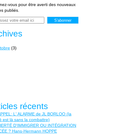
ez-vous pour être averti des nouveaux
les publiés.
chives
tobre
(3)
ticles récents