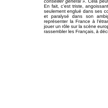
conseiller général »
. Cela peut
En fait, c’est triste, angoiss
seulement englué dans ses con
et paralysé dans son ambigu
représenter la France à l’étra
jouer un rôle sur la scène eur
rassembler les Français, à décr