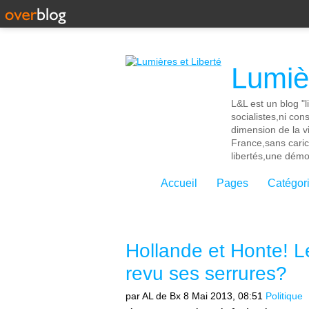
Lumièr
L&L est un blog "l
socialistes,ni con
dimension de la vi
France,sans cari
libertés,une démoc
Accueil
Pages
Catégor
Hollande et Honte! Le
revu ses serrures?
par AL de Bx
8 Mai 2013, 08:51
Politique