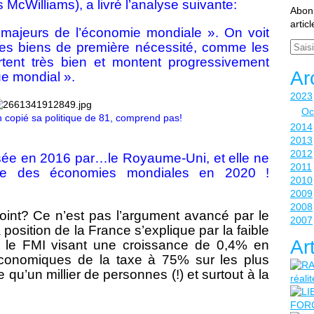
McWilliams), a livré l’analyse suivante:
Abonn
artic
majeurs de l’économie mondiale ». On voit
Email
des biens de première nécessité, comme les
ortent très bien et montent progressivement
Ar
e mondial ».
2023
Oc
en copié sa politique de 81, comprend pas!
2014
2013
2012
sée en 2016 par…le Royaume-Uni, et elle ne
2011
ace des économies mondiales en 2020 !
2010
2009
2008
point? Ce n’est pas l’argument avancé par le
2007
position de la France s’explique par la faible
Ar
 le FMI visant une croissance de 0,4% en
économiques de la taxe à 75% sur les plus
qu’un millier de personnes (!) et surtout à la