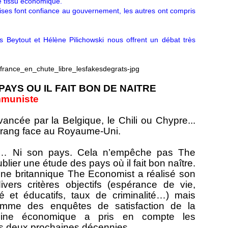
 le tissu économique.
ises font confiance au gouvernement, les autres ont compris
as Beytout et Hélène Pilichowski nous offrent un débat très
PAYS OU IL FAIT BON DE NAITRE
mmuniste
ancée par la Belgique, le Chili ou Chypre...
n rang face au Royaume-Uni.
le… Ni son pays. Cela n’empêche pas The
blier une étude des pays où il fait bon naître.
ine britannique The Economist a réalisé son
vers critères objectifs (espérance de vie,
é et éducatifs, taux de criminalité…) mais
omme des enquêtes de satisfaction de la
azine économique a pris en compte les
s deux prochaines décennies.