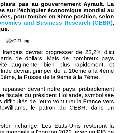
 plaira pas au gouvernement Ayrault. La
ces sur l'échiquier économique mondial au
ées, pour tomber en 9ème position, selon
conomics and Business Research (CEBR)
,
que.
) français devrait progresser de 22,2% d'ici
iards de dollars. Mais de nombreux pays
vité augmenter bien plus rapidement, et
L'Inde devrait grimper de la 10ème à la 4ème
la 5ème, la Russie de la 9ème à la 7ème.
 repasser devant notre pays, probablement
ue fiscale du président Hollande, symbolisée
 difficultés de l'euro vont tirer la France vers
McWilliams, le patron du CEBR, dans un
rester inchangé. Les Etats-Unis resteront la
 mondiale à l'horizon 2022, avec un PIB de