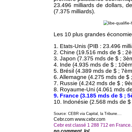
23.496 milliards de dollars, d
(7.375 milliards).
Les 10 plus grandes économie
1. Etats-Unis (PIB : 23.496 mill
2. Chine (19.516 mds de $ ; 2
3. Japon (7.375 mds de $ ; 3è
4. Inde (4.935 mds de $ ; 10è
5. Brésil (4.389 mds de $ ; 7è
6. Allemagne (4.275 mds de $ 
7. Russie (4.242 mds de $ ; 9
8. Royaume-Uni (4.061 mds de
9. France (3.185 mds de $ ; 
10. Indonésie (2.568 mds de $
Source: CEBR via Capital, la Tribune....
Cebr.com www.cebr.com
Cebr est classé 1 288 712 en France
no comment, lol