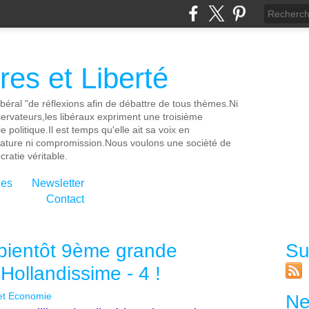
es et Liberté
ibéral "de réflexions afin de débattre de tous thèmes.Ni
servateurs,les libéraux expriment une troisième
e politique.Il est temps qu'elle ait sa voix en
cature ni compromission.Nous voulons une socièté de
ratie véritable.
ies
Newsletter
Contact
 bientôt 9ème grande
Su
Hollandissime - 4 !
 et Economie
Ne