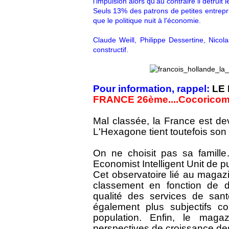
l'impulsion alors qu'au contraire il détruit
Seuls 13% des patrons de petites entrepr
que le politique nuit à l'économie.
Claude Weill, Philippe Dessertine, Nicol
constructif.
Pour information, rappel:
LE 
FRANCE 26ème....Cocorico
Mal classée, la France est dev
L'Hexagone tient toutefois so
On ne choisit pas sa famil
Economist Intelligent Unit de pu
Cet observatoire lié au magaz
classement en fonction de di
qualité des services de sant
également plus subjectifs c
population. Enfin, le mag
perspectives de croissance de