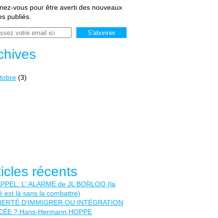
ez-vous pour être averti des nouveaux
les publiés.
chives
tobre
(3)
ticles récents