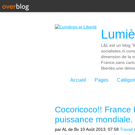
Lumièr
L&L est un blog "l
socialistes,ni con
dimension de la vi
France,sans cari
libertés,une démoc
Accueil
Pages
Catégor
Cocoricoco!! France
puissance mondiale. 
par AL de Bx
10 Août 2013, 07:58
Travail