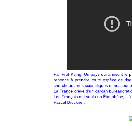
Par Prof Kuing: Un pays qui a inscrit le 
renoncé à prendre toute espèce de risqu
chercheurs, nos scientifiques et nos jeune
La France crève d'un carcan bureaucratique
Les Français ont voulu un État obèse, il l'o
Pascal Bruckner.