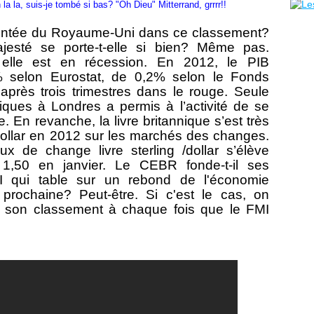
 la la, suis-je tombé si bas? "Oh Dieu" Mitterrand, grrrr!!
ontée du Royaume-Uni dans ce classement?
esté se porte-t-elle si bien? Même pas.
 elle est en récession. En 2012, le PIB
1% selon Eurostat, de 0,2% selon le Fonds
 après trois trimestres dans le rouge. Seule
iques à Londres a permis à l’activité de se
e. En revanche, la livre britannique s’est très
ollar en 2012 sur les marchés des changes.
aux de change livre sterling /dollar s’élève
 1,50 en janvier. Le CEBR fonde-t-il ses
I qui table sur un rebond de l'économie
prochaine? Peut-être. Si c'est le cas, on
 son classement à chaque fois que le FMI