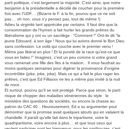
parti politique, c'est largement la majorité. C'est ainsi, que notre
benjamin à la présidentielle a décidé de coucher pour la première
fois avec l'UDF.....(Bizarre le F. à la fin, pourvu que ce ne soit
pas.... oh non, vous n'y pensez pas, tout de même !)
Adieu la virginité tant appréciée par certains. Il faut dire que la
consommation de l'hymen a fait hurler les grands prêtres du
libéralisme qui y ont vu un sacrilège : "Comment !" Ont-ils dit "le
jeune Edouard, à son âge ! Nous qui lui avions donné le Bon Dieu
sans confession. Le voilà qui couche avec le premier venu !
Même pas libéral en plus ! Et la pureté de la race qu'est-ce que
vous en faites !" Imaginez, c'est un peu comme si votre grand
vous ramenait une fille des îles à la maison... Il vous faudrait au
moins quelques semaines pour digérer la provenance d'origine
incontrôlée (joke, joke, joke). Mais ce qui a fait le plus rager les
prêtres, c'est que Ed Filliaxxx ne les a même pas invité à la nuit
de noce.
Et surtout, pourvu qu'il se soit protégé. Parce que sinon, le parti
risque de chopper des maladies vénériennes du style : le
ministère des questions de sociétés, ou encore la chasse au
patron du CAC 40... Heureusement, Ed a su argumenter pour
démontrer que la promise avait quelques atouts qui en valaient la
chandelle. Il paraît qu'elle fait dans le tripartisme, voire le
quadripartisme, voire encore à plus.... et que tous ceux qui
veulent participer sont les bienvenus: pour les parthouzes, c'est