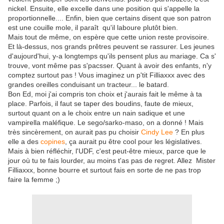
nickel. Ensuite, elle excelle dans une position qui s'appelle la
proportionnelle.... Enfin, bien que certains disent que son patron
est une couille mole, il paraît qu'il laboure plutôt bien.
Mais tout de même, on espère que cette union reste provisoire.
Et là-dessus, nos grands prêtres peuvent se rassurer. Les jeunes
d'aujourd'hui, y-a longtemps qu'ils pensent plus au mariage. Ca s'
trouve, vont même pas s'pacsser. Quant à avoir des enfants, n'y
comptez surtout pas ! Vous imaginez un p'tit Filliaxxx avec des
grandes oreilles conduisant un tracteur... le batard.
Bon Ed, moi j'ai compris ton choix et j'aurais fait le même à ta
place. Parfois, il faut se taper des boudins, faute de mieux,
surtout quant on a le choix entre un nain sadique et une
vampirella maléfique. Le sego/sarko-maso, on a donné ! Mais
très sincèrement, on aurait pas pu choisir
Cindy Lee
? En plus
elle a des
copines
, ça aurait pu être cool pour les législatives.
Mais à bien réfléchir, l'UDF, c'est peut-être mieux, parce que le
jour où tu te fais lourder, au moins t'as pas de regret. Allez Mister
Filliaxxx, bonne bourre et surtout fais en sorte de ne pas trop
faire la femme ;)