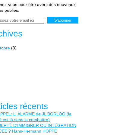
ez-vous pour être averti des nouveaux
les publiés.
chives
tobre
(3)
ticles récents