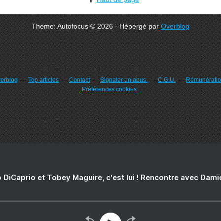
Theme: Autofocus © 2026 - Hébergé par
Overblog
verblog
Top articles
Contact
Signaler un abus
C.G.U.
Rémunération
Préférences cookies
 DiCaprio et Tobey Maguire, c'est lui ! Rencontre avec Dam