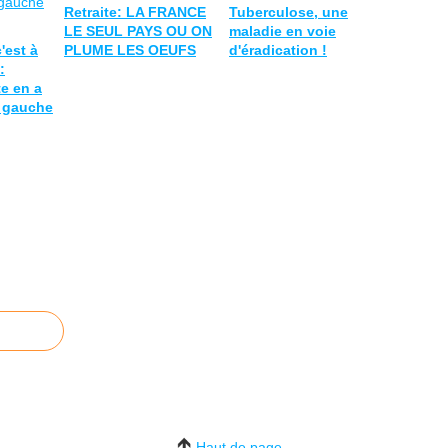
Retraite: LA FRANCE
Tuberculose, une
LE SEUL PAYS OU ON
maladie en voie
'est à
PLUME LES OEUFS
d'éradication !
:
te en a
e gauche
Haut de page