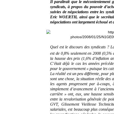
Il paraîtrait que le mécontentement 
syndicats, à propos du pouvoir d’acha
suivies de négociations entre les synd
Eric WOERTH, ainsi que le secrétai
négociations ont largement échoué et de
Quel est le discours des syndicats ? La
est de 0,8% seulement en 2008 (0,5% 
la hausse des prix (1,6% d’inflation a
C’était déjà le cas les années précéd
pour le gouvernement « puisque les cais
La réalité est un peu différente, pour p
sont une chose, la situation réelle des 
les agents progressent par à-coups, 
simplement d’avancement à l’ancienne
carrière » ont, eux, une hausse sensib
entre la revalorisation générale (le po
GVT, Glissement Vieillesse Technici
salariales, est beaucoup plus conséque