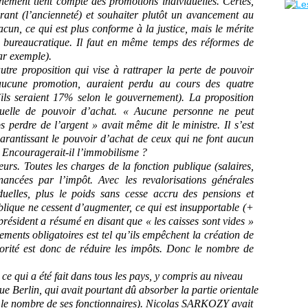
rnement tient compte des promotions individuelles. Certes,
ourant (l’ancienneté) et souhaiter plutôt un avancement au
cun, ce qui est plus conforme à la justice, mais le mérite
me bureaucratique. Il faut en même temps des réformes de
ar exemple).
tre proposition qui vise à rattraper la perte de pouvoir
aucune promotion, auraient perdu au cours des quatre
ils seraient 17% selon le gouvernement). La proposition
iduelle de pouvoir d’achat. « Aucune personne ne peut
 perdre de l’argent » avait même dit le ministre. Il s’est
arantissant le pouvoir d’achat de ceux qui ne font aucun
é. Encouragerait-il l’immobilisme ?
eurs. Toutes les charges de la fonction publique (salaires,
inancées par l’impôt. Avec les revalorisations générales
duelles, plus le poids sans cesse accru des pensions et
blique ne cessent d’augmenter, ce qui est insupportable (+
président a résumé en disant que « les caisses sont vides »
ements obligatoires est tel qu’ils empêchent la création de
iorité est donc de réduire les impôts. Donc le nombre de
 ce qui a été fait dans tous les pays, y compris au niveau
e Berlin, qui avait pourtant dû absorber la partie orientale
itié le nombre de ses fonctionnaires). Nicolas SARKOZY avait