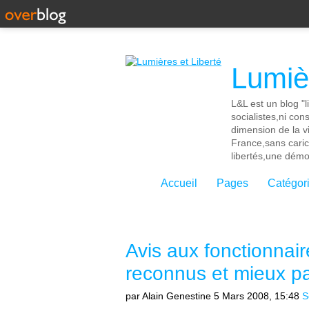
Lumièr
L&L est un blog "l
socialistes,ni con
dimension de la vi
France,sans cari
libertés,une démoc
Accueil
Pages
Catégor
Avis aux fonctionnai
reconnus et mieux pa
par Alain Genestine
5 Mars 2008, 15:48
S