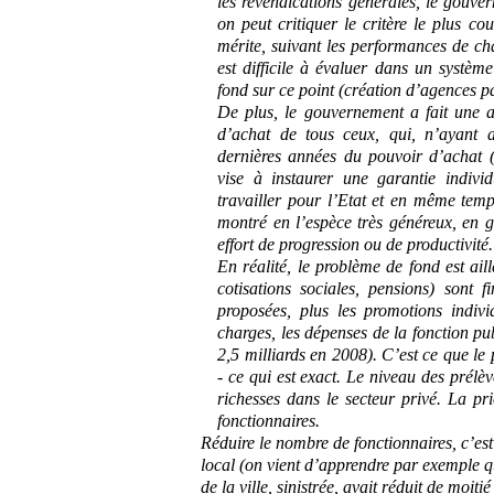
les revendications générales, le gouve
on peut critiquer le critère le plus c
mérite, suivant les performances de cha
est difficile à évaluer dans un systè
fond sur ce point (création d’agences p
De plus, le gouvernement a fait une au
d’achat de tous ceux, qui, n’ayant 
dernières années du pouvoir d’achat (
vise à instaurer une garantie indiv
travailler pour l’Etat et en même temps
montré en l’espèce très généreux, en g
effort de progression ou de productivit
En réalité, le problème de fond est aill
cotisations sociales, pensions) sont f
proposées, plus les promotions indivi
charges, les dépenses de la fonction pu
2,5 milliards en 2008). C’est ce que le 
- ce qui est exact. Le niveau des prélèv
richesses dans le secteur privé. La pr
fonctionnaires.
Réduire le nombre de fonctionnaires, c’est
local (on vient d’apprendre par exemple qu
de la ville, sinistrée, avait réduit de mo