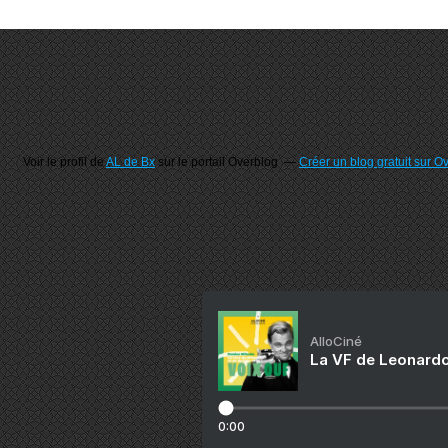
Voir le profil de
AL de Bx
sur le portail Overblog
Créer un blog gratuit sur O
AlloCiné
La VF de Leonardo
0:00