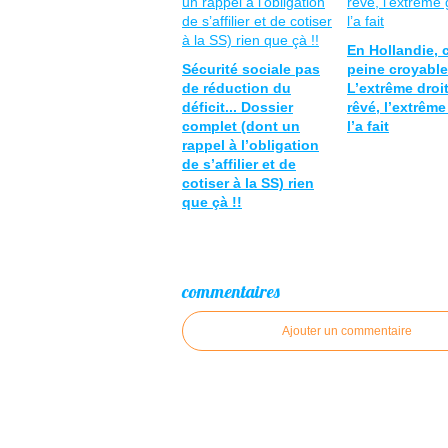
En Hollandie, c
Sécurité sociale pas
peine croyable
de réduction du
L’extrême droi
déficit... Dossier
rêvé, l’extrêm
complet (dont un
l’a fait
rappel à l’obligation
de s’affilier et de
cotiser à la SS) rien
que çà !!
commentaires
Ajouter un commentaire