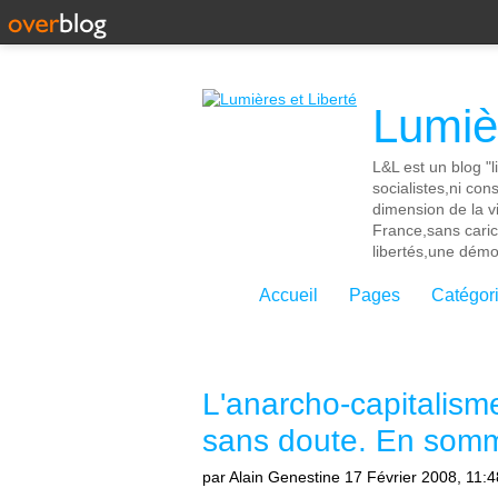
Lumièr
L&L est un blog "l
socialistes,ni con
dimension de la vi
France,sans cari
libertés,une démoc
Accueil
Pages
Catégor
L'anarcho-capitalism
sans doute. En somm
par Alain Genestine
17 Février 2008, 11:4