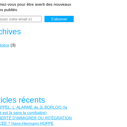
ez-vous pour être averti des nouveaux
les publiés.
chives
tobre
(3)
ticles récents