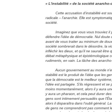
« L'instabilité » de la société anarcho-
Cette accusation d'instabilité est souve
radicale – l'anarchie. Elle est symptomatiq
société.
Imaginez que vous vous trouviez il y a 
défendre l'idée de démocratie. Nul doute
avant de vous traiter au minimum de doux
société sombrerait dans le désordre, la vi
infléchir les dieux, et qu'il ne saurait êt
débat métaphysique et épistémologique c
rudiments, en vain. La tâche des anarcho
Aucun gouvernement au monde n'est capa
stabilité est le produit de l'idée que les 
que la démocratie est le meilleur système,
l'idée est partagée. S'ils régressent et se
moins momentanément, alors il y aura une 
y aura un pharaon, et cela peut durer des 
gens sont intimement persuadés que l'État – 
alors il disparaîtra dans l'oubli général. L
de gens ne comprendront pas comment leurs