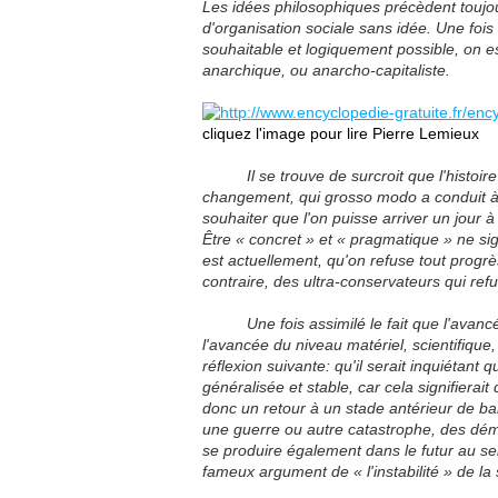
Les idées philosophiques précèdent toujours
d'organisation sociale sans idée. Une fois
souhaitable et logiquement possible, on 
anarchique, ou anarcho-capitaliste.
cliquez l'image pour lire Pierre Lemieux
Il se trouve de surcroit que l'histoire d
changement, qui grosso modo a conduit à 
souhaiter que l'on puisse arriver un jour à
Être
« concret »
et
« pragmatique »
ne sig
est actuellement, qu'on refuse tout progr
contraire, des ultra-conservateurs qui re
Une fois assimilé le fait que l'avancée 
l'avancée du niveau matériel, scientifique
réflexion suivante: qu'il serait inquiétant
généralisée et stable, car cela signifierait
donc un retour à un stade antérieur de ba
une guerre ou autre catastrophe, des démo
se produire également dans le futur au sei
fameux argument de
« l'instabilité »
de la 