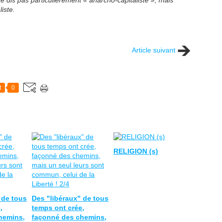
 dis pas particulièrement
« anarcho-capitaliste »
, mais
iste.
Article suivant
t
0
RELIGION (s)
 de tous
Des "libéraux" de tous
,
temps ont crée,
hemins,
façonné des chemins,