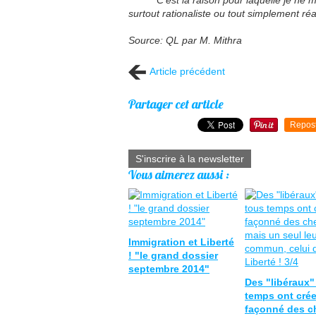
C'est la raison pour laquelle je ne me
surtout rationaliste ou tout simplement réal
Source: QL par M. Mithra
Article précédent
Partager cet article
Repos
S'inscrire à la newsletter
Vous aimerez aussi :
Immigration et Liberté
! "le grand dossier
septembre 2014"
Des "libéraux"
temps ont crée
façonné des c