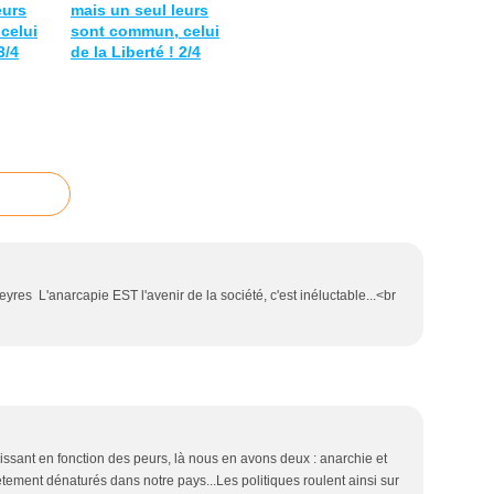
eurs
mais un seul leurs
celui
sont commun, celui
3/4
de la Liberté ! 2/4
eyres L'anarcapie EST l'avenir de la société, c'est inéluctable...<br
gissant en fonction des peurs, là nous en avons deux : anarchie et
tement dénaturés dans notre pays...Les politiques roulent ainsi sur