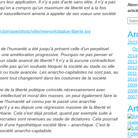
 leur application. Il n'y a pas d'acte sans idée, il n'y a pas
Abonn
 qu'on a compris qu'un maximum de liberté est à la fois
artic
est naturellement amené à appeler de ses voeux une société
Email
Ar
2023
e l'humanité a été jusqu'à présent celle d'un perpétuel
Oc
une amélioration progressive. Pourquoi ne pas penser et
2014
 un stade avancé de liberté? Il n'y a là aucune contradiction.
2013
nifie pas qu'on souhaite bloquer la société au stade où elle
2012
ès ou toute avancée. Les anarcho-capitalistes ne sont pas, au
2011
fusent tout changement dans les coutumes de la société.
2010
2009
de la liberté politique coïncide nécessairement avec
2008
, intellectuel et moral des masses, on peut également faire la
2007
 que l'humanité ait connu par le passé une anarchie
Ar
 qu'il y a eu depuis une régression massive de la liberté et
rbarie. Cela s'est déjà produit, quand par exemple suite à
craties sont revenues au stade de dictatures. Cela pourrait
n d'une hypothétique société libre – anarchique. C'est le
société anarcho-capitaliste.