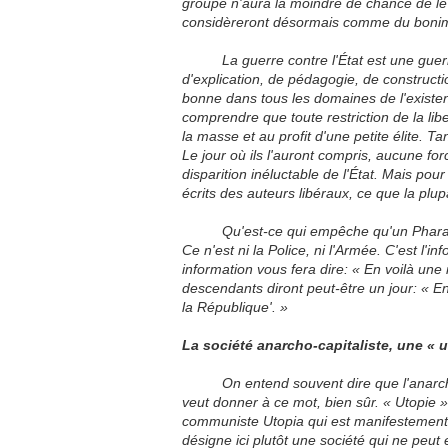
groupe n'aura la moindre de chance de le
considèreront désormais comme du boni
La guerre contre l'État est une guerre d
d'explication, de pédagogie, de constructio
bonne dans tous les domaines de l'existenc
comprendre que toute restriction de la lib
la masse et au profit d'une petite élite. T
Le jour où ils l'auront compris, aucune 
disparition inéluctable de l'État. Mais pou
écrits des auteurs libéraux, ce que la plu
Qu'est-ce qui empêche qu'un Pharaon pr
Ce n'est ni la Police, ni l'Armée. C'est l'i
information vous fera dire:
« En
voilà une 
descendants diront peut-être un jour:
« E
la
République'. »
La société anarcho-capitaliste, une « 
On entend souvent dire que l'anarcho
veut donner à ce mot, bien sûr.
« Utopie »
communiste Utopia qui est manifestement 
désigne ici plutôt une société qui ne peut