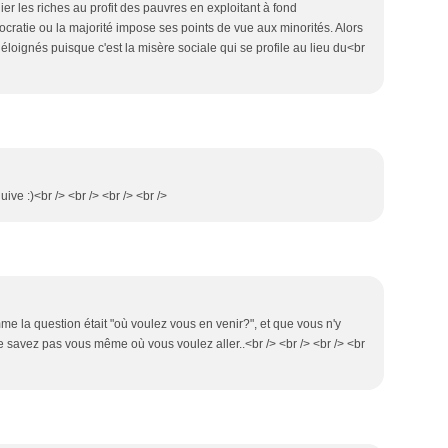
olier les riches au profit des pauvres en exploitant à fond
ocratie ou la majorité impose ses points de vue aux minorités. Alors
loignés puisque c'est la misère sociale qui se profile au lieu du<br
uive :)<br /> <br /> <br /> <br />
me la question était "où voulez vous en venir?", et que vous n'y
 savez pas vous même où vous voulez aller..<br /> <br /> <br /> <br