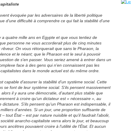
capitaliste
nt évoquée par les adversaires de la liberté politique
ue d'une difficulté à comprendre ce qui fait la stabilité d'une
quatre mille ans en Egypte et que vous tentiez de
 que personne ne vous accorderait plus de cinq minutes
 rêveur. On vous rétorquerait que sans le Pharaon, la
olence et le néant; que le Pharaon est le seul à pouvoir
re question de s'en passer. Vous seriez amené à entrer dans un
omplexe face à des gens qui n'en connaissent pas les
-capitalistes dans le monde actuel est du même ordre.
ble d'assurer la stabilité d'un système social. Cette
gens se font de leur système social. S'ils pensent massivement
 alors il y aura une démocratie, d'autant plus stable que
 prennent à croire qu'un dictateur est
« nécessaire »
, au
dictature. S'ils pensent qu'un Pharaon est indispensable, il
milliers d'années. Si un jour, une proportion suffisante de
tout État – est par nature nuisible et qu'il faudrait l'abolir,
a société anarcho-capitaliste verra alors le jour, et beaucoup
 ancêtres pouvaient croire à l'utilité de l'État. Et aucun