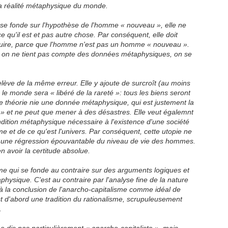
la réalité métaphysique du monde.
 fonde sur l'hypothèse de l'homme
« nouveau »
, elle ne
e qu'il est et pas autre chose. Par conséquent, elle doit
truire, parce que l'homme n'est pas un homme
« nouveau »
.
 on ne tient pas compte des données métaphysiques, on se
lève de la même erreur. Elle y ajoute de surcroît (au moins
ue le monde sera
« libéré
de la
rareté »
: tous les biens seront
e théorie nie une donnée métaphysique, qui est justement la
 »
et ne peut que mener à des désastres. Elle veut égalemnt
ndition métaphysique nécessaire à l'existence d'une société
 et de ce qu'est l'univers. Par conséquent, cette utopie ne
 une régression épouvantable du niveau de vie des hommes.
n avoir la certitude absolue.
qui se fonde au contraire sur des arguments logiques et
hysique. C'est au contraire par l'analyse fine de la nature
 à la conclusion de l'anarcho-capitalisme comme idéal de
est d'abord une tradition du rationalisme, scrupuleusement
e.