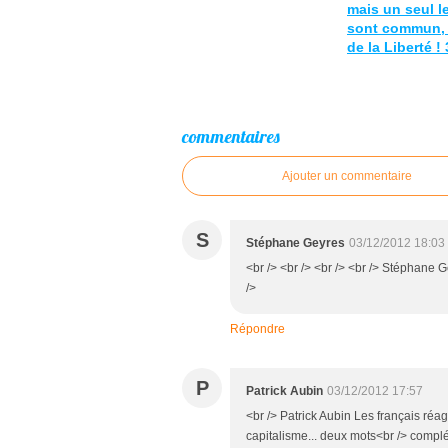
mais un seul l
sont commun, 
de la Liberté ! 
commentaires
Ajouter un commentaire
S
Stéphane Geyres
03/12/2012 18:03
<br /> <br /> <br /> <br /> Stéphane G
/>
Répondre
P
Patrick Aubin
03/12/2012 17:57
<br /> Patrick Aubin Les français réa
capitalisme... deux mots<br /> complé