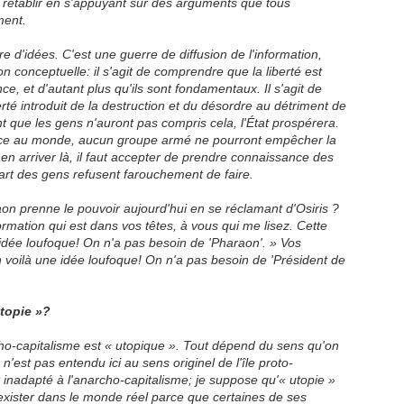
 rétablir en s'appuyant sur des arguments que tous
ment.
'idées. C'est une guerre de diffusion de l'information,
n conceptuelle: il s'agit de comprendre que la liberté est
e, et d'autant plus qu'ils sont fondamentaux. Il s'agit de
erté introduit de la destruction et du désordre au détriment de
ant que les gens n'auront pas compris cela, l'État prospérera.
force au monde, aucun groupe armé ne pourront empêcher la
r en arriver là, il faut accepter de prendre connaissance des
part des gens refusent farouchement de faire.
enne le pouvoir aujourd'hui en se réclamant d'Osiris ?
nformation qui est dans vos têtes, à vous qui me lisez. Cette
idée loufoque! On n'a pas besoin de
'Pharaon'. »
Vos
n
voilà une idée loufoque! On n'a pas besoin de 'Président de
utopie »?
-capitalisme est
« utopique »
. Tout dépend du sens qu'on
n'est pas entendu ici au sens originel de l'île proto-
inadapté à l'anarcho-capitalisme; je suppose
qu'« utopie »
 exister dans le monde réel parce que certaines de ses