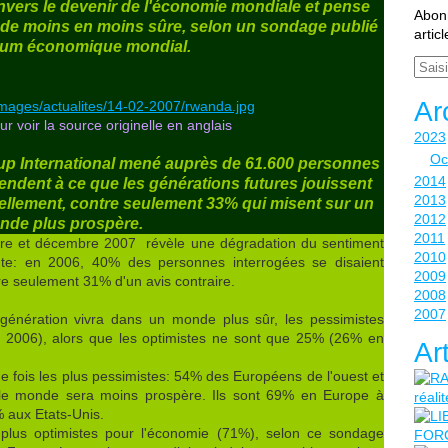
nvers le devenir de l'économie mondiale et pense
Abonn
t de moins en moins sûre, selon un sondage publié
artic
orum économique mondial.
Email
Ar
ur voir la source originelle en anglais
2023
Oc
llup International mené auprès de 61.600 personnes
2014
endent à ce que les générations futures jouissent
2013
ellement, contre seulement 33% qui misent sur un
2012
nde plus prospère.
2011
obre et décembre 2007 révèle une dégradation du sentiment
2010
nte: en 2006, 40% des personnes interrogées se disaient
2009
re seulement 31% d'un avis contraire.
2008
2007
 génération vivra dans un monde plus sûr, les pessimistes
 2006), alors que les optimistes ne sont que 25% (26% en
Ar
 fois les plus pessimistes: 54% des Européens de l'ouest et
le monde sera moins prospère. Ils sont 69% en Europe à
 aux Etats-Unis.
 plus optimistes pour l'économie (71%), selon ce sondage