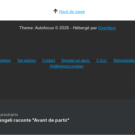
Haut de page
Theme: Autofocus © 2026 - Hébergé par
Overblog
verblog
Top articles
Contact
Signaler un abus
C.G.U.
Rémunération
Préférences cookies
Purecharts
ngeli raconte "Avant de partir"