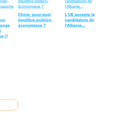
Chine: pour quel
L'UE accepte la
 un
équilibre politico-
candidature de
songe
économique ?
l'Albanie...
e
e !!