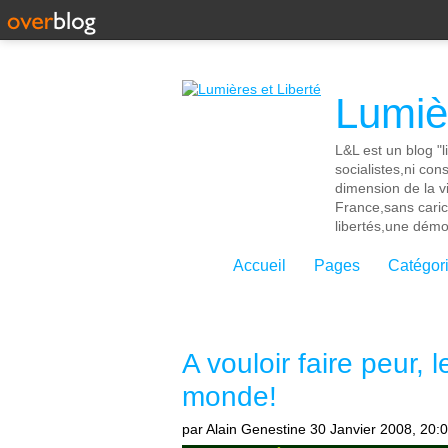
Lumièr
L&L est un blog "l
socialistes,ni con
dimension de la vi
France,sans cari
libertés,une démoc
Accueil
Pages
Catégor
A vouloir faire peur,
monde!
par Alain Genestine
30 Janvier 2008, 20: