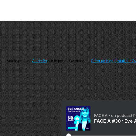
Voir le profil de
AL de Bx
sur le portail Overblog
Créer un blog gratuit sur O
FACE A - un podcast 
FACE A #30 : Eve A