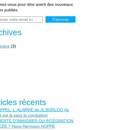
ez-vous pour être averti des nouveaux
les publiés.
chives
tobre
(3)
ticles récents