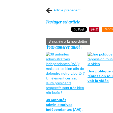
Article précédent
Partager cet article
Repos
S'inscrire à la newsletter
Vous aimerez aussi :
Une politique i
répression rout
voir la vidéo
38 autorités
administratives
indépendantes (AAI);