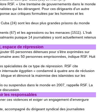
déplore RSF. « Une trentaine de gouvernements dans le monde
rnalistes qui les dérangent. Pour ces dirigeants d'un autre
éponse aux critiques formulées par les hommes et les
t Cuba (24) sont les deux plus grandes prisons du monde
vements (67) et les agressions ou les menaces (1511). L'Irak
e palmarès puisque 14 journalistes y sont actuellement retenus
t, espace de répression
 ajouter 65 personnes détenues pour s'être exprimées sur
 domaine avec 50 personnes emprisonnées, indique RSF. Huit
es spécialistes de ce type de répression. RSF cite
internaute égyptien « condamné à quatre ans de réclusion
son blogue et dénoncé la mainmise des islamistes sur les
més ou suspendus dans le monde en 2007, rappelle RSF. La
e discussion.
ir les responsables
ner ces violences et exiger un engagement d'envergure
te, accompagné du dirigeant syndical des journalistes