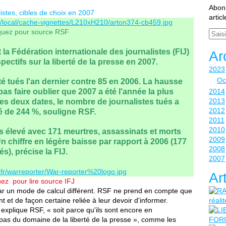
Abonn
istes, cibles de choix en 2007
artic
iquez pour source RSF
Email
 la Fédération internationale des journalistes (FIJ)
Ar
pectifs sur la liberté de la presse en 2007.
2023
Oc
té tués l'an dernier contre 85 en 2006. La hausse
 pas faire oublier que 2007 a été l'année la plus
2014
2013
es deux dates, le nombre de journalistes tués a
2012
 de 244 %, souligne RSF.
2011
2010
lus élevé avec 171 meurtres, assassinats et morts
2009
n chiffre en légère baisse par rapport à 2006 (177
2008
és), précise la FIJ.
2007
Ar
uez pour lire source IFJ
e par un mode de calcul différent. RSF ne prend en compte que
nt et de façon certaine reliée à leur devoir d'informer.
 explique RSF, « soit parce qu'ils sont encore en
nt pas du domaine de la liberté de la presse », comme les