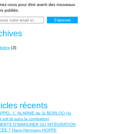
ez-vous pour être averti des nouveaux
les publiés.
chives
tobre
(3)
ticles récents