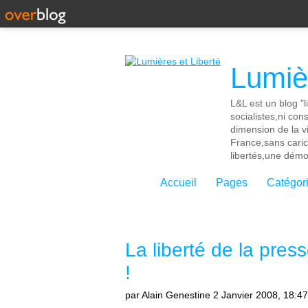
Lumièr
L&L est un blog "l
socialistes,ni con
dimension de la vi
France,sans cari
libertés,une démoc
Accueil
Pages
Catégor
La liberté de la pres
!
par Alain Genestine
2 Janvier 2008, 18:47