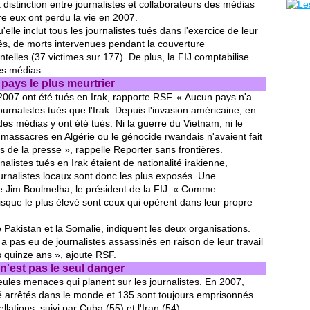
 distinction entre journalistes et collaborateurs des médias
tre eux ont perdu la vie en 2007.
u'elle inclut tous les journalistes tués dans l'exercice de leur
rés, de morts intervenues pendant la couverture
elles (37 victimes sur 177). De plus, la FIJ comptabilise
es médias.
, pays le plus meurtrier
 2007 ont été tués en Irak, rapporte RSF. « Aucun pays n'a
rnalistes tués que l'Irak. Depuis l'invasion américaine, en
s médias y ont été tués. Ni la guerre du Vietnam, ni le
 massacres en Algérie ou le génocide rwandais n'avaient fait
s de la presse », rappelle Reporter sans frontières.
alistes tués en Irak étaient de nationalité irakienne,
ournalistes locaux sont donc les plus exposés. Une
de Jim Boulmelha, le président de la FIJ. « Comme
 risque le plus élevé sont ceux qui opèrent dans leur propre
e Pakistan et la Somalie, indiquent les deux organisations.
 a pas eu de journalistes assassinés en raison de leur travail
s quinze ans », ajoute RSF.
n'est pas le seul danger
eules menaces qui planent sur les journalistes. En 2007,
té arrêtés dans le monde et 135 sont toujours emprisonnés.
lations, suivi par Cuba (55) et l'Iran (54).