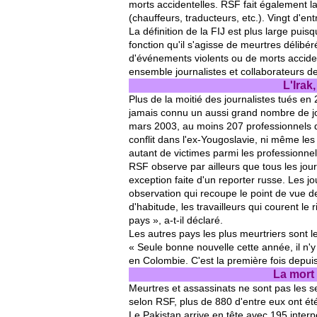
morts accidentelles. RSF fait également la
(chauffeurs, traducteurs, etc.). Vingt d'en
La définition de la FIJ est plus large puisq
fonction qu'il s'agisse de meurtres délibé
d'événements violents ou de morts accident
ensemble journalistes et collaborateurs d
L'Irak
Plus de la moitié des journalistes tués en
jamais connu un aussi grand nombre de jou
mars 2003, au moins 207 professionnels de
conflit dans l'ex-Yougoslavie, ni même les
autant de victimes parmi les professionnel
RSF observe par ailleurs que tous les journ
exception faite d'un reporter russe. Les j
observation qui recoupe le point de vue 
d'habitude, les travailleurs qui courent le
pays », a-t-il déclaré.
Les autres pays les plus meurtriers sont l
« Seule bonne nouvelle cette année, il n'y
en Colombie. C'est la première fois depui
La mort 
Meurtres et assassinats ne sont pas les s
selon RSF, plus de 880 d'entre eux ont é
Le Pakistan arrive en tête avec 195 interpel