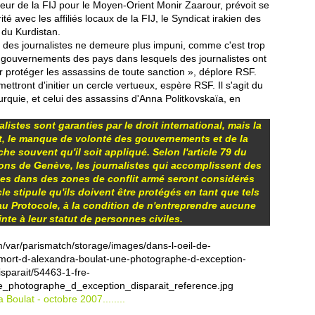
ur de la FIJ pour le Moyen-Orient Monir Zaarour, prévoit se
é avec les affiliés locaux de la FIJ, le Syndicat irakien des
s du Kurdistan.
 des journalistes ne demeure plus impuni, comme c'est trop
s gouvernements des pays dans lesquels des journalistes ont
our protéger les assassins de toute sanction », déplore RSF.
ttront d'initier un cercle vertueux, espère RSF. Il s'agit du
rquie, et celui des assassins d'Anna Politkovskaïa, en
alistes sont garanties par le droit international, mais la
it, le manque de volonté des gouvernements et de la
 souvent qu'il soit appliqué. Selon l'article 79 du
ons de Genève, les journalistes qui accomplissent des
ses dans des zones de conflit armé seront considérés
e stipule qu'ils doivent être protégés en tant que tels
 Protocole, à la condition de n'entreprendre aucune
inte à leur statut de personnes civiles.
 Boulat - octobre 2007........