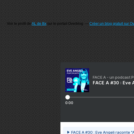
Voir le profil de
AL de Bx
sur le portail Overblog
Créer un blog gratuit sur O
FACE A - un podcast 
FACE A #30 : Eve A
0:00
FACE A #30 : Eve Angeli raconte "A