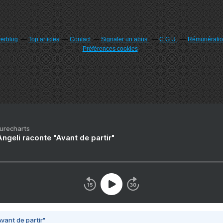
verblog
Top articles
Contact
Signaler un abus
C.G.U.
Rémunération
Préférences cookies
Purecharts
ngeli raconte "Avant de partir"
vant de partir"