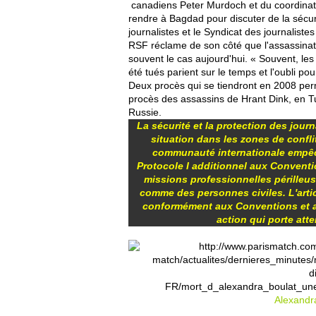
canadiens Peter Murdoch et du coordinate
rendre à Bagdad pour discuter de la sécurit
journalistes et le Syndicat des journaliste
RSF réclame de son côté que l'assassinat
souvent le cas aujourd'hui. « Souvent, le
été tués parient sur le temps et l'oubli p
Deux procès qui se tiendront en 2008 perme
procès des assassins de Hrant Dink, en Tu
Russie.
La sécurité et la protection des journ
situation dans les zones de confl
communauté internationale empêche
Protocole I additionnel aux Conventi
missions professionnelles périlleu
comme des personnes civiles. L'articl
conformément aux Conventions et au
action qui porte atte
Alexandra