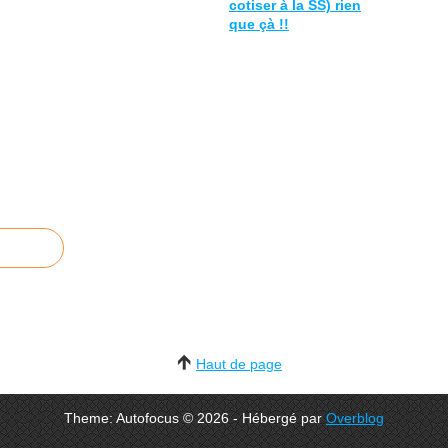
cotiser à la SS) rien
que çà !!
Haut de page
Theme: Autofocus © 2026 - Hébergé par
Overblog