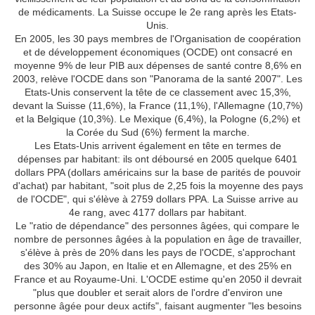
de médicaments. La Suisse occupe le 2e rang après les Etats-
Unis.
En 2005, les 30 pays membres de l'Organisation de coopération
et de développement économiques (OCDE) ont consacré en
moyenne 9% de leur PIB aux dépenses de santé contre 8,6% en
2003, relève l'OCDE dans son "Panorama de la santé 2007". Les
Etats-Unis conservent la tête de ce classement avec 15,3%,
devant la Suisse (11,6%), la France (11,1%), l'Allemagne (10,7%)
et la Belgique (10,3%). Le Mexique (6,4%), la Pologne (6,2%) et
la Corée du Sud (6%) ferment la marche.
Les Etats-Unis arrivent également en tête en termes de
dépenses par habitant: ils ont déboursé en 2005 quelque 6401
dollars PPA (dollars américains sur la base de parités de pouvoir
d'achat) par habitant, "soit plus de 2,25 fois la moyenne des pays
de l'OCDE", qui s'élève à 2759 dollars PPA. La Suisse arrive au
4e rang, avec 4177 dollars par habitant.
Le "ratio de dépendance" des personnes âgées, qui compare le
nombre de personnes âgées à la population en âge de travailler,
s'élève à près de 20% dans les pays de l'OCDE, s'approchant
des 30% au Japon, en Italie et en Allemagne, et des 25% en
France et au Royaume-Uni. L'OCDE estime qu'en 2050 il devrait
"plus que doubler et serait alors de l'ordre d'environ une
personne âgée pour deux actifs", faisant augmenter "les besoins