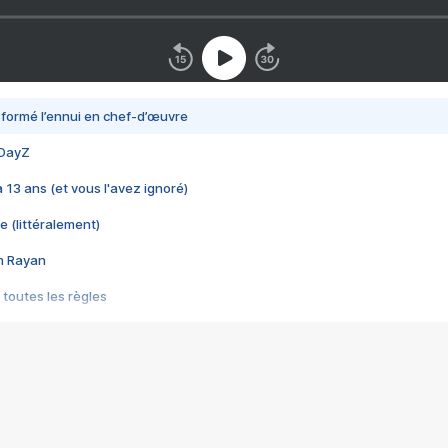
nsformé l’ennui en chef-d’œuvre
 DayZ
 a 13 ans (et vous l'avez ignoré)
e (littéralement)
im Rayan
 toutes les règles
s les jeux vidéo
us choquant de Rockstar ? - Le scandale BULLY
e plus moche de Steam
du RÊVE tourne au CAUCHEMAR