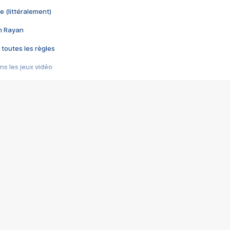
e (littéralement)
im Rayan
 toutes les règles
s les jeux vidéo
us choquant de Rockstar ? - Le scandale BULLY
e plus moche de Steam
du RÊVE tourne au CAUCHEMAR
pendant 8 heures
it… à tort
umiliés par un jeu vidéo
ire - Final Fantasy 8
ti un empire - Age of Empires