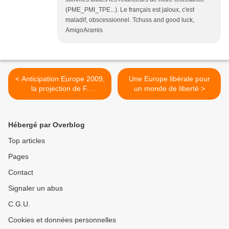
(PME_PMI_TPE...). Le français est jaloux, c'est
maladif, obscessionnel. Tchuss and good luck,
AmigoAramis
< Anticipation Europe 2009,
Une Europe libérale pour
la projection de F.
un monde de liberté >
Biancheri(P.E.2020)
Hébergé par Overblog
Top articles
Pages
Contact
Signaler un abus
C.G.U.
Cookies et données personnelles