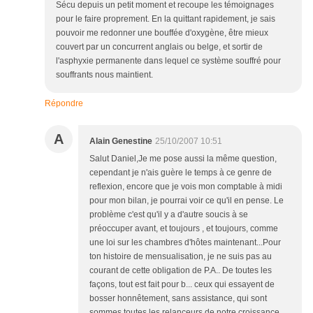
Sécu depuis un petit moment et recoupe les témoignages
pour le faire proprement. En la quittant rapidement, je sais
pouvoir me redonner une bouffée d'oxygène, être mieux
couvert par un concurrent anglais ou belge, et sortir de
l'asphyxie permanente dans lequel ce système souffré pour
souffrants nous maintient.
Répondre
A
Alain Genestine
25/10/2007 10:51
Salut Daniel,Je me pose aussi la même question,
cependant je n'ais guère le temps à ce genre de
reflexion, encore que je vois mon comptable à midi
pour mon bilan, je pourrai voir ce qu'il en pense. Le
problème c'est qu'il y a d'autre soucis à se
préoccuper avant, et toujours , et toujours, comme
une loi sur les chambres d'hôtes maintenant...Pour
ton histoire de mensualisation, je ne suis pas au
courant de cette obligation de P.A.. De toutes les
façons, tout est fait pour b... ceux qui essayent de
bosser honnêtement, sans assistance, qui sont
sommes toutes les relanceurs de notre croissance