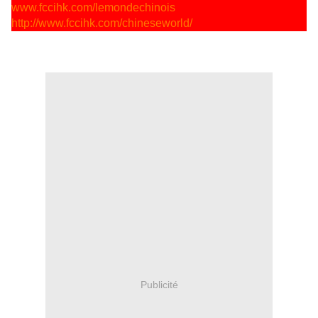
www.fccihk.com/lemondechinois
http://www.fccihk.com/chineseworld/
Publicité