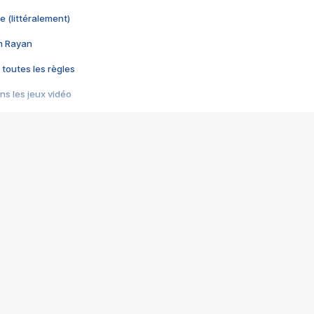
e (littéralement)
im Rayan
 toutes les règles
s les jeux vidéo
us choquant de Rockstar ? - Le scandale BULLY
e plus moche de Steam
du RÊVE tourne au CAUCHEMAR
pendant 8 heures
it… à tort
umiliés par un jeu vidéo
ire - Final Fantasy 8
ti un empire - Age of Empires