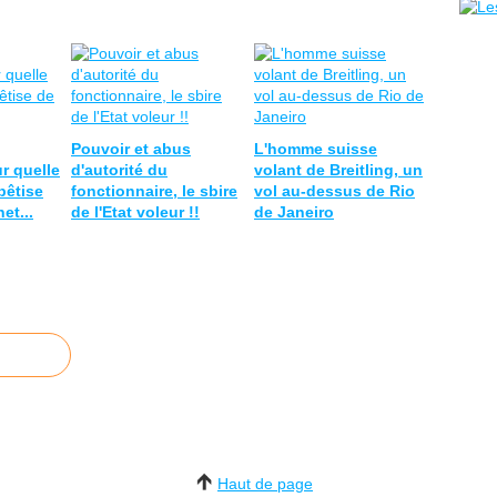
Pouvoir et abus
L'homme suisse
r quelle
d'autorité du
volant de Breitling, un
bêtise
fonctionnaire, le sbire
vol au-dessus de Rio
et...
de l'Etat voleur !!
de Janeiro
Haut de page