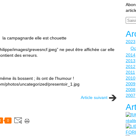
Abonn
artic
Email
Ar
: la campagnarde elle est chouette
2023
Oc
2014
2013
2012
2011
2010
ême ils bossent ; ils ont de l'humour !
2009
2008
2007
Article suivant
Ar
t
0