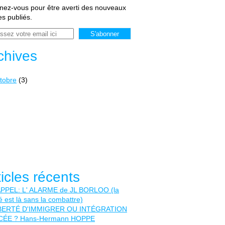
ez-vous pour être averti des nouveaux
les publiés.
chives
tobre
(3)
ticles récents