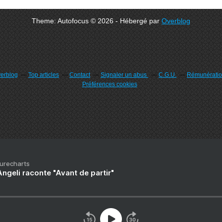
Theme: Autofocus © 2026 - Hébergé par
Overblog
verblog
Top articles
Contact
Signaler un abus
C.G.U.
Rémunération
Préférences cookies
Purecharts
ngeli raconte "Avant de partir"