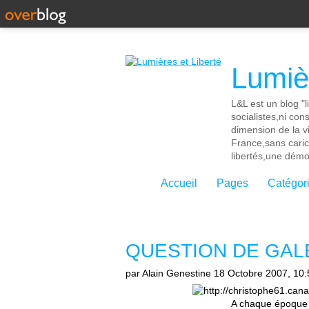
Lumièr
L&L est un blog "l
socialistes,ni con
dimension de la vi
France,sans cari
libertés,une démoc
Accueil
Pages
Catégor
QUESTION DE GALE
par Alain Genestine
18 Octobre 2007, 10:
A chaque époque s