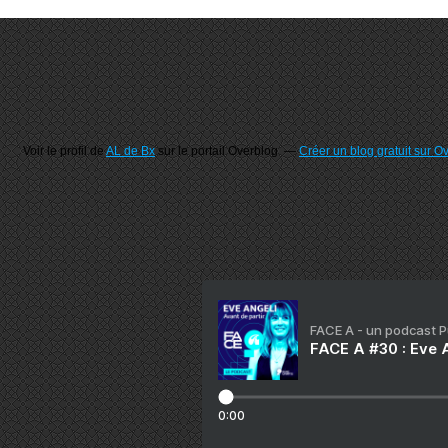
Voir le profil de
AL de Bx
sur le portail Overblog
Créer un blog gratuit sur O
FACE A - un podcast 
FACE A #30 : Eve A
0:00