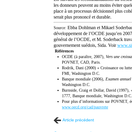
les donneurs peuvent au moins éviter quelq
place à un processus décisionnel plus cohé
serait plus prononcé et durable.
Ebba Dohlman et Mikael Soderback o
Source:
développement de l’OCDE jusqu’en 2007.
général de l’OCDE, et M. Soderback trava
gouvernement suédois, Sida. Voir
www.si
Références
OCDE (à paraître, 2007),
Vers une croiss
POVNET, CAD, Paris.
Rodrik, Dani (2000) « Croissance ou lutte 
FMI, Washington D.C.
Banque mondiale (2006),
Examen annuel d
Washington D.C.
Burnside, Craig et Dollar, David (1997), 
1777, Banque mondiale, Washington D.C
Pour plus d’informations sur POVNET, éc
www.oecd.org/cad/pauvrete
Article précédent