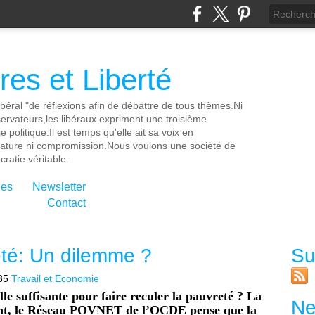
es et Liberté
ibéral "de réflexions afin de débattre de tous thèmes.Ni
servateurs,les libéraux expriment une troisième
e politique.Il est temps qu'elle ait sa voix en
cature ni compromission.Nous voulons une socièté de
ratie véritable.
ies
Newsletter
Contact
eté: Un dilemme ?
Su
35
Travail et Economie
le suffisante pour faire reculer la pauvreté ? La
Ne
ant, le Réseau POVNET de l’OCDE pense que la