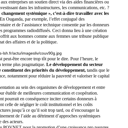
r aux entreprises un soutien direct via des aides financières ou
nvestissant dans les infrastructures, les communications, etc. ?
hangement systémique », c’est-à-dire travailler avec les
En Ouganda, par exemple, l’effet conjugué des
taire et de l’assistance technique consentie par les donneurs
des programmes radiodiffusés. Ceci donna lieu à une création
 et offrit aux hommes comme aux femmes une tribune publique
t des affaires et de la politique.
est peut-être encore trop tôt pour le dire. Pour l’heure, le
n terme plus pragmatique.
Le développement du secteur
ure constituent des priorités du développement,
tandis que le
ance, notamment pour réduire la pauvreté et valoriser le capital
mentation au sein des organismes de développement et entre
pour établir de meilleures communication et coopération.
t pourrait en conséquence inciter certains donneurs à
t celle de négliger le coût institutionnel et les coûts
ctures jusqu’à ce qu’il soit trop tard, ou d’encourager la
eminement de l’aide au détriment d’approches systémiques
 des acteurs.
au POVNET pour la promotion d’une croissance pro pauvres,