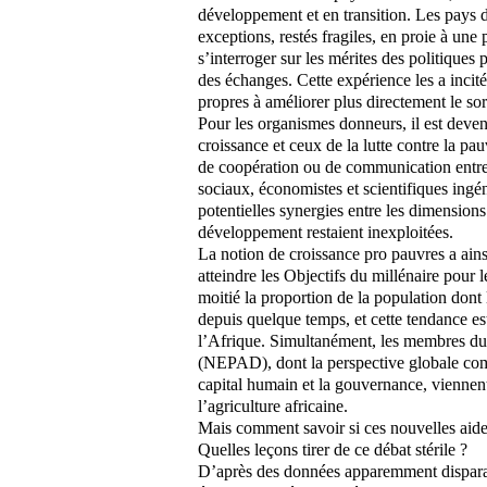
développement et en transition. Les pays d
exceptions, restés fragiles, en proie à un
s’interroger sur les mérites des politiques p
des échanges. Cette expérience les a incité
propres à améliorer plus directement le so
Pour les organismes donneurs, il est deven
croissance et ceux de la lutte contre la pauv
de coopération ou de communication entre s
sociaux, économistes et scientifiques ingén
potentielles synergies entre les dimension
développement restaient inexploitées.
La notion de croissance pro pauvres a ainsi
atteindre les Objectifs du millénaire pou
moitié la proportion de la population dont 
depuis quelque temps, et cette tendance e
l’Afrique. Simultanément, les membres du
(NEPAD), dont la perspective globale co
capital humain et la gouvernance, viennen
l’agriculture africaine.
Mais comment savoir si ces nouvelles aides
Quelles leçons tirer de ce débat stérile ?
D’après des données apparemment disparates