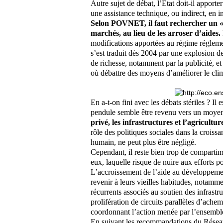
Autre sujet de débat, l’État doit-il apporte
une assistance technique, ou indirect, en i
Selon POVNET, il faut rechercher un « c
marchés, au lieu de les arroser d’aides.
modifications apportées au régime réglemen
s’est traduit dès 2004 par une explosion 
de richesse, notamment par la publicité,
où débattre des moyens d’améliorer le clima
En a-t-on fini avec les débats stériles ? Il 
pendule semble être revenu vers un moye
privé, les infrastructures et l’agricult
rôle des politiques sociales dans la croiss
humain, ne peut plus être négligé.
Cependant, il reste bien trop de comparti
eux, laquelle risque de nuire aux efforts 
L’accroissement de l’aide au développemen
revenir à leurs vieilles habitudes, notammen
récurrents associés au soutien des infrastru
prolifération de circuits parallèles d’ach
coordonnant l’action menée par l’ensemble
En suivant les recommandations du Rése