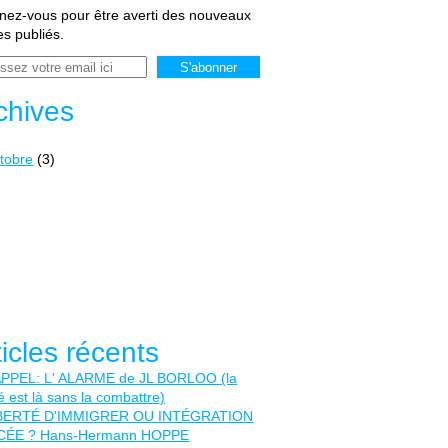
ez-vous pour être averti des nouveaux
les publiés.
chives
tobre
(3)
ticles récents