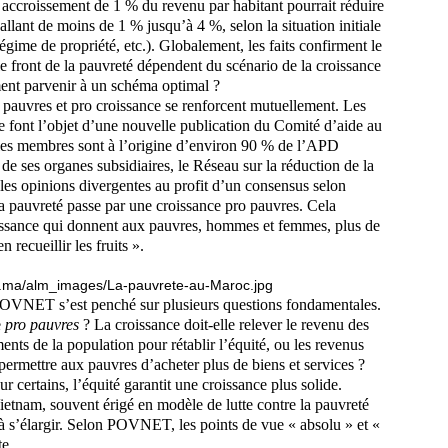
 accroissement de 1 % du revenu par habitant pourrait réduire
llant de moins de 1 % jusqu’à 4 %, selon la situation initiale
régime de propriété, etc.). Globalement, les faits confirment le
le front de la pauvreté dépendent du scénario de la croissance
nt parvenir à un schéma optimal ?
 pauvres et pro croissance se renforcent mutuellement. Les
e font l’objet d’une nouvelle publication du Comité d’aide au
s membres sont à l’origine d’environ 90 % de l’APD
 de ses organes subsidiaires, le Réseau sur la réduction de la
les opinions divergentes au profit d’un consensus selon
la pauvreté passe par une croissance pro pauvres. Cela
oissance qui donnent aux pauvres, hommes et femmes, plus de
 recueillir les fruits ».
POVNET s’est penché sur plusieurs questions fondamentales.
e
pro pauvres
? La croissance doit-elle relever le revenu des
ents de la population pour rétablir l’équité, ou les revenus
permettre aux pauvres d’acheter plus de biens et services ?
r certains, l’équité garantit une croissance plus solide.
Vietnam, souvent érigé en modèle de lutte contre la pauvreté
 s’élargir. Selon POVNET, les points de vue « absolu » et «
te.