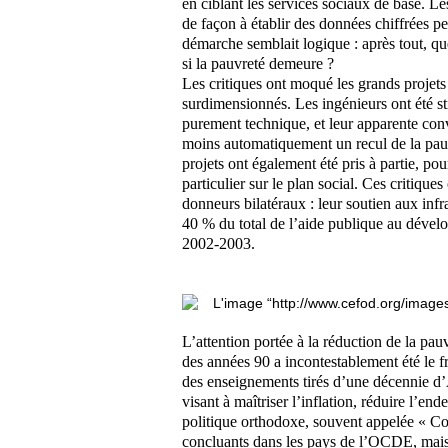
en ciblant les services sociaux de base. L
de façon à établir des données chiffrées p
démarche semblait logique : après tout, que
si la pauvreté demeure ?
Les critiques ont moqué les grands projets 
surdimensionnés. Les ingénieurs ont été sti
purement technique, et leur apparente convi
moins automatiquement un recul de la pau
projets ont également été pris à partie, po
particulier sur le plan social. Ces critique
donneurs bilatéraux : leur soutien aux infr
40 % du total de l’aide publique au déve
2002-2003.
L’attention portée à la réduction de la pauv
des années 90 a incontestablement été le f
des enseignements tirés d’une décennie d
visant à maîtriser l’inflation, réduire l’end
politique orthodoxe, souvent appelée « C
concluants dans les pays de l’OCDE, mais i