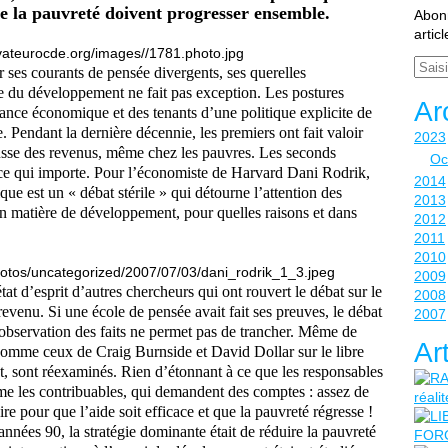
de la pauvreté doivent progresser ensemble.
Abonn
artic
Email
 ses courants de pensée divergents, ses querelles
ie du développement ne fait pas exception. Les postures
Ar
ssance économique et des tenants d’une politique explicite de
. Pendant la dernière décennie, les premiers ont fait valoir
2023
ausse des revenus, même chez les pauvres. Les seconds
Oc
nce qui importe. Pour l’économiste de Harvard Dani Rodrik,
2014
que est un « débat stérile » qui détourne l’attention des
2013
 en matière de développement, pour quelles raisons et dans
2012
2011
2010
2009
at d’esprit d’autres chercheurs qui ont rouvert le débat sur le
2008
evenu. Si une école de pensée avait fait ses preuves, le débat
2007
l’observation des faits ne permet pas de trancher. Même de
Ar
comme ceux de Craig Burnside et David Dollar sur le libre
t, sont réexaminés. Rien d’étonnant à ce que les responsables
e les contribuables, qui demandent des comptes : assez de
re pour que l’aide soit efficace et que la pauvreté régresse !
nnées 90, la stratégie dominante était de réduire la pauvreté