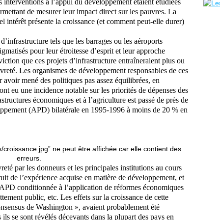
es interventions à l’appui du développement étaient étudiées
ermettant de mesurer leur impact direct sur les pauvres. La
l intérêt présente la croissance (et comment peut-elle durer)
d’infrastructure tels que les barrages ou les aéroports
gmatisés pour leur étroitesse d’esprit et leur approche
ction que ces projets d’infrastructure entraîneraient plus ou
vreté. Les organismes de développement responsables de ces
ur avoir mené des politiques pas assez équilibrées, en
s ont eu une incidence notable sur les priorités de dépenses des
astructures économiques et à l’agriculture est passé de près de
loppement (APD) bilatérale en 1995-1996 à moins de 20 % en
reté par les donneurs et les principales institutions au cours
ruit de l’expérience acquise en matière de développement, et
’APD conditionnée à l’application de réformes économiques
ettement public, etc. Les effets sur la croissance de cette
onsensus de Washington », avaient probablement été
ls se sont révélés décevants dans la plupart des pays en