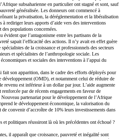
’Afrique subsaharienne en particulier ont stagné et sont, sauf
e pauvreté généralisée. Les donneurs ont commencé à
rônant la privatisation, la déréglementation et la libéralisation
s à rediriger leurs apports d’aide vers des interventions
rt des populations concernées.
u évident que l’antagonisme entre les partisans de la
reté sapait l’efficacité des actions. Il n’y avait en effet guère
pécialistes de la croissance et professionnels des secteurs
ieurs et spécialistes de l’anthropologie sociale. Les
s économiques et sociales des interventions à l’appui du
 fait son apparition, dans le cadre des efforts déployés pour
r le développement (OMD), et notamment celui de réduire de
le revenu est inférieur à un dollar par jour. L’aide augmente
st renforcée par de récents engagements en faveur de
 Nouveau partenariat pour le développement de l’Afrique
mprend le développement économique, la valorisation du
t de convenir d’accroître de 10% leurs investissements dans
 et politiques réussiront là où les précédentes ont échoué ?
, il apparaît que croissance, pauvreté et inégalité sont