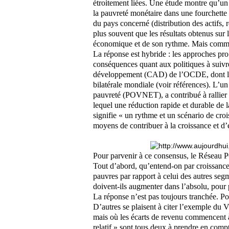
étroitement liées. Une étude montre qu’un
la pauvreté monétaire dans une fourchette a
du pays concerné (distribution des actifs, 
plus souvent que les résultats obtenus sur 
économique et de son rythme. Mais comme
La réponse est hybride : les approches pro
conséquences quant aux politiques à suivr
développement (CAD) de l’OCDE, dont le
bilatérale mondiale (voir références). L’un
pauvreté (POVNET), a contribué à rallier 
lequel une réduction rapide et durable de 
signifie « un rythme et un scénario de cr
moyens de contribuer à la croissance et d’en
Pour parvenir à ce consensus, le Réseau 
Tout d’abord, qu’entend-on par croissanc
pauvres par rapport à celui des autres segm
doivent-ils augmenter dans l’absolu, pour 
La réponse n’est pas toujours tranchée. Pou
D’autres se plaisent à citer l’exemple du 
mais où les écarts de revenu commencent à
relatif » sont tous deux à prendre en comp