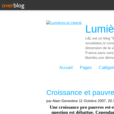
Lumièr
L&L est un blog "l
socialistes,ni con
dimension de la vi
France,sans cari
libertés,une démoc
Accueil
Pages
Catégor
Croissance et pauvr
par Alain Genestine
11 Octobre 2007, 20:
Une croissance pro pauvres est-el
question est débattue. Cepend