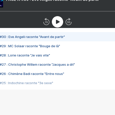
#30 : Eve Angeli raconte "Avant de partir"
#29 : MC Solaar raconte "Bouge de là"
28 : Lorie raconte "Je vais vite"
#27 : Christophe Willem raconte "Jacques a dit"
#26 : Chimène Badi raconte "Entre nous"
#25 : Indochine raconte "3e sexe"
#24 : Zaho raconte "C'est chelou"
#23 : Patrick Bruel raconte "Au café des délices"
#22 : Kyo raconte "Le chemin"