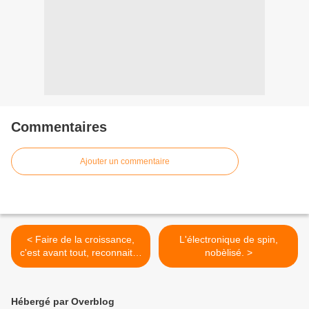
Commentaires
Ajouter un commentaire
< Faire de la croissance,
L'électronique de spin,
c'est avant tout, reconnaitre
nobèlisé. >
la liberté pour chacun
d'entreprendre, ainsi que le
devoir de l'encouragement,
Hébergé par Overblog
du crédit à l'initiative, à