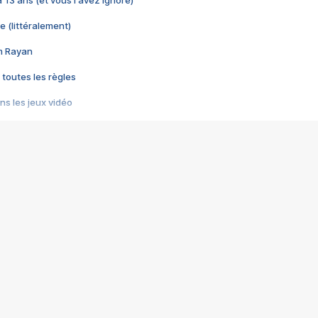
 a 13 ans (et vous l'avez ignoré)
e (littéralement)
im Rayan
 toutes les règles
s les jeux vidéo
us choquant de Rockstar ? - Le scandale BULLY
e plus moche de Steam
du RÊVE tourne au CAUCHEMAR
pendant 8 heures
it… à tort
umiliés par un jeu vidéo
ire - Final Fantasy 8
ti un empire - Age of Empires