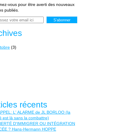
ez-vous pour être averti des nouveaux
les publiés.
chives
tobre
(3)
ticles récents