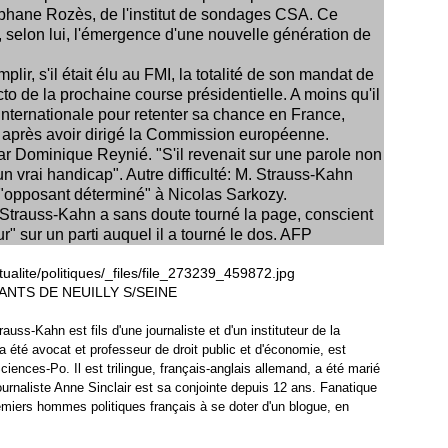
éphane Rozès, de l'institut de sondages CSA. Ce
, selon lui, l'émergence d'une nouvelle génération de
ir, s'il était élu au FMI, la totalité de son mandat de
acto de la prochaine course présidentielle. A moins qu'il
 internationale pour retenter sa chance en France,
e après avoir dirigé la Commission européenne.
 Dominique Reynié. "S'il revenait sur une parole non
un vrai handicap". Autre difficulté: M. Strauss-Kahn
"opposant déterminé" à Nicolas Sarkozy.
trauss-Kahn a sans doute tourné la page, conscient
ur" sur un parti auquel il a tourné le dos. AFP
ANTS DE NEUILLY S/SEINE
uss-Kahn est fils d'une journaliste et d'un instituteur de la
a été avocat et professeur de droit public et d'économie, est
ences-Po. Il est trilingue, français-anglais allemand, a été marié
journaliste Anne Sinclair est sa conjointe depuis 12 ans. Fanatique
remiers hommes politiques français à se doter d'un blogue, en