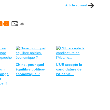
Article suivant
t
0
Chine: pour quel
L'UE accepte la
 un
équilibre politico-
candidature de
songe
économique ?
l'Albanie...
e
e !!