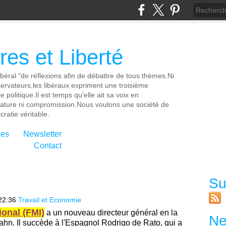
es et Liberté
ibéral "de réflexions afin de débattre de tous thèmes.Ni
servateurs,les libéraux expriment une troisième
e politique.Il est temps qu'elle ait sa voix en
cature ni compromission.Nous voulons une socièté de
ratie véritable.
ies
Newsletter
Contact
Su
22:36
Travail et Economie
ional (FMI)
a un nouveau directeur général en la
Ne
n. Il succède à l'Espagnol Rodrigo de Rato, qui a