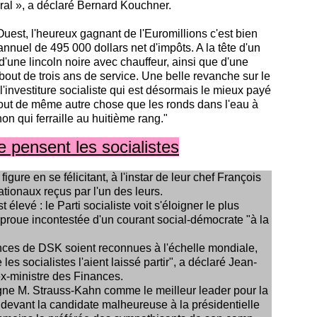
éral », a déclaré Bernard Kouchner.
est, l'heureux gagnant de l'Euromillions c'est bien
annuel de 495 000 dollars net d'impôts. A la tête d'un
d'une lincoln noire avec chauffeur, ainsi que d'une
 bout de trois ans de service. Une belle revanche sur le
'investiture socialiste qui est désormais le mieux payé
tout de même autre chose que les ronds dans l'eau à
on qui ferraille au huitième rang."
 pensent les socialistes
figure en se félicitant, à l'instar de leur chef François
tionaux reçus par l'un des leurs.
t élevé : le Parti socialiste voit s'éloigner le plus
e proue incontestée d'un courant social-démocrate "à la
ces de DSK soient reconnues à l'échelle mondiale,
 socialistes l'aient laissé partir", a déclaré Jean-
x-ministre des Finances.
ne M. Strauss-Kahn comme le meilleur leader pour la
evant la candidate malheureuse à la présidentielle