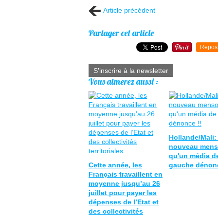
Article précédent
Partager cet article
Repos
S'inscrire à la newsletter
Vous aimerez aussi :
Hollande/Mali:
nouveau men
qu'un média d
Cette année, les
gauche dénonc
Français travaillent en
moyenne jusqu’au 26
juillet pour payer les
dépenses de l’Etat et
des collectivités