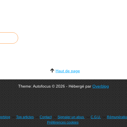
Haut de page
Theme: Autofocus © 2026 - Hébergé par
Overblog
verblog
Top articles
Contact
Signaler un abus
C.G.U.
Rémunération
Préférences cookies