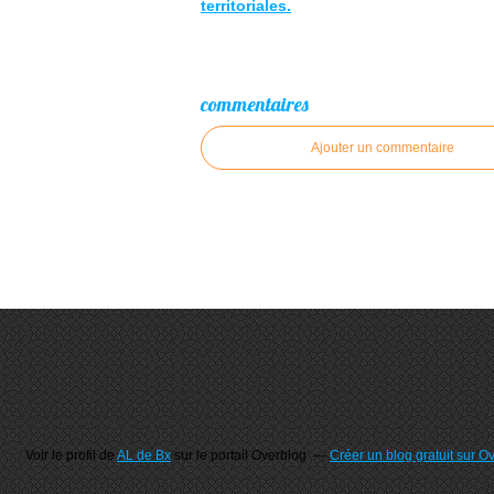
territoriales.
commentaires
Ajouter un commentaire
Voir le profil de
AL de Bx
sur le portail Overblog
Créer un blog gratuit sur O