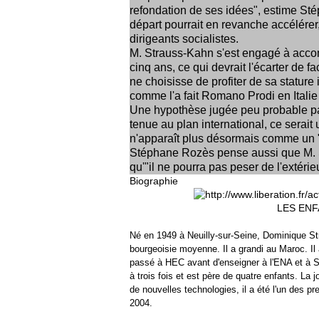
refondation de ses idées", estime St
départ pourrait en revanche accélérer
dirigeants socialistes.
M. Strauss-Kahn s'est engagé à accompl
cinq ans, ce qui devrait l'écarter de f
ne choisisse de profiter de sa stature
comme l'a fait Romano Prodi en Itali
Une hypothèse jugée peu probable par
tenue au plan international, ce serait 
n'apparaît plus désormais comme un 
Stéphane Rozès pense aussi que M. S
qu'"il ne pourra pas peser de l'extérie
Biographie
LES ENF
Né en 1949 à Neuilly-sur-Seine, Dominique Stra
bourgeoisie moyenne. Il a grandi au Maroc. Il 
passé à HEC avant d'enseigner à l'ENA et à Sci
à trois fois et est père de quatre enfants. La 
de nouvelles technologies, il a été l'un des p
2004.