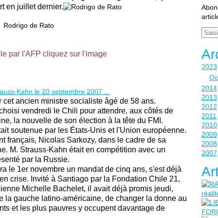
en juillet dernier.
Abonn
artic
Rodrigo de Rato
Email
Ar
le par l'AFP cliquez sur l'image
2023
Oc
2014
2013
r cet ancien ministre socialiste âgé de 58 ans.
2012
hoisi vendredi le Chili pour attendre, aux côtés de
2011
e, la nouvelle de son élection à la tête du FMI.
2010
ait soutenue par les États-Unis et l'Union européenne.
2009
nt français, Nicolas Sarkozy, dans le cadre de sa
2008
che. M. Strauss-Kahn était en compétition avec un
2007
senté par la Russie.
Ar
a le 1er novembre un mandat de cinq ans, s'est déjà
n crise. Invité à Santiago par la Fondation Chile 21,
lienne Michelle Bachelet, il avait déjà promis jeudi,
de la gauche latino-américaine, de changer la donne au
nts et les plus pauvres y occupent davantage de