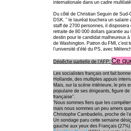
internationale dans un cadre multilat
Du côté de Christian Seguin de Sud-Ou
DSK. " le lauréat touchera un salaire 
staff de 2700 personnes, il disposera 
retraite de 80 000 dollars garantie au
destin pour le candidat malheureux à l
de Washington. Patron du FMI, c'est 
l'université d'été du PS, avec Mélench
Ce que
Dépêche partielle de l'AFP:
Les socialistes français ont fait bonne 
Hollande, des multiples appuis interna
Mais, sur la scène intérieure, le prix es
populaire de ses dirigeants, figure d
française".
'Nous sommes fiers que les compéten
mais nous sommes un peu amers que les
Christophe Cambadelis, proche de l'e
Un sondage paru cette semaine désig
gauche aux yeux des Français (27%) d