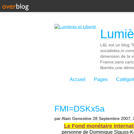
Lumièr
L&L est un blog "l
socialistes,ni con
dimension de la vi
France,sans cari
libertés,une démoc
Accueil
Pages
Catégor
FMI=DSKx5a
par Alain Genestine
28 Septembre 2007, 
Le Fond monétaire internat
personne de Dominique Stauss-Kah