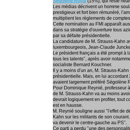
Ségolène Royal
(15%), qui reste néa
Les médias décrivent un homme soulag
prestigieux et fort bien rémunéré, l'a
multiplient les règlements de comptes
Cette nomination au FMI apparaît au
dans sa stratégie d'ouverture tous azi
par sa défaite présidentielle.
La candidature de M. Strauss-Kahn ava
luxembourgeois, Jean-Claude Juncke
Le président français a été prompt à l
tous les talents", après avoir notamme
socialiste Bernard Kouchner.
Il y a moins d'un an, M. Strauss-Kahn 
présidentielle. Mais, en lui accordant 
avaient largement préféré Ségolène 
Pour Dominique Reynié, professeur à l
de M. Strauss-Kahn va au moins avoir
devrait logiquement en profiter, tout
est en hausse.
M. Reynié souligne aussi "l'effet de 
Kahn sur les militants de son courant.
va devenir le centre-gauche au PS".
Ce parti a perdu "une des personnalit