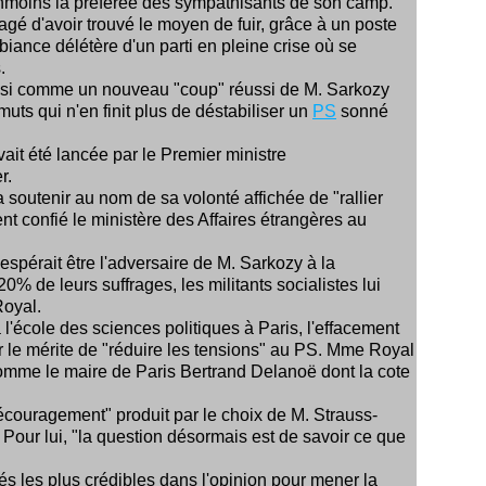
nmoins la préférée des sympathisants de son camp.
é d'avoir trouvé le moyen de fuir, grâce à un poste
mbiance délétère d'un parti en pleine crise où se
.
ssi comme un nouveau "coup" réussi de M. Sarkozy
muts qui n'en finit plus de déstabiliser un
PS
sonné
it été lancée par le Premier ministre
r.
a soutenir au nom de sa volonté affichée de "rallier
nt confié le ministère des Affaires étrangères au
espérait être l'adversaire de M. Sarkozy à la
20% de leurs suffrages, les militants socialistes lui
Royal.
'école des sciences politiques à Paris, l'effacement
 le mérite de "réduire les tensions" au PS. Mme Royal
 comme le maire de Paris Bertrand Delanoë dont la cote
découragement" produit par le choix de M. Strauss-
 Pour lui, "la question désormais est de savoir ce que
és les plus crédibles dans l'opinion pour mener la