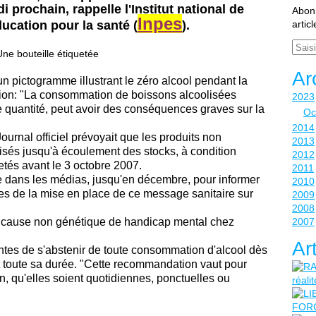
i prochain, rappelle l'Institut national de
Abonn
Inpes
ducation pour la santé (
).
artic
Email
Ar
 pictogramme illustrant le zéro alcool pendant la
tion: "La consommation de boissons alcoolisées
2023
 quantité, peut avoir des conséquences graves sur la
Oc
2014
Journal officiel prévoyait que les produits non
2013
sés jusqu'à écoulement des stocks, à condition
2012
etés avant le 3 octobre 2007.
2011
 dans les médias, jusqu'en décembre, pour informer
2010
es de la mise en place de ce message sanitaire sur
2009
2008
ère cause non génétique de handicap mental chez
2007
Ar
tes de s'abstenir de toute consommation d'alcool dès
t toute sa durée. "Cette recommandation vaut pour
, qu'elles soient quotidiennes, ponctuelles ou