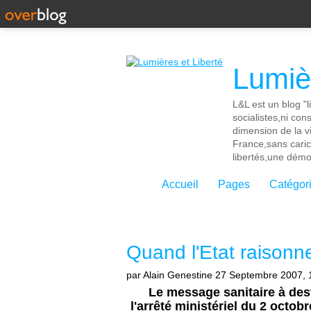
Lumièr
L&L est un blog "l
socialistes,ni con
dimension de la vi
France,sans cari
libertés,une démoc
Accueil
Pages
Catégor
Quand l'Etat raisonne
par Alain Genestine
27 Septembre 2007, 
Le message sanitaire à des
l'arrêté ministériel du 2 octob