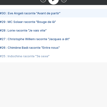
#30 : Eve Angeli raconte "Avant de partir"
#29 : MC Solaar raconte "Bouge de là"
28 : Lorie raconte "Je vais vite"
#27 : Christophe Willem raconte "Jacques a dit"
#26 : Chimène Badi raconte "Entre nous"
#25 : Indochine raconte "3e sexe"
#24 : Zaho raconte "C'est chelou"
#23 : Patrick Bruel raconte "Au café des délices"
#22 : Kyo raconte "Le chemin"
#21 : Nolwenn Leroy raconte "Cassé"
#20 : Patrick Hernandez raconte "Born to be alive"