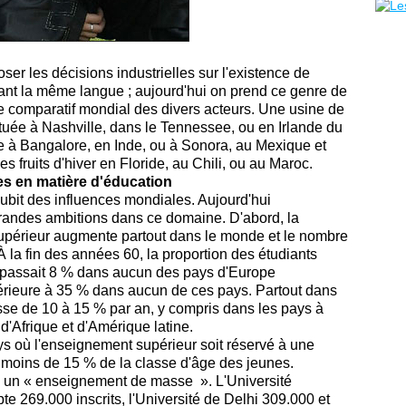
er les décisions industrielles sur l'existence de
rlant la même langue ; aujourd'hui on prend ce genre de
e comparatif mondial des divers acteurs. Une usine de
ituée à Nashville, dans le Tennessee, ou en Irlande du
le à Bangalore, en Inde, ou à Sonora, au Mexique et
s fruits d'hiver en Floride, au Chili, ou au Maroc.
es en matière d'éducation
subit des influences mondiales. Aujourd'hui
grandes ambitions dans ce domaine. D'abord, la
périeur augmente partout dans le monde et le nombre
 la fin des années 60, la proportion des étudiants
épassait 8 % dans aucun des pays d'Europe
inférieure à 35 % dans aucun de ces pays. Partout dans
sse de 10 à 15 % par an, y compris dans les pays à
 d'Afrique et d'Amérique latine.
ys où l'enseignement supérieur soit réservé à une
rne moins de 15 % de la classe d'âge des jeunes.
 un « enseignement de masse ». L'Université
 269.000 inscrits, l'Université de Delhi 309.000 et