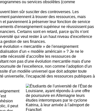
s programmes ou services obsolètes (comme
vent bien sûr susciter des controverses. Les
lement parviennent à trouver des ressources, mais
 et parviennent à préserver leur fonction de service
issements d'enseignement supérieur ne réussissent pas
inanciers. Certains sont en retard, parce qu'ils n'ont
versité qui veut rester à un haut niveau d'excellence
a gestion de ses finances.
 évolution « mercantile » de l'enseignement
alisation d'un « modèle américain » ? Je ne le
ette nécessité d'accroître les ressources de
tant non pas d'une évolution mercantile mais d'une
 poursuite de l'excellence, non comme l'adoption d'un
ite d'un modèle universel que doit adopter toute
lté universelle, l'incapacité des ressources publiques à
nseignement
'est
cohésion
lic, il peut
ique des