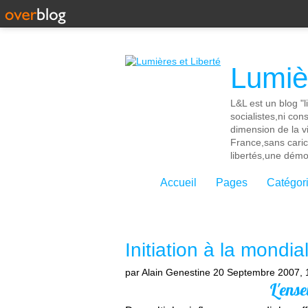
Lumièr
L&L est un blog "l
socialistes,ni con
dimension de la vi
France,sans cari
libertés,une démoc
Accueil
Pages
Catégor
Initiation à la mondia
par Alain Genestine
20 Septembre 2007, 
L'ens