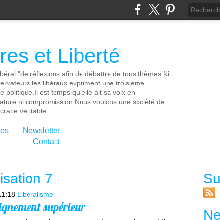
es et Liberté
ibéral "de réflexions afin de débattre de tous thèmes.Ni
servateurs,les libéraux expriment une troisième
e politique.Il est temps qu'elle ait sa voix en
cature ni compromission.Nous voulons une socièté de
ratie véritable.
ies
Newsletter
Contact
lisation 7
Su
11:18
Libéralisme
eignement supérieur
Ne