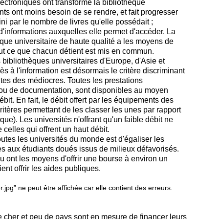
lectroniques ont transformé la bibliothèque
ants ont moins besoin de se rendre, et fait progresser
ni par le nombre de livres qu'elle possédait ;
e d'informations auxquelles elle permet d'accéder. La
èque universitaire de haute qualité a les moyens de
tout ce que chacun détient est mis en commun.
 bibliothèques universitaires d'Europe, d'Asie et
 à l'information est désormais le critère discriminant
ntes des médiocres. Toutes les prestations
rs ou de documentation, sont disponibles au moyen
it. En fait, le débit offert par les équipements des
critères permettant de les classer les unes par rapport
ique). Les universités n'offrant qu'un faible débit ne
celles qui offrent un haut débit.
tes les universités du monde est d'égaliser les
s aux étudiants doués issus de milieux défavorisés.
 ont les moyens d'offrir une bourse à environ un
ent offrir les aides publiques.
te cher et peu de pays sont en mesure de financer leurs