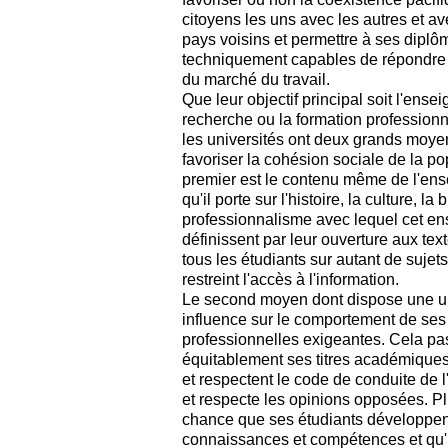
citoyens les uns avec les autres et a
pays voisins et permettre à ses diplô
techniquement capables de répondre 
du marché du travail.
Que leur objectif principal soit l'ense
recherche ou la formation professionn
les universités ont deux grands moye
favoriser la cohésion sociale de la po
premier est le contenu même de l'en
qu'il porte sur l'histoire, la culture, la
professionnalisme avec lequel cet en
définissent par leur ouverture aux text
tous les étudiants sur autant de sujet
restreint l'accès à l'information.
Le second moyen dont dispose une uni
influence sur le comportement de ses
professionnelles exigeantes. Cela pa
équitablement ses titres académiques,
et respectent le code de conduite de l'i
et respecte les opinions opposées. Plu
chance que ses étudiants développent
connaissances et compétences et qu'il