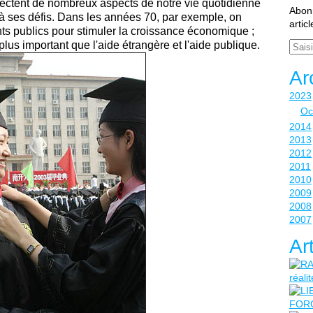
fectent de nombreux aspects de notre vie quotidienne
Abonn
e à ses défis. Dans les années 70, par exemple, on
artic
ts publics pour stimuler la croissance économique ;
plus important que l'aide étrangère et l'aide publique.
Email
Ar
2023
Oc
2014
2013
2012
2011
2010
2009
2008
2007
Ar