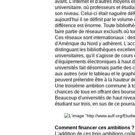
avant. L'internet et d'autres moyens é
universitaire, où professeurs et étudi
son niveau. Celui-ci était naguère défi
aujourd'hui il se définit par le volum
différence est énorme. Toute biblioth
faire partie de réseaux exclusifs où 
Ces réseaux sont internationaux : des
d'Amérique du Nord y adhèrent. L'accès
distinguant les bibliothèques excelle
universitaires, qu'il s'agisse de cou
d'équipements électroniques à haut déb
universités fait désormais partie des 
aux autres (voir le tableau et le graph
peuvent prétendre être à la hauteur de 
Une troisième ambition commune à tou
chances de tous en offrant des bourse
Beaucoup d'universités de haut niveau
étudiant sur trois, en sus de ce pourrai
Comment financer ces ambitions ?
L'addition de ces trois ambitions coû