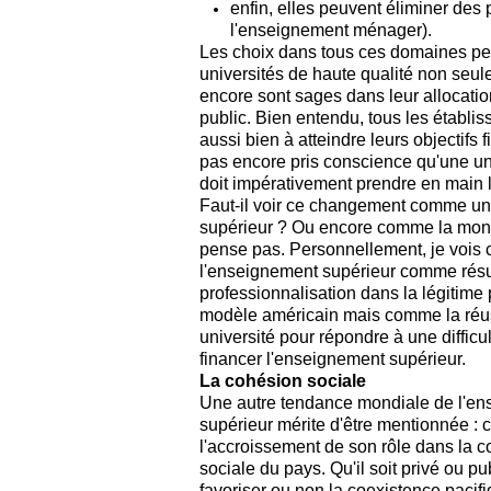
enfin, elles peuvent éliminer de
l'enseignement ménager).
Les choix dans tous ces domaines peu
universités de haute qualité non seu
encore sont sages dans leur allocation
public. Bien entendu, tous les établ
aussi bien à atteindre leurs objectifs f
pas encore pris conscience qu'une uni
doit impérativement prendre en main l
Faut-il voir ce changement comme une
supérieur ? Ou encore comme la mondi
pense pas. Personnellement, je vois c
l'enseignement supérieur comme résul
professionnalisation dans la légitime
modèle américain mais comme la réuss
université pour répondre à une difficu
financer l'enseignement supérieur.
La cohésion sociale
Une autre tendance mondiale de l'e
supérieur mérite d'être mentionnée : c
l'accroissement de son rôle dans la 
sociale du pays. Qu'il soit privé ou pub
favoriser ou non la coexistence pacif