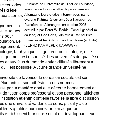
Étudiants de l'université de l'État de Louisiane,
vec ceux des
ayant répondu à une offre de poursuivre en
més d'être
Allemagne leurs études interrompues par le
aux attentes
cyclone Katrina, à leur arrivée à l'aéroport de
Francfort, en Allemagne, en octobre 2005,
ignement, la
accueillis par Peter W. Bodde, Consul général (à
elle, toutes
gauche) et Udo Corts, Ministre d'État pour les
ns pour
Sciences et les Arts du Land de Hesse (à droite).
pulation. Le
(BERND KAMMERER ©AP/WWP)
seignement,
 biologie, la physique, l'ingénierie ou l'écologie, et le
seignement est dispensé. Les universités de qualité se
es et aux faits du monde entier, diffusés librement à
s qu'il est possible. Aucune grande université ne
versité de favoriser la cohésion sociale est son
 étudiants et son adhésion à des normes
sse par la manière dont elle décerne honnêtement et
 dont son corps professoral et son personnel affichent
nstitution et enfin dont elle favorise la libre discussion
s une université va dans ce sens, plus il y a de
 leurs qualités humaines tout en acquérant
s enrichissent leur sens social en développant leur