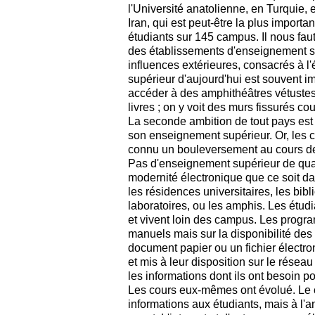
l'Université anatolienne, en Turquie, 
Iran, qui est peut-être la plus import
étudiants sur 145 campus. Il nous faut
des établissements d'enseignement su
influences extérieures, consacrés à l'
supérieur d'aujourd'hui est souvent im
accéder à des amphithéâtres vétuste
livres ; on y voit des murs fissurés co
La seconde ambition de tout pays est 
son enseignement supérieur. Or, les cr
connu un bouleversement au cours de
Pas d'enseignement supérieur de qual
modernité électronique que ce soit da
les résidences universitaires, les bibl
laboratoires, ou les amphis. Les étudi
et vivent loin des campus. Les progr
manuels mais sur la disponibilité des 
document papier ou un fichier électro
et mis à leur disposition sur le réseau
les informations dont ils ont besoin p
Les cours eux-mêmes ont évolué. Le c
informations aux étudiants, mais à l'a