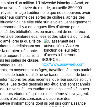
en a plus d'un million. L'Université islamique Azad, en
ante université privée du monde, accueille 850.000
 réviser l'image traditionnelle que nous pouvons avoir
périeur comme des sortes de cloîtres, abrités des
éducation d'une élite triée sur le volet. L'enseignement
personnel. Il y a de longues files d'attente pour
s et à des bibliothèques où manquent de nombreux
uverts de peintures écaillées et des robinets qui fuient.
d'améliorer la qualité de
itères la définissant ont
 la dernière décennie.
ité aujourd'hui sans la
SOURCE :
ns les salles de classe,
http://www.asiaweek.com
iothèques, les
ants, en moyenne plus âgés, travaillent à temps partiel
ammes de haute qualité ne se basent plus sur de bons
informations les plus récentes, que leur source soit un
nique. Les textes destinés aux étudiants sont scannés
 de l'université. Les étudiants ont ainsi accès à toutes
our leurs études où qu'ils soient, même s'ils voyagent.
ours n'est plus consacré à dispenser des
nalyse d'informations dont ils ont pris connaissance