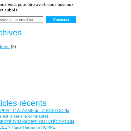
ez-vous pour être averti des nouveaux
les publiés.
chives
tobre
(3)
ticles récents