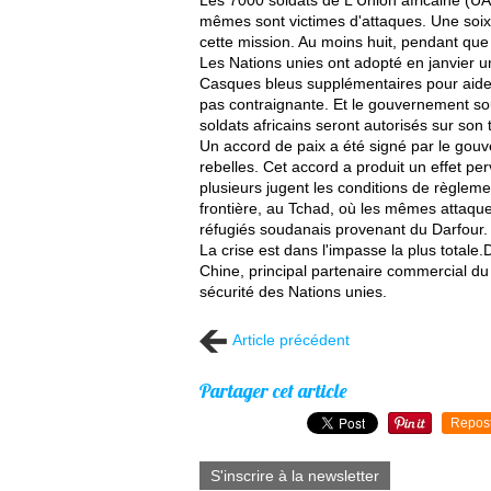
Les 7000 soldats de L'Union africaine (UA)
mêmes sont victimes d'attaques. Une soixa
cette mission. Au moins huit, pendant que j
Les Nations unies ont adopté en janvier u
Casques bleus supplémentaires pour aider l
pas contraignante. Et le gouvernement so
soldats africains seront autorisés sur son t
Un accord de paix a été signé par le gou
rebelles. Cet accord a produit un effet pe
plusieurs jugent les conditions de règlemen
frontière, au Tchad, où les mêmes attaqu
réfugiés soudanais provenant du Darfour.
La crise est dans l'impasse la plus totale
Chine, principal partenaire commercial du
sécurité des Nations unies.
Article précédent
Partager cet article
Repos
S'inscrire à la newsletter