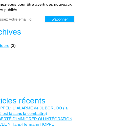
ez-vous pour être averti des nouveaux
les publiés.
chives
tobre
(3)
ticles récents