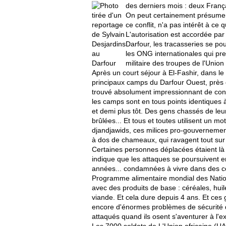
des derniers mois : deux Franç
On peut certainement présumer
ce conflit, n'a pas intérêt à ce
L'autorisation est accordée par
Darfour, les tracasseries se pou
les ONG internationales qui pre
militaire des troupes de l'Union 
Après un court séjour à El-Fashir, dans l
principaux camps du Darfour Ouest, près d
trouvé absolument impressionnant de con
les camps sont en tous points identiques à 
et demi plus tôt. Des gens chassés de leu
brûlées... Et tous et toutes utilisent un m
djandjawids, ces milices pro-gouvernemen
à dos de chameaux, qui ravagent tout sur
Certaines personnes déplacées étaient l
indique que les attaques se poursuivent en
années... condamnées à vivre dans des co
Programme alimentaire mondial des Nation
avec des produits de base : céréales, huil
viande. Et cela dure depuis 4 ans. Et ces 
encore d'énormes problèmes de sécurité 
attaqués quand ils osent s'aventurer à l'