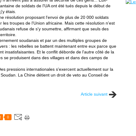
 n'arrivent pas à assurer la sécurité de ces gens... Eux-
ntaine de soldats de l'UA ont été tués depuis le début de
'y étais.
ne résolution proposant l'envoi de plus de 20 000 soldats
es troupes de l'Union africaine. Mais cette résolution n'est
udanais refuse de s'y soumettre, affirmant que seuls des
erritoire.
vernement soudanais et par un des multiples groupes de
rvers : les rebelles se battent maintenant entre eux parce que
t insatisfaisantes. Et le conflit déborde de l'autre côté de la
es se produisent dans des villages et dans des camps de
.Des pressions internationales s'exercent actuellement sur la
 Soudan. La Chine détient un droit de veto au Conseil de
Article suivant
t
0