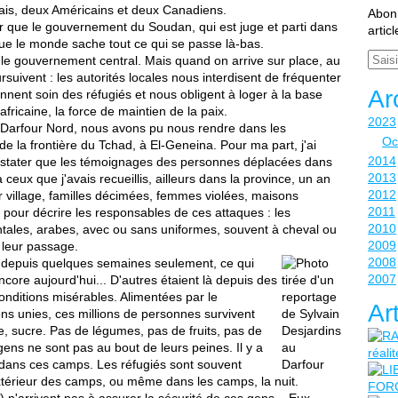
ais, deux Américains et deux Canadiens.
Abonn
 que le gouvernement du Soudan, qui est juge et parti dans
artic
 que le monde sache tout ce qui se passe là-bas.
Email
 le gouvernement central. Mais quand on arrive sur place, au
rsuivent : les autorités locales nous interdisent de fréquenter
Ar
nnent soin des réfugiés et nous obligent à loger à la base
africaine, la force de maintien de la paix.
2023
e Darfour Nord, nous avons pu nous rendre dans les
Oc
e la frontière du Tchad, à El-Geneina. Pour ma part, j'ai
2014
stater que les témoignages des personnes déplacées dans
2013
ceux que j'avais recueillis, ailleurs dans la province, un an
2012
r village, familles décimées, femmes violées, maisons
2011
ot pour décrire les responsables de ces attaques : les
2010
tales, arabes, avec ou sans uniformes, souvent à cheval ou
2009
 leur passage.
2008
à depuis quelques semaines seulement, ce qui
2007
core aujourd'hui... D'autres étaient là depuis des
nditions misérables. Alimentées par le
Ar
s unies, ces millions de personnes survivent
e, sucre. Pas de légumes, pas de fruits, pas de
gens ne sont pas au bout de leurs peines. Il y a
dans ces camps. Les réfugiés sont souvent
extérieur des camps, ou même dans les camps, la nuit.