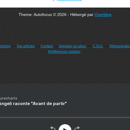
Theme: Autofocus © 2026 - Hébergé par
Overblog
verblog
Top articles
Contact
Signaler un abus
C.G.U.
Rémunération
Préférences cookies
Purecharts
ngeli raconte "Avant de partir"