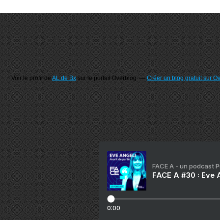
Voir le profil de
AL de Bx
sur le portail Overblog
Créer un blog gratuit sur O
FACE A - un podcast 
FACE A #30 : Eve A
0:00