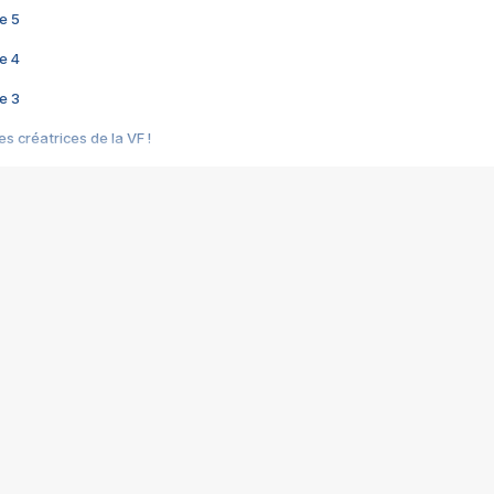
e 5
e 4
e 3
s créatrices de la VF !
e 2
e 1
e Mektoub My Love arrive enfin ! Rencontre avec Shaïn Boumedine et Sal
i : après Toni en famille
elle réalise le bouleversant Dites lui que je l'aime
ais ! Rencontre autour de Vie privée de Rebecca Zlotowski
 de Marguerite, Grave... Rencontre avec Ella Rumpf
 Les Rêveurs, un film intime sur la santé mentale