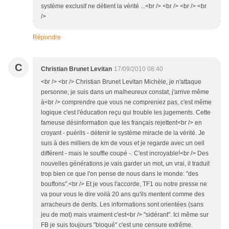
système exclusif ne détient la vérité ...<br /> <br /> <br /> <br
/>
Répondre
C
Christian Brunet Levitan
17/09/2010 08:40
<br /> <br /> Christian Brunet Levitan Michèle, je n'attaque
personne, je suis dans un malheureux constat, j'arrive même
à<br /> comprendre que vous ne compreniez pas, c'est même
logique c'est l'éducation reçu qui trouble les jugements. Cette
fameuse désinformation que les français rejettent<br /> en
croyant - puérils - détenir le système miracle de la vérité. Je
suis à des milliers de km de vous et je regarde avec un oeil
différent - mais le souffle coupé -. C'est incroyable!<br /> Des
nouvelles générations je vais garder un mot, un vrai, il traduit
trop bien ce que l'on pense de nous dans le monde: "des
bouffons".<br /> Et je vous l'accorde, TF1 ou notre presse ne
va pour vous le dire voilà 20 ans qu'ils mentent comme des
arracheurs de dents. Les informations sont orientées (sans
jeu de mot) mais vraiment c'est<br /> "sidérant". Ici même sur
FB je suis toujours "bloqué" c'est une censure extrême.