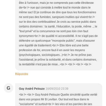
être à l'unisson, mais je ne comprends pas cette étroitesse
de<br /> vue qui consiste à mettre tout le monde dans le
même sac! Et je continue de dire que tous les fonctionnaires
ne sont pas des fumistes, sangsues inutiles qui vivent<br />
sur le dos des contribuables! Je crois au service public dans
certains domaines : la santé, l'éducation, la poste, même ..; le
"tout privé" et la concurrence ne sont pas loin s'en faut
synonymes<br /> de qualité ni accessibilité. Il ne s'agit pas de
défendre un quelconque "monopole public", mais d'assurer
une égalité de traitement;<br /> Etre libre est une belle
profession de foi, encore faut-il en avoir les moyens
(psychologiques, sociologiques...)<br /> Je ne prône pas
l'assistanat, je prône la solidarité, et dans certains domaines,
la rentabilité n'est pas de mise...<br /> <br /> <br /> <br />
Répondre
G
Guy André Pelouze
16/09/2010 23:39
<br /> <br /> Guy André Pelouze Quelle sincérité quelle verité
dans vos propos Mr B Levitan. Oui tout est faux dans le
"socialisme" et surtout<br /> les vies et les paroles de ses