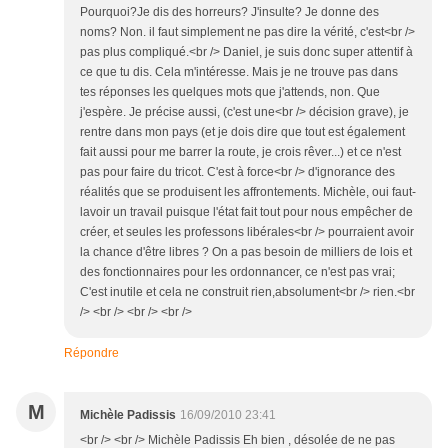
Pourquoi?Je dis des horreurs? J'insulte? Je donne des
noms? Non. il faut simplement ne pas dire la vérité, c'est<br />
pas plus compliqué.<br /> Daniel, je suis donc super attentif à
ce que tu dis. Cela m'intéresse. Mais je ne trouve pas dans
tes réponses les quelques mots que j'attends, non. Que
j'espère. Je précise aussi, (c'est une<br /> décision grave), je
rentre dans mon pays (et je dois dire que tout est également
fait aussi pour me barrer la route, je crois rêver...) et ce n'est
pas pour faire du tricot. C'est à force<br /> d'ignorance des
réalités que se produisent les affrontements. Michèle, oui faut-
lavoir un travail puisque l'état fait tout pour nous empêcher de
créer, et seules les professons libérales<br /> pourraient avoir
la chance d'être libres ? On a pas besoin de milliers de lois et
des fonctionnaires pour les ordonnancer, ce n'est pas vrai;
C'est inutile et cela ne construit rien,absolument<br /> rien.<br
/> <br /> <br /> <br />
Répondre
M
Michèle Padissis
16/09/2010 23:41
<br /> <br /> Michèle Padissis Eh bien , désolée de ne pas