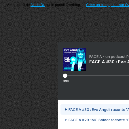
Voir le profil de
AL de Bx
sur le portail Overblog
Créer un blog gratuit sur O
FACE A - un podcast 
FACE A #30 : Eve A
0:00
FACE A #30 : Eve Angeli raconte "A
FACE A #29 : MC Solaar raconte "