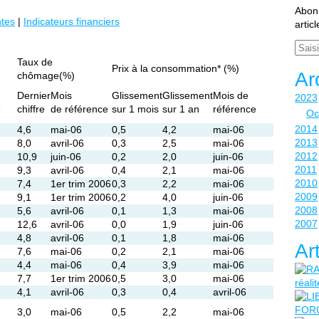
Abonn
tes
|
Indicateurs financiers
artic
Email
Taux de
Prix à la consommation* (%)
Ar
chômage(%)
Dernier
Mois
Glissement
Glissement
Mois de
2023
e
chiffre
de référence
sur 1 mois
sur 1 an
référence
Oc
2014
4,6
mai-06
0,5
4,2
mai-06
2013
8,0
avril-06
0,3
2,5
mai-06
2012
10,9
juin-06
0,2
2,0
juin-06
2011
9,3
avril-06
0,4
2,1
mai-06
2010
7,4
1er trim 2006
0,3
2,2
mai-06
2009
9,1
1er trim 2006
0,2
4,0
juin-06
2008
5,6
avril-06
0,1
1,3
mai-06
2007
12,6
avril-06
0,0
1,9
juin-06
4,8
avril-06
0,1
1,8
mai-06
Ar
7,6
mai-06
0,2
2,1
mai-06
4,4
mai-06
0,4
3,9
mai-06
7,7
1er trim 2006
0,5
3,0
mai-06
4,1
avril-06
0,3
0,4
avril-06
3,0
mai-06
0,5
2,2
mai-06