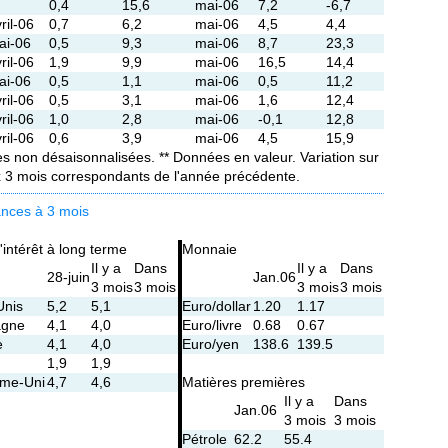
0,4
15,6
mai-06
7,2
-6,7
ril-06
0,7
6,2
mai-06
4,5
4,4
ai-06
0,5
9,3
mai-06
8,7
23,3
ril-06
1,9
9,9
mai-06
16,5
14,4
ai-06
0,5
1,1
mai-06
0,5
11,2
ril-06
0,5
3,1
mai-06
1,6
12,4
ril-06
1,0
2,8
mai-06
-0,1
12,8
ril-06
0,6
3,9
mai-06
4,5
15,9
s non désaisonnalisées. ** Données en valeur. Variation sur
ux 3 mois correspondants de l'année précédente.
ances à 3 mois
'intérêt à long terme
Monnaie
Il y a
Dans
Il y a
Dans
28-juin
Jan.06
3 mois
3 mois
3 mois
3 mois
Unis
5,2
5,1
Euro/dollar
1.20
1.17
agne
4,1
4,0
Euro/livre
0.68
0.67
e
4,1
4,0
Euro/yen
138.6
139.5
1,9
1,9
me-Uni
4,7
4,6
Matières premières
Il y a
Dans
Jan.06
3 mois
3 mois
Pétrole
62.2
55.4