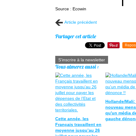
Source : Ecowin
Article précédent
Partager cet article
Repos
S'inscrire à la newsletter
Vous aimerez aussi :
Hollande/Mali:
nouveau men
qu'un média d
Cette année, les
gauche dénonc
Français travaillent en
moyenne jusqu’au 26