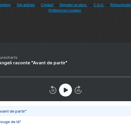
verblog
Top articles
Contact
Signaler un abus
C.G.U.
Rémunération
Préférences cookies
Purecharts
ngeli raconte "Avant de partir"
vant de partir"
Bouge de là"