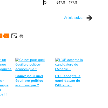
Or
547.9
477.9
Article suivant
t
0
Chine: pour quel
L'UE accepte la
 un
équilibre politico-
candidature de
songe
économique ?
l'Albanie...
e
e !!