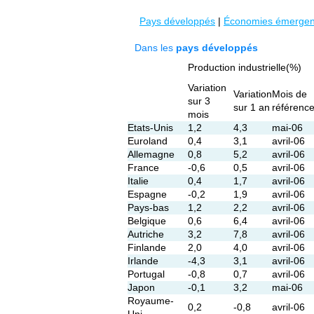
Pays développés
|
Économies émergen
Dans les
pays développés
Production industrielle(%)
Variation
Variation
Mois de
sur 3
sur 1 an
référenc
mois
Etats-Unis
1,2
4,3
mai-06
Euroland
0,4
3,1
avril-06
Allemagne
0,8
5,2
avril-06
France
-0,6
0,5
avril-06
Italie
0,4
1,7
avril-06
Espagne
-0,2
1,9
avril-06
Pays-bas
1,2
2,2
avril-06
Belgique
0,6
6,4
avril-06
Autriche
3,2
7,8
avril-06
Finlande
2,0
4,0
avril-06
Irlande
-4,3
3,1
avril-06
Portugal
-0,8
0,7
avril-06
Japon
-0,1
3,2
mai-06
Royaume-
0,2
-0,8
avril-06