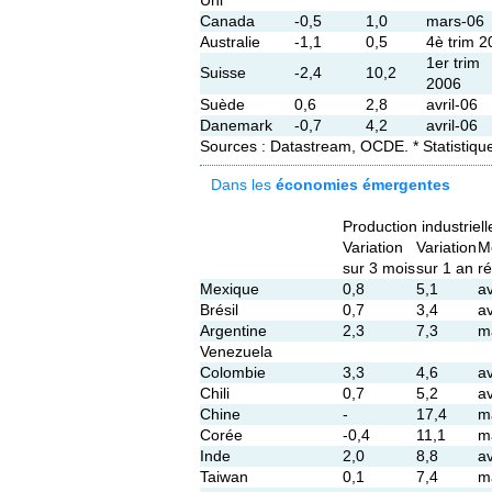
Uni
Canada
-0,5
1,0
mars-06
Australie
-1,1
0,5
4è trim 2
1er trim
Suisse
-2,4
10,2
2006
Suède
0,6
2,8
avril-06
Danemark
-0,7
4,2
avril-06
Sources : Datastream, OCDE. * Statistiqu
Dans les
économies émergentes
Production industriel
Variation
Variation
M
sur 3 mois
sur 1 an
r
Mexique
0,8
5,1
av
Brésil
0,7
3,4
av
Argentine
2,3
7,3
m
Venezuela
Colombie
3,3
4,6
av
Chili
0,7
5,2
av
Chine
-
17,4
m
Corée
-0,4
11,1
m
Inde
2,0
8,8
av
Taiwan
0,1
7,4
m