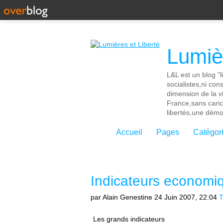
Lumièr
L&L est un blog "l
socialistes,ni con
dimension de la vi
France,sans cari
libertés,une démoc
Accueil
Pages
Catégor
Indicateurs economi
par Alain Genestine
24 Juin 2007, 22:04
T
Les grands indicateurs