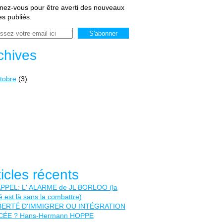
ez-vous pour être averti des nouveaux
les publiés.
chives
tobre
(3)
ticles récents