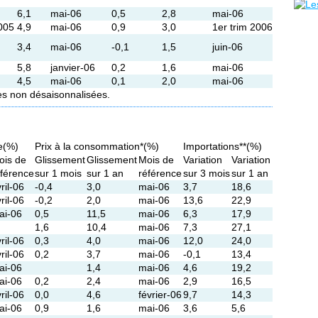
6,1
mai-06
0,5
2,8
mai-06
005
4,9
mai-06
0,9
3,0
1er trim 2006
3,4
mai-06
-0,1
1,5
juin-06
5,8
janvier-06
0,2
1,6
mai-06
4,5
mai-06
0,1
2,0
mai-06
es non désaisonnalisées.
le(%)
Prix à la consommation*(%)
Importations**(%)
ois de
Glissement
Glissement
Mois de
Variation
Variation
éférence
sur 1 mois
sur 1 an
référence
sur 3 mois
sur 1 an
ril-06
-0,4
3,0
mai-06
3,7
18,6
ril-06
-0,2
2,0
mai-06
13,6
22,9
ai-06
0,5
11,5
mai-06
6,3
17,9
1,6
10,4
mai-06
7,3
27,1
ril-06
0,3
4,0
mai-06
12,0
24,0
ril-06
0,2
3,7
mai-06
-0,1
13,4
ai-06
1,4
mai-06
4,6
19,2
ai-06
0,2
2,4
mai-06
2,9
16,5
ril-06
0,0
4,6
février-06
9,7
14,3
ai-06
0,9
1,6
mai-06
3,6
5,6