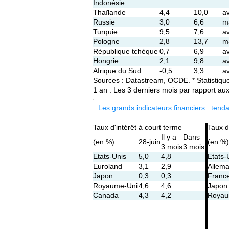
Indonésie
Thaïlande
4,4
10,0
av
Russie
3,0
6,6
m
Turquie
9,5
7,6
av
Pologne
2,8
13,7
m
République tchèque
0,7
6,9
av
Hongrie
2,1
9,8
av
Afrique du Sud
-0,5
3,3
av
Sources : Datastream, OCDE. * Statistique
1 an : Les 3 derniers mois par rapport a
Les grands indicateurs financiers : tend
Taux d'intérêt à court terme
Taux d
Il y a
Dans
(en %)
28-juin
(en %)
3 mois
3 mois
Etats-Unis
5,0
4,8
Etats-
Euroland
3,1
2,9
Allem
Japon
0,3
0,3
Franc
Royaume-Uni
4,6
4,6
Japon
Canada
4,3
4,2
Royau