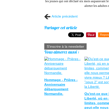
les jeunes qui ont déclaré six mois auparavant leu
alerter les adultes 
Article précédent
Partager cet article
Repos
S'inscrire à la newsletter
Vous aimerez aussi :
Hommage - Prières -
Anniversaire
débarquement
Normandie.
Qu'est-ce que 
Liberté, où en 
limites, comm
peut-elle nous