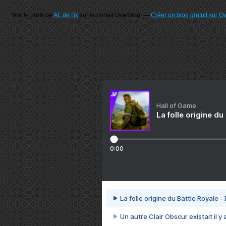
Voir le profil de
AL de Bx
sur le portail Overblog
Créer un blog gratuit sur O
Hall of Game
La folle origine du
0:00
La folle origine du Battle Royale -
Un autre Clair Obscur existait il y