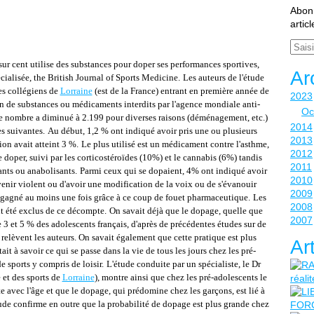
Abonn
artic
Email
sur cent utilise des substances pour doper ses performances sportives,
Ar
ialisée, the British Journal of Sports Medicine.
Les auteurs de l'étude
es collégiens de
Lorraine
(est de la France) entrant en première année de
2023
ion de substances ou médicaments interdits par l'agence mondiale anti-
Oc
le nombre a diminué à 2.199 pour diverses raisons (déménagement, etc.)
2014
es suivantes.
Au début, 1,2 % ont indiqué avoir pris une ou plusieurs
2013
ion avait atteint 3 %.
Le plus utilisé est un médicament contre l'asthme,
2012
 doper, suivi par les corticostéroïdes (10%) et le cannabis (6%) tandis
2011
ants ou anabolisants.
Parmi ceux qui se dopaient, 4% ont indiqué avoir
2010
enir violent ou d'avoir une modification de la voix ou de s'évanouir
2009
 gagné au moins une fois grâce à ce coup de fouet pharmaceutique.
Les
2008
t été exclus de ce décompte.
On savait déjà que le dopage, quelle que
2007
e 3 et 5 % des adolescents français, d'après de précédentes études sur de
 relèvent les auteurs. On savait également que cette pratique est plus
Ar
ait à savoir ce qui se passe dans la vie de tous les jours chez les pré-
 sports y compris de loisir.
L'étude conduite par un spécialiste, le Dr
 et des sports de
Lorraine
), montre ainsi que chez les pré-adolescents le
avec l'âge et que le dopage, qui prédomine chez les garçons, est lié à
ude confirme en outre que la probabilité de dopage est plus grande chez