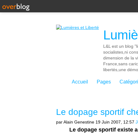
Lumièr
L&L est un blog "l
socialistes,ni con
dimension de la vi
France,sans cari
libertés,une démoc
Accueil
Pages
Catégor
Le dopage sportif che
par Alain Genestine
19 Juin 2007, 12:57
J
Le dopage sportif existe 