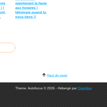
ivre
maintenant la faute
! !
aux horaires !
rti,
Idéologie quand tu
.
nous tiens !!
Haut de page
Theme: Autofocus © 2026 - Hébergé par
Overblog