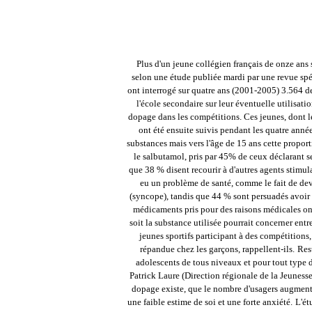
Plus d'un jeune collégien français de onze ans 
selon une étude publiée mardi par une revue spéc
ont interrogé sur quatre ans (2001-2005) 3.564 d
l'école secondaire sur leur éventuelle utilisat
dopage dans les compétitions. Ces jeunes, dont 
ont été ensuite suivis pendant les quatre anné
substances mais vers l'âge de 15 ans cette proport
le salbutamol, pris par 45% de ceux déclarant se
que 38 % disent recourir à d'autres agents stimul
eu un problème de santé, comme le fait de dev
(syncope), tandis que 44 % sont persuadés avoir
médicaments pris pour des raisons médicales on
soit la substance utilisée pourrait concerner entr
jeunes sportifs participant à des compétitions,
répandue chez les garçons, rappellent-ils.
Rest
adolescents de tous niveaux et pour tout type de
Patrick Laure (Direction régionale de la Jeunesse
dopage existe, que le nombre d'usagers augmente 
une faible estime de soi et une forte anxiété.
L'ét