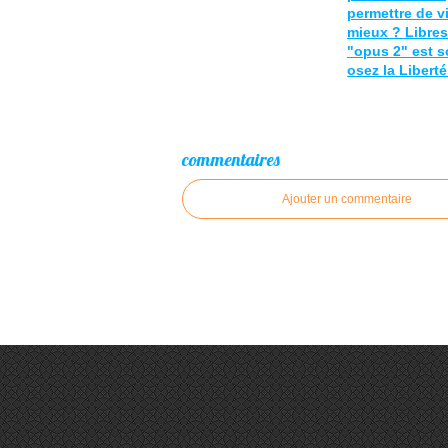
permettre de v
mieux ? Libres 
"opus 2" est so
osez la Liberté
commentaires
Ajouter un commentaire