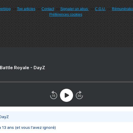
verblog
Top articles
Contact
Signaler un abus
C.G.U.
Rémunération
Préférences cookies
 Battle Royale - DayZ
 DayZ
 a 13 ans (et vous l'avez ignoré)