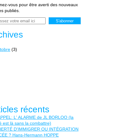
ez-vous pour être averti des nouveaux
les publiés.
chives
tobre
(3)
ticles récents