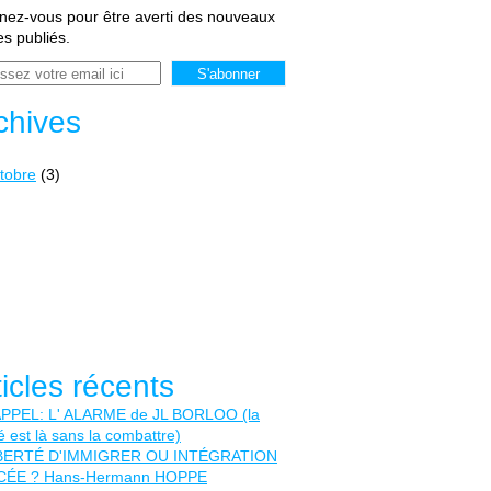
ez-vous pour être averti des nouveaux
les publiés.
chives
tobre
(3)
ticles récents