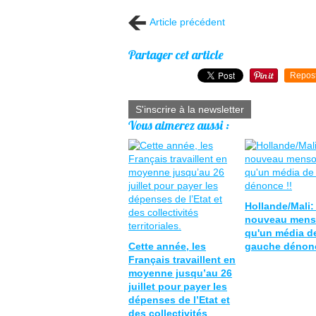
Article précédent
Partager cet article
Repos
S'inscrire à la newsletter
Vous aimerez aussi :
Hollande/Mali:
nouveau men
qu'un média d
Cette année, les
gauche dénonc
Français travaillent en
moyenne jusqu’au 26
juillet pour payer les
dépenses de l’Etat et
des collectivités