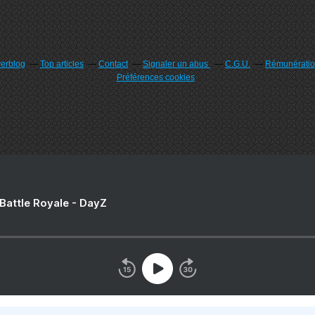
verblog
Top articles
Contact
Signaler un abus
C.G.U.
Rémunération
Préférences cookies
 Battle Royale - DayZ