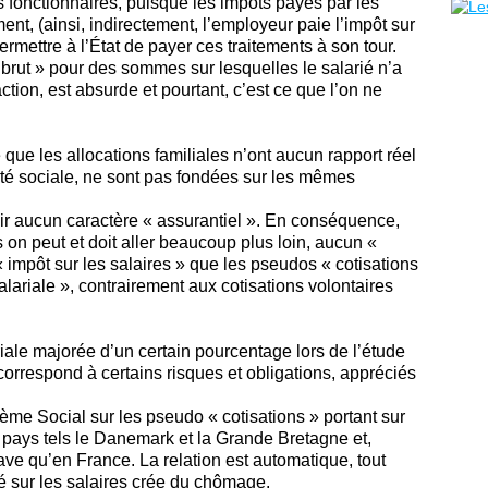
s fonctionnaires, puisque les impôts payés par les
nt, (ainsi, indirectement, l’employeur paie l’impôt sur
ermettre à l’État de payer ces traitements à son tour.
e brut » pour des sommes sur lesquelles le salarié n’a
ction, est absurde et pourtant, c’est ce que l’on ne
que les allocations familiales n’ont aucun rapport réel
ité sociale, ne sont pas fondées sur les mêmes
oir aucun caractère « assurantiel ». En conséquence,
 on peut et doit aller beaucoup plus loin, aucun «
« impôt sur les salaires » que les pseudos « cotisations
lariale », contrairement aux cotisations volontaires
riale majorée d’un certain pourcentage lors de l’étude
correspond à certains risques et obligations, appréciés
me Social sur les pseudo « cotisations » portant sur
s pays tels le Danemark et la Grande Bretagne et,
ve qu’en France. La relation est automatique, tout
é sur les salaires crée du chômage.