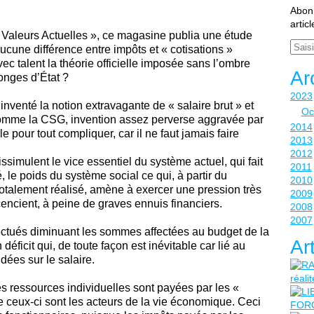
Abonn
artic
Valeurs Actuelles », ce magasine publia une étude
Email
ucune différence entre impôts et « cotisations »
vec talent la théorie officielle imposée sans l’ombre
Ar
onges d’État ?
2023
 inventé la notion extravagante de « salaire brut » et
Oc
omme la CSG, invention assez perverse aggravée par
2014
le pour tout compliquer, car il ne faut jamais faire
2013
2012
issimulent le vice essentiel du système actuel, qui fait
2011
é, le poids du système social ce qui, à partir du
2010
otalement réalisé, amène à exercer une pression très
2009
icencient, à peine de graves ennuis financiers.
2008
2007
ffectués diminuant les sommes affectées au budget de la
Ar
éficit qui, de toute façon est inévitable car lié au
dées sur le salaire.
s ressources individuelles sont payées par les «
 ceux-ci sont les acteurs de la vie économique. Ceci