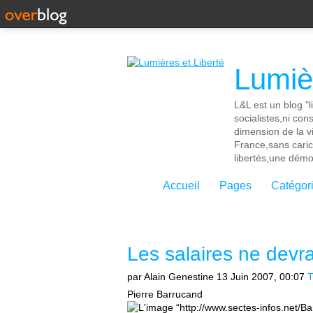
Lumièr
L&L est un blog "l
socialistes,ni con
dimension de la vi
France,sans cari
libertés,une démoc
Accueil
Pages
Catégor
Les salaires ne devra
par Alain Genestine
13 Juin 2007, 00:07
T
Pierre Barrucand