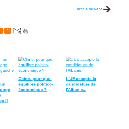
Article suivant
t
0
Chine: pour quel
L'UE accepte la
 un
équilibre politico-
candidature de
songe
économique ?
l'Albanie...
e
e !!