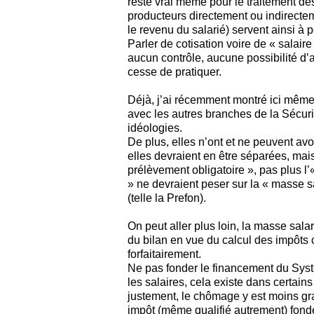
reste vrai même pour le traitement de
producteurs directement ou indirecteme
le revenu du salarié) servent ainsi à p
Parler de cotisation voire de « salair
aucun contrôle, aucune possibilité d’a
cesse de pratiquer.
Déjà, j’ai récemment montré ici même 
avec les autres branches de la Sécur
idéologies.
De plus, elles n’ont et ne peuvent av
elles devraient en être séparées, mais
prélèvement obligatoire », pas plus l’
» ne devraient peser sur la « masse sa
(telle la Prefon).
On peut aller plus loin, la masse sala
du bilan en vue du calcul des impôts 
forfaitairement.
Ne pas fonder le financement du Systè
les salaires, cela existe dans certain
justement, le chômage y est moins gra
impôt (même qualifié autrement) fond