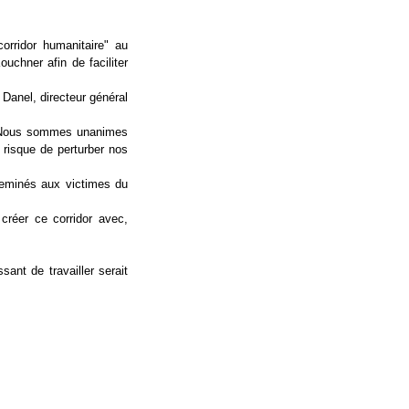
orridor humanitaire" au
uchner afin de faciliter
 Danel, directeur général
es. Nous sommes unanimes
 risque de perturber nos
heminés aux victimes du
 créer ce corridor avec,
sant de travailler serait