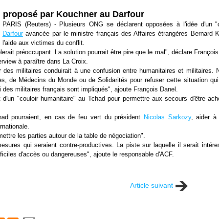
" proposé par Kouchner au Darfour
PARIS (Reuters) - Plusieurs ONG se déclarent opposées à l'idée d'un "c
Darfour
avancée par le ministre français des Affaires étrangères Bernard Ko
l'aide aux victimes du conflit.
erait préoccupant. La solution pourrait être pire que le mal", déclare François
rview à paraître dans La Croix.
 des militaires conduirait à une confusion entre humanitaires et militair
, de Médecins du Monde ou de Solidarités pour refuser cette situation qui
i des militaires français sont impliqués", ajoute François Danel.
t d'un "couloir humanitaire" au Tchad pour permettre aux secours d'être ac
had pourraient, en cas de feu vert du président
Nicolas Sarkozy
, aider à
rnationale.
ettre les parties autour de la table de négociation".
sures qui seraient contre-productives. La piste sur laquelle il serait intéres
fficiles d'accès ou dangereuses", ajoute le responsable d'ACF.
Article suivant