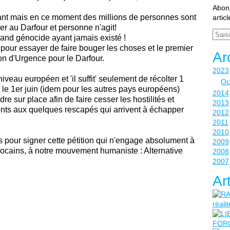
Abonn
ant mais en ce moment des millions de personnes sont
artic
rer au Darfour et personne n'agit!
Email
rand génocide ayant jamais existé !
pour essayer de faire bouger les choses et le premier
Ar
ion d'Urgence pour le Darfour.
2023
iveau européen et 'il suffit' seulement de récolter 1
Oc
 le 1er juin (idem pour les autres pays européens)
2014
e sur place afin de faire cesser les hostilités et
2013
nts aux quelques rescapés qui arrivent à échapper
2012
2011
2010
 pour signer cette pétition qui n'engage absolument à
2009
ocains, à notre mouvement humaniste : Alternative
2008
2007
Ar