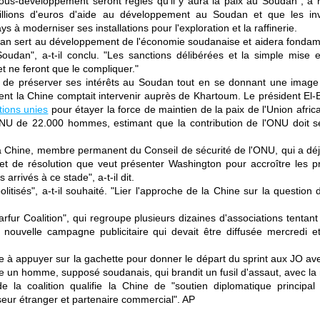
ous-développement seront réglés qu'il y aura la paix au Soudan", a r
millions d'euros d'aide au développement au Soudan et que les in
s à moderniser ses installations pour l'exploration et la raffinerie.
udan sert au développement de l'économie soudanaise et aidera fonda
 Soudan", a-t-il conclu. "Les sanctions délibérées et la simple mise
et ne feront que le compliquer."
r de préserver ses intérêts au Soudan tout en se donnant une imag
ent la Chine comptait intervenir auprès de Khartoum. Le président El-B
tions unies
pour étayer la force de maintien de la paix de l'Union africa
NU de 22.000 hommes, estimant que la contribution de l'ONU doit s
 la Chine, membre permanent du Conseil de sécurité de l'ONU, qui a déj
et de résolution que veut présenter Washington pour accroître les p
rrivés à ce stade", a-t-il dit.
litisés", a-t-il souhaité. "Lier l'approche de la Chine sur la question
rfur Coalition", qui regroupe plusieurs dizaines d'associations tentant d'
nouvelle campagne publicitaire qui devait être diffusée mercredi et
 à appuyer sur la gachette pour donner le départ du sprint aux JO av
e un homme, supposé soudanais, qui brandit un fusil d'assaut, avec l
la coalition qualifie la Chine de "soutien diplomatique principal
seur étranger et partenaire commercial". AP