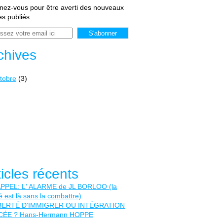
ez-vous pour être averti des nouveaux
les publiés.
chives
tobre
(3)
ticles récents