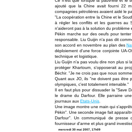
Ce n'est que lorsque la pauvreté et le s
ajouté que la Chine avait fourni 22 
compagnies pétrolières avaient aidé le pay
"La coopération entre la Chine et le So
à régler les conflits et les guerres au
n'aideront pas à la solution du problème 
Pékin marche sur des oeufs pour tente
responsable. Liu Guijin n'a pas dit comm
son accord en novembre au plan des
Na
déploiement d'une force conjointe UA-O
technique et logistique.
Liu Guijin n'a pas voulu dire non plus si
protéger Khartoum, s'opposerait au proj
Béchir. "Je ne crois pas que nous sommes a
Quant aux JO, ils "ne doivent pas être po
olympiques, c'est totalement intenable."
Il en faut plus pour dissuader la "Save Da
le drame du Darfour. Elle parraine une 
journaux aux
Etats-Unis
.
Une image montre une main qui s'apprête
Pékin". Une seconde image fait apparaîtr
Darfour". Un communiqué de presse de 
fournisseur d'arme et plus grand investis
mercredi 30 mai 2007, 17h09