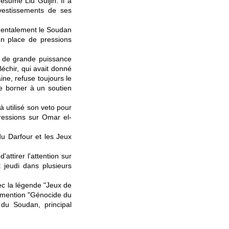
ésumé Liu Guijin. Il a
vestissements de ses
mentalement le Soudan
 en place de pressions
e de grande puissance
échir, qui avait donné
ine, refuse toujours le
e borner à un soutien
à utilisé son veto pour
ressions sur Omar el-
 du Darfour et les Jeux
attirer l'attention sur
 jeudi dans plusieurs
ec la légende "Jeux de
a mention "Génocide du
 du Soudan, principal