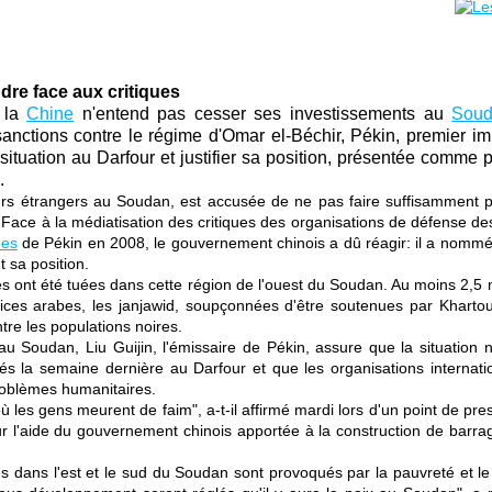
dre face aux critiques
, la
Chine
n'entend pas cesser ses investissements au
Sou
nctions contre le régime d'Omar el-Béchir, Pékin, premier i
 situation au Darfour et justifier sa position, présentée comme 
.
eurs étrangers au Soudan, est accusée de ne pas faire suffisamment 
. Face à la médiatisation des critiques des organisations de défense de
ues
de Pékin en 2008, le gouvernement chinois a dû réagir: il a nomm
 sa position.
ont été tuées dans cette région de l'ouest du Soudan. Au moins 2,5 mil
ilices arabes, les janjawid, soupçonnées d'être soutenues par Khart
ntre les populations noires.
 Soudan, Liu Guijin, l'émissaire de Pékin, assure que la situation 
tés la semaine dernière au Darfour et que les organisations internat
roblèmes humanitaires.
 les gens meurent de faim", a-t-il affirmé mardi lors d'un point de presse
ur l'aide du gouvernement chinois apportée à la construction de barrag
s dans l'est et le sud du Soudan sont provoqués par la pauvreté et 