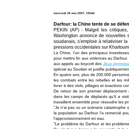
mercredi 30 mai 2007, 15h42
Darfour: la Chine tente de se défen
PEKIN (AP) - Malgré les critiques
Washington annonce de nouvelles sa
soudanais, s'emploie à relativiser la
pressions occidentales sur Khartoum
La Chine, l'un des principaux investiss
pour mettre fin aux violences au Darfour
aux appels au boycott des
Jeux olympiq
spécial au Soudan et justifie publiquement
En quatre ans, plus de 200.000 personnes 
les combats entre les rebelles et les m
livrer à des viols, pillages et exactions co
De retour de son premier déplacement au
dans les camps de déplacés qu'il a visi
travaillent ensemble pour résoudre les p
"Je n'ai pas vu un scénario catastrophe où
la population au Darfour l'a remercié po
l'approvisionnement en eau.
"Le problème du Darfour et les problème