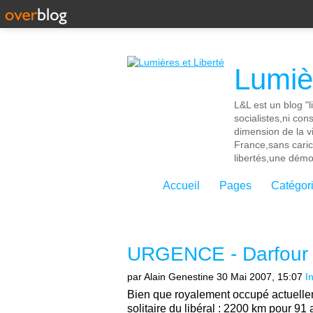
Lumièr
L&L est un blog "l
socialistes,ni con
dimension de la vi
France,sans cari
libertés,une démoc
Accueil
Pages
Catégor
URGENCE - Darfour (
par Alain Genestine
30 Mai 2007, 15:07
I
Bien que royalement occupé actuelle
solitaire du libéral : 2200 km pour 91 