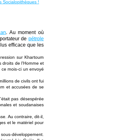
dan
. Au moment où
mportateur de
pétrole
plus efficace que les
pression sur Khartoum
s droits de l'Homme et
é ce mois-ci un envoyé
lions de civils ont fui
oum et accusées de se
n'était pas désespérée
ionales et soudanaises
. Au contraire, dit-il,
es et le matériel pour
le sous-développement.