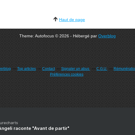
Haut de page
Theme: Autofocus © 2026 - Hébergé par
Overblog
verblog
Top articles
Contact
Signaler un abus
C.G.U.
Rémunération
Préférences cookies
Purecharts
ngeli raconte "Avant de partir"