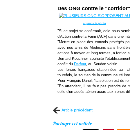
Des ONG contre le "corridor
agrandir la photo
"Si ce projet se confirmait, cela nous sembl
d'Action contre la Faim (ACF) dans une inte
"Mettre en place des convois protégés par
avec nos amis de Médecins sans frontières
actions à moyen et long termes, a fortiori s
Bernard Kouchner souhaite l'établissemen
conflit du
Darfour
, au Soudan voisin.
Les forces françaises stationnées au Tc
toutefois, le soutien de la communauté inte
Pour François Danel, "la solution est de rem
"En attendant, il ne faut pas prendre de me
celle d'un accès aérien accru aux zones di
Article précédent
Partager cet article