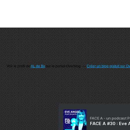
Voir le profil de
AL de Bx
sur le portail Overblog
Créer un blog gratuit sur O
FACE A - un podcast 
FACE A #30 : Eve A