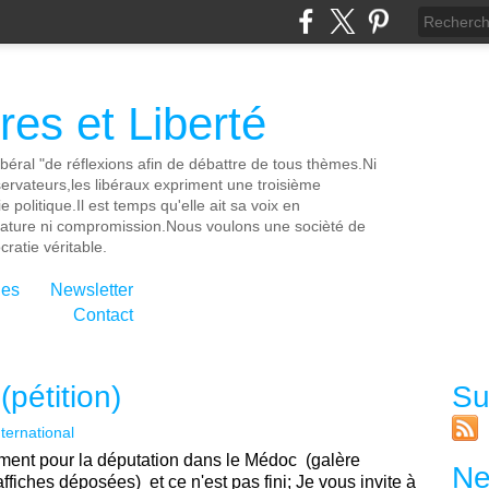
es et Liberté
ibéral "de réflexions afin de débattre de tous thèmes.Ni
servateurs,les libéraux expriment une troisième
e politique.Il est temps qu'elle ait sa voix en
cature ni compromission.Nous voulons une socièté de
ratie véritable.
ies
Newsletter
Contact
pétition)
Su
nternational
ment pour la députation dans le Médoc (galère
Ne
affiches déposées) et ce n'est pas fini; Je vous invite à