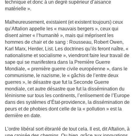
technique et donc à un degré supérieur d’aisance
matérielle ».
Malheureusement, existaient (et existent toujours) ceux
qu’Aftalion appelle les « mauvais bergers », ceux qui
disent aimer « l‘humanité », mais qui méprisent les
hommes de chair et de sang : Rousseau, Robert Owen,
Karl Marx, Herder, List. Les doctrines qu’ils feront naître, «
nationalisme et socialisme », viendront faire leur travail de
sape qui se manifestera dans la Première Guerre
Mondiale, « première guerre civile européenne », dans le
communisme, le nazisme, le « gâchis de l’entre deux
guerres », le désastre que fut la Seconde Guerre
mondiale, cet autre désastre que fut la dissémination du
léninisme sur tous les continents, l’enlisement de l’Europe
dans des systèmes d’État-providence, la dissémination de
peurs et de phobies dont celle de la « pollution » est la
dernière en date.
L’ordre libéral sort ébranlé de tout cela. Il est, dit Aftalion, à
une croisée des chemins. Ou bien, grâce aux innovations