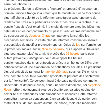
serré des chômeurs.
Le président élu, qui a défendu la "rupture" et proposé d'"inventer un
nouveau modèle français" au motif que le modèle actuel ne fonctionne
plus, affiche la volonté de le réformer sans tarder avec une série de
rendez-vous fixés aux partenaires sociaux dès l'été et la rentrée. "Le
peuple français s’est exprimé. Il a choisi de rompre avec les idées, les
habitudes et les comportements du passé", a-t-il estimé dimanche soir.
Le successeur de
Jacques Chirac
compte donc lancer dès les
prochaines semaines un vaste plan de réformes d'inspiration libérale
susceptibles de modifier profondément les règles du
jeu
sur l'emploi ou
la protection sociale. Ainsi,
Nicolas Sarkozy
, qui a appelé à "travailler
plus pour gagner plus" et a fait le procès des
35 heures
sans pour
autant prévoir leur abrogation, veut développer les heures
supplémentaires dans les entreprises grâce à un bonus de 25%, une
défiscalisation et une exonération de cotisations sociales. Le président
élu, qui prévoit de ramener le
taux de chômage
sous les 5% en cinq
ans, compte aussi faire plancher syndicats et patronat dès septembre
sur la "flexicurité". Ce concept, inspiré de pays nordiques comme le
Danemark, et défendue aussi, sous une forme différente, par
Ségolène
Royal
, offre théoriquement plus de sécurité aux salariés et plus de
flexibilité aux entreprises pour embaucher et licencier. Cette réforme
permettrait, selon sa conception, à un salarié licencié de garder son
statut et 90% de son salaire durant une année, mais elle modifierait