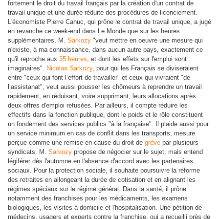
fortement le droit du travail français par la création d'un contrat de
travail unique et une durée réduite des procédures de licenciement.
L'économiste Pierre Cahuc, qui prône le contrat de travail unique, a jugé
en revanche ce week-end dans Le Monde que sur les heures
supplémentaires, M.
Sarkozy
"veut mettre en oeuvre une mesure qui
n'existe, à ma connaissance, dans aucun autre pays, exactement ce
qu'il reproche aux
35 heures
, et dont les effets sur l'emploi sont
imaginaires".
Nicolas Sarkozy
, pour qui les Français se diviseraient
entre "ceux qui font l’effort de travailler" et ceux qui vivraient "de
l’assistanat", veut aussi pousser les chômeurs à reprendre un travail
rapidement, en réduisant, voire supprimant, leurs allocations après
deux offres d'emploi refusées. Par ailleurs, il compte réduire les
effectifs dans la fonction publique, dont le poids et le rôle constituent
un fondement des services publics "à la française". Il plaide aussi pour
un service minimum en cas de conflit dans les transports, mesure
perçue comme une remise en cause du droit de
grève
par plusieurs
syndicats. M.
Sarkozy
propose de négocier sur le sujet, mais entend
légiférer dès l'automne en l'absence d'accord avec les partenaires
sociaux. Pour la protection sociale, il souhaite poursuivre la réforme
des retraites en allongeant la durée de cotisation et en alignant les
régimes spéciaux sur le régime général. Dans la santé, il prône
notamment des franchises pour les médicaments, les examens
biologiques, les visites à domicile et l'hospitalisation. Une pétition de
médecins, usagers et experts contre la franchise, qui a recueilli près de