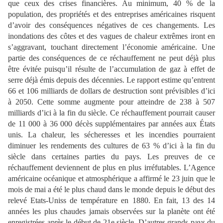
que ceux des crises financières. Au minimum, 40 % de la
population, des propriétés et des entreprises
américaines risquent
d’avoir des conséquences négatives de ces changements. Les
inondations des côtes et des vagues de chaleur extrêmes iront en
s’aggravant, touchant directement l’économie américaine. Une
partie des conséquences de ce
réchauffement ne peut déjà plus
être évitée puisqu’il résulte de l’accumulation de gaz à effet de
serre déjà émis depuis des décennies. Le rapport estime qu’entrent
66 et 106 milliards de dollars de destruction sont prévisibles d’ici
à 2050. Cette somme augmente pour atteindre de 238 à 507
milliards d’ici à
la fin du siècle. Ce réchauffement pourrait causer
de 11 000 à 36 000 décès supplémentaires par années aux États
unis. La chaleur, les sécheresses et les incendies pourraient
diminuer les rendements des
cultures de 63 % d’ici à la fin du
siècle dans certaines parties du pays. Les preuves de ce
réchauffement deviennent de plus en plus irréfutables. L’Agence
américaine
océanique et atmosphérique a affirmé le 23 juin que le
mois de mai a été le plus chaud dans le monde depuis le début des
relevé Etats-Uniss de température en 1880. En fait, 13 des 14
années les plus chaudes jamais observées sur la planète ont été
enregistrées après le début de
21e siècle. D’autres grands pays du