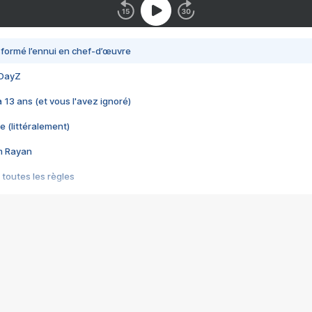
nsformé l’ennui en chef-d’œuvre
 DayZ
 a 13 ans (et vous l'avez ignoré)
e (littéralement)
im Rayan
 toutes les règles
s les jeux vidéo
us choquant de Rockstar ? - Le scandale BULLY
e plus moche de Steam
du RÊVE tourne au CAUCHEMAR
pendant 8 heures