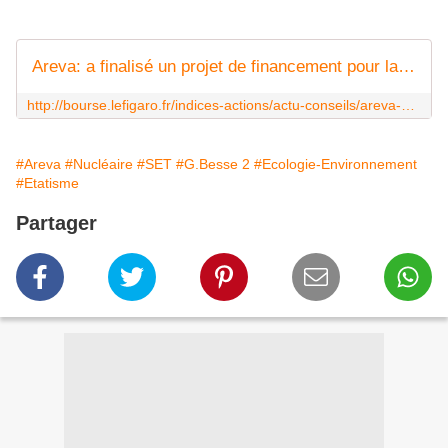
Areva: a finalisé un projet de financement pour la SET.
http://bourse.lefigaro.fr/indices-actions/actu-conseils/areva-a-finalise-un-projet-de-financement-pour-la-set-1307521
#Areva
#Nucléaire
#SET
#G.Besse 2
#Ecologie-Environnement
#Etatisme
Partager