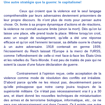
Une autre stratégie que la guerre: le capitalisme!
Ceux qui croient que la violence est le seul langage
compréhensible par leurs adversaires deviennent prisonniers de
leur propre discours. Ils n'ont plus de mots pour penser autre
chose. Or, livrée à sa propre dynamique d'actions et de réactions,
la violence ne connaît aucune limite (sinon la mort). Dès qu'on lui
laisse une place, elle prend toute la place. Même lorsqu'on croit,
avec un soupir de soulagement, qu'elle a été une réponse
efficace et qu'on voit l'ennemi terrassé, sa défaite ouvre le champ
à un autre adversaire. 1918 contenait en germe 1939,
l'écrasement du Reich laissait l'Europe à la merci de l'URSS,
comme l'effondrement de celle-ci met face-à-face les États-Unis
et les rebelles du Tiers-Monde. Il est peu de traités de paix qui ne
soient la cause d'une future déclaration de guerre.
Contrairement à l'opinion reçue, cette acceptation de la
violence comme mode de résolution des conflits est irréaliste.
D'abord parce qu'elle ne les résout pas, deuxièmement parce
qu'elle présuppose que notre camp jouira toujours de la
supériorité militaire. Ce n'était pas nécessairement vrai il y a 30
ans, et étant donné les nouvelles techniques de miniaturisation
des armes et de terrorisme biologique, informatique, etc., ce ne
sera pas nécessairement vrai dans l'avenir. Or il existe une autre