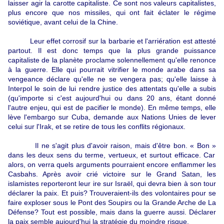
laisser agir la carotte capitaliste. Ce sont nos valeurs capitalistes,
plus encore que nos missiles, qui ont fait éclater le régime
soviétique, avant celui de la Chine.
Leur effet corrosif sur la barbarie et l'arriération est attesté
partout. Il est donc temps que la plus grande puissance
capitaliste de la planète proclame solennellement qu'elle renonce
à la guerre. Elle qui pourrait vitrifier le monde arabe dans sa
vengeance déclare qu'elle ne se vengera pas; qu'elle laisse à
Interpol le soin de lui rendre justice des attentats qu'elle a subis
(qu'importe si c'est aujourd'hui ou dans 20 ans, étant donné
l'autre enjeu, qui est de pacifier le monde). En même temps, elle
lève l'embargo sur Cuba, demande aux Nations Unies de lever
celui sur l'Irak, et se retire de tous les conflits régionaux.
Il ne s'agit plus d'avoir raison, mais d'être bon.
« Bon »
dans les deux sens du terme, vertueux, et surtout efficace. Car
alors, on verra quels arguments pourraient encore enflammer les
Casbahs. Après avoir crié victoire sur le Grand Satan, les
islamistes reporteront leur ire sur Israël, qui devra bien à son tour
déclarer la paix. Et puis? Trouveraient-ils des volontaires pour se
faire exploser sous le Pont des Soupirs ou la Grande Arche de La
Défense? Tout est possible, mais dans la guerre aussi. Déclarer
la paix semble aujourd'hui la stratégie du moindre risque.