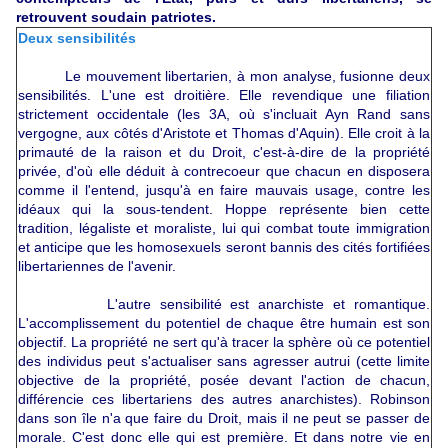
retrouvent soudain patriotes.
Deux sensibilités
Le mouvement libertarien, à mon analyse, fusionne deux
sensibilités. L'une est droitière. Elle revendique une filiation
strictement occidentale (les 3A, où s'incluait Ayn Rand sans
vergogne, aux côtés d'Aristote et Thomas d'Aquin). Elle croit à la
primauté de la raison et du Droit, c'est-à-dire de la propriété
privée, d'où elle déduit à contrecoeur que chacun en disposera
comme il l'entend, jusqu'à en faire mauvais usage, contre les
idéaux qui la sous-tendent. Hoppe représente bien cette
tradition, légaliste et moraliste, lui qui combat toute immigration
et anticipe que les homosexuels seront bannis des cités fortifiées
libertariennes de l'avenir.
L'autre sensibilité est anarchiste et romantique.
L'accomplissement du potentiel de chaque être humain est son
objectif. La propriété ne sert qu'à tracer la sphère où ce potentiel
des individus peut s'actualiser sans agresser autrui (cette limite
objective de la propriété, posée devant l'action de chacun,
différencie ces libertariens des autres anarchistes). Robinson
dans son île n'a que faire du Droit, mais il ne peut se passer de
morale. C'est donc elle qui est première. Et dans notre vie en