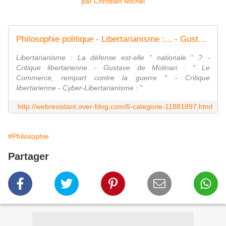
Philosophie politique - Libertarianisme :... - Gustave de Molinari... - ... - L'axiome de... - ÉTHIQUE... - La définition de la... - Tea Party Manifesto... - Hollywood au... - Les principes... - Les racines... - Sophismes et... - La Stratégie de la... - Corporatisme... - Le Léviathan dans... - Thomas Hobbes et... - Le blog de la Résistance sur Internet
Libertarianisme : La défense est-elle " nationale " ? -
Critique libertarienne - Gustave de Molinari : " Le
Commerce, rempart contre la guerre " - Critique
libertarienne - Cyber-Libertarianisme : "
http://webresistant.over-blog.com/6-categorie-11881897.html
#Philosophie
Partager