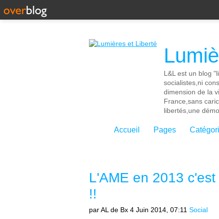
Lumièr
L&L est un blog "l
socialistes,ni con
dimension de la vi
France,sans cari
libertés,une démoc
Accueil
Pages
Catégor
L'AME en 2013 c'es
!!
par AL de Bx
4 Juin 2014, 07:11
Social