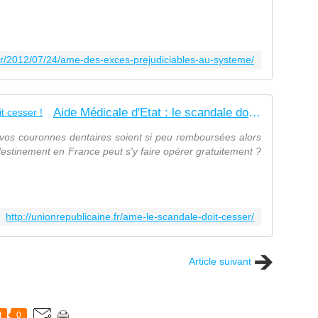
fr/2012/07/24/ame-des-exces-prejudiciables-au-systeme/
Aide Médicale d'Etat : le scandale doit cesser !
 vos couronnes dentaires soient si peu remboursées alors
destinement en France peut s'y faire opérer gratuitement ?
http://unionrepublicaine.fr/ame-le-scandale-doit-cesser/
Article suivant
t
0