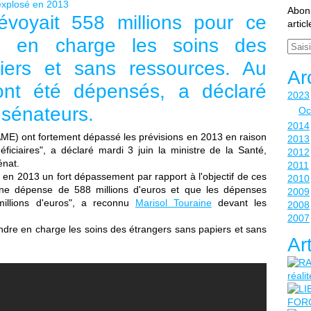
 explosé en 2013
Abonn
voyait 558 millions pour ce
artic
end en charge
les soins des
Email
iers et sans ressources. Au
Ar
 ont été dépensés, a déclaré
2023
x sénateurs.
Oc
2014
AME
) ont fortement dépassé les prévisions en 2013 en raison
2013
iciaires", a déclaré mardi 3 juin la ministre de la Santé,
2012
énat.
2011
 en 2013 un fort dépassement par rapport à l'objectif de ces
2010
ne dépense de 588 millions d'euros et que les dépenses
2009
millions d'euros", a reconnu
Marisol Touraine
devant les
2008
2007
endre en charge les soins des étrangers sans papiers et sans
Ar