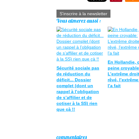
S'inscrire à la newsletter
Vous aimerez aussi :
En Hollandie, c
Sécurité sociale pas
peine croyable
de réduction du
L’extrême droi
déficit... Dossier
rêvé, l’extrêm
complet (dont un
l’a fait
rappel à l’obligation
de s’affilier et de
cotiser à la SS) rien
que çà !!
commentaires