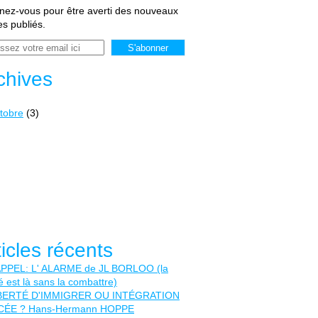
ez-vous pour être averti des nouveaux
les publiés.
chives
tobre
(3)
ticles récents