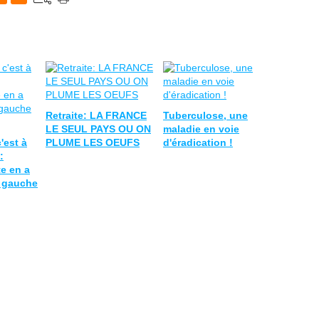
Retraite: LA FRANCE
Tuberculose, une
LE SEUL PAYS OU ON
maladie en voie
'est à
PLUME LES OEUFS
d'éradication !
:
te en a
e gauche