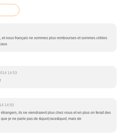
t, et nous français ne sommes plus rembourses et sommes cribles
caux.
2014 14:53
!
14 14:50
étrangers, ils ne viendraient plus chez nous et en plus on ferait des
er que je ne parle pas de &quot;race&quot; mais de