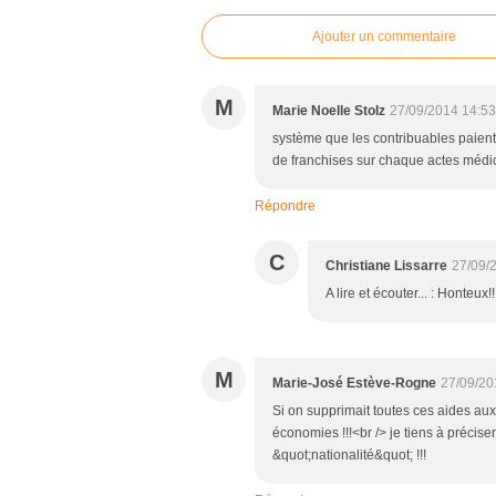
Ajouter un commentaire
M
Marie Noelle Stolz
27/09/2014 14:53
système que les contribuables paien
de franchises sur chaque actes médi
Répondre
C
Christiane Lissarre
27/09/
A lire et écouter... : Honteux!!
M
Marie-José Estève-Rogne
27/09/20
Si on supprimait toutes ces aides aux 
économies !!!<br /> je tiens à précis
&quot;nationalité&quot; !!!