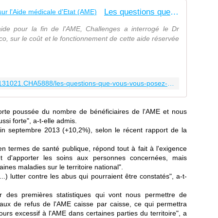
Les questions que vous vous posez sur l'Aide médicale d'Etat (AME)
ide pour la fin de l'AME, Challenges a interrogé le Dr
co, sur le coût et le fonctionnement de cette aide réservée
http://www.challenges.fr/economie/20131021.CHA5888/les-questions-que-vous-vous-posez-sur-l-aide-medicale-d-etat-ame.html
forte poussée du nombre de bénéficiaires de l'
AME
et nous
si forte", a-t-elle admis.
in septembre 2013 (+10,2%), selon le récent rapport de la
 en termes de santé publique, répond tout à fait à l'exigence
 d'apporter les soins aux personnes concernées, mais
nes maladies sur le territoire national".
) lutter contre les abus qui pourraient être constatés", a-t-
r des premières statistiques qui vont nous permettre de
aux de refus de l'
AME
caisse par caisse, ce qui permettra
ours excessif à l'
AME
dans certaines parties du territoire", a