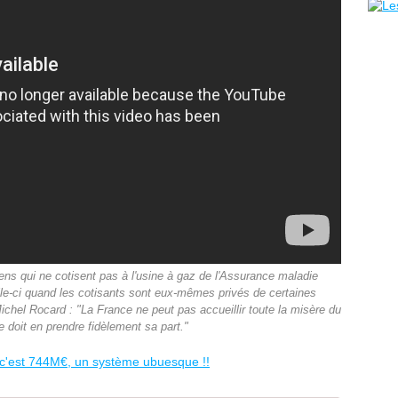
s qui ne cotisent pas à l'usine à gaz de l'Assurance maladie
le-ci quand les cotisants sont eux-mêmes privés de certaines
chel Rocard : "La France ne peut pas accueillir toute la misère du
 doit en prendre fidèlement sa part."