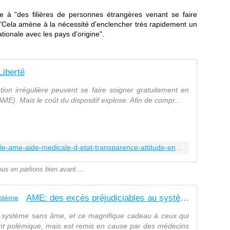
ce à "des filières de personnes étrangères venant se faire
 "Cela
amè
ne à la nécessité d'enclencher très rapidement un
tionale avec les pays d'origine".
Liberté
tion irrégulière peuvent se faire soigner gratuitement en
ME). Mais le coût du dispositif explose. Afin de compr...
http://www.lumieres-et-liberte.org/article-ame-aide-medicale-d-etat-transparence-attitude-entre-humanisme-et-assistanat-58588321.html
us en parlions bien avant....
AME: des excès préjudiciables au système
système sans âme, et ce magnifique cadeau à ceux qui
ment polémique, mais est remis en cause par des médecins