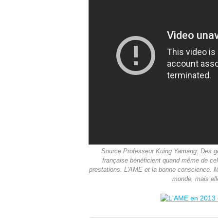
Source Professeur Kuing Yamang: Des gen
française bénéficient quand même de cel
prestations. L'AME et la bonne conscience. Mi
monde, mais elle