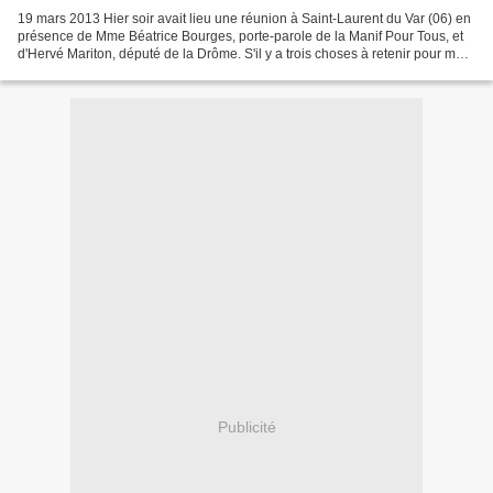
19 mars 2013 Hier soir avait lieu une réunion à Saint-Laurent du Var (06) en
présence de Mme Béatrice Bourges, porte-parole de la Manif Pour Tous, et
d'Hervé Mariton, député de la Drôme. S'il y a trois choses à retenir pour moi,
parmi tout ce qu'ont dit...
Publicité