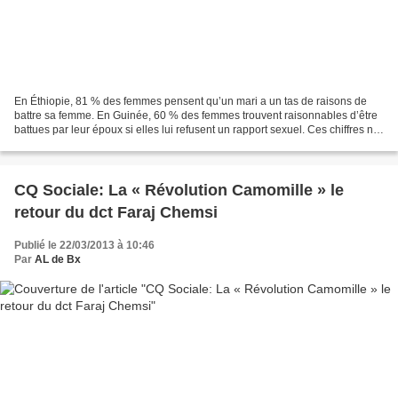
En Éthiopie, 81 % des femmes pensent qu’un mari a un tas de raisons de
battre sa femme. En Guinée, 60 % des femmes trouvent raisonnables d’être
battues par leur époux si elles lui refusent un rapport sexuel. Ces chiffres ne
sont ni anodins ni nouveaux...
CQ Sociale: La « Révolution Camomille » le
retour du dct Faraj Chemsi
Publié le 22/03/2013 à 10:46
Par
AL de Bx