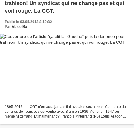
trahison! Un syndicat qui ne change pas et qui
voit rouge: La CGT.
Publié le 03/05/2013 à 10:32
Par
AL de Bx
1895-2013. La CGT n’en aura jamais fini avec les socialistes. Cela date du
congrès de Tours et s’est vérifié avec Blum en 1936, Auriol en 1947 ou
même Mitterrand. Et maintenant ? François Mitterrand (PS) Louis Aragon
(PC) Georges Marchais (PC) En arrière...