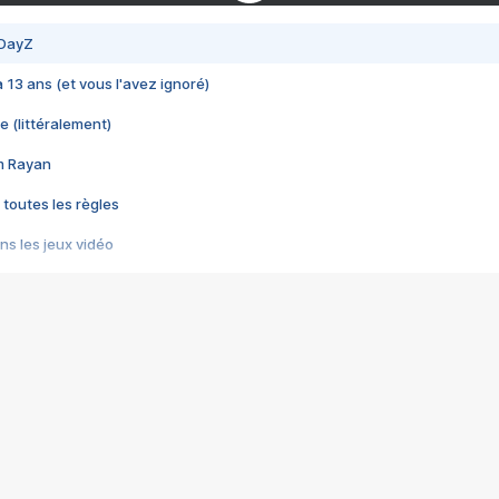
 DayZ
 a 13 ans (et vous l'avez ignoré)
e (littéralement)
im Rayan
 toutes les règles
s les jeux vidéo
us choquant de Rockstar ? - Le scandale BULLY
e plus moche de Steam
du RÊVE tourne au CAUCHEMAR
pendant 8 heures
it… à tort
umiliés par un jeu vidéo