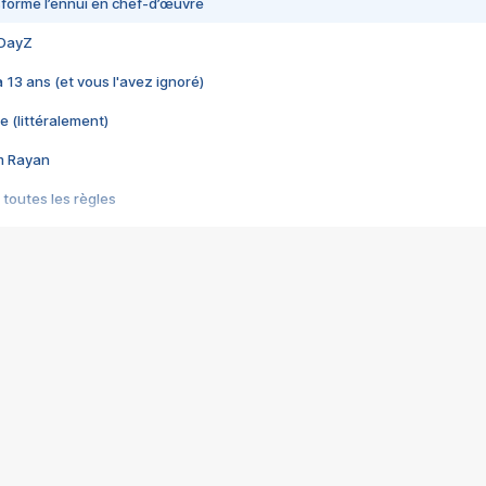
nsformé l’ennui en chef-d’œuvre
 DayZ
 a 13 ans (et vous l'avez ignoré)
e (littéralement)
im Rayan
 toutes les règles
s les jeux vidéo
us choquant de Rockstar ? - Le scandale BULLY
e plus moche de Steam
du RÊVE tourne au CAUCHEMAR
pendant 8 heures
it… à tort
umiliés par un jeu vidéo