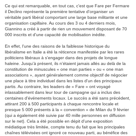
Ce qui est remarquable, en tout cas, c'est que Fare per Fermare
il Declino représente la première tentative d'organiser un
véritable parti libéral comportant une large base militante et une
organisation capillaire. Au cours des 3 ou 4 derniers mois,
Giannino a créé à partir de rien un mouvement disposant de 70
000 inscrits et d'une capacité de mobilisation inédite.
En effet, l'une des raisons de la faiblesse historique du
libéralisme en Italie a été la réticence manifestée par les rares
politiciens libéraux à s'engager dans des projets de longue
haleine. Jusqu'à présent, ils n'étaient jamais allés au delà de la
constitution de minuscules « one man parties » ou « one man
associations », ayant généralement comme objectif de négocier
une place à titre individuel dans les listes d'un des principaux
partis. Au contraire, les leaders de « Fare » ont voyagé
inlassablement dans leur tour de campagne qui a inclus des
centaines d'événements locaux. Le succès a été sans précédent,
attirant 200 à 500 participants à chaque rencontre locale et
presque 5 000 présents à la « convention » de Milan du 9 février
(qui a également été suivie par 40 mille personnes en diffusion
sur le net). Cela a été possible en dépit d'une exposition
médiatique très limitée, compte tenu du fait que les principales
chaînes télévisées ont ignoré ce nouveau parti, au bénéfice des