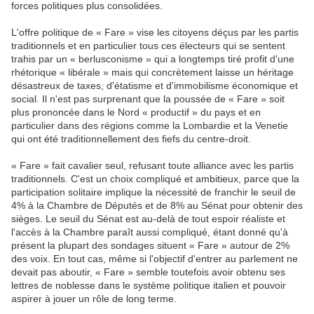
forces politiques plus consolidées.
L'offre politique de « Fare » vise les citoyens déçus par les partis
traditionnels et en particulier tous ces électeurs qui se sentent
trahis par un « berlusconisme » qui a longtemps tiré profit d'une
rhétorique « libérale » mais qui concrètement laisse un héritage
désastreux de taxes, d'étatisme et d'immobilisme économique et
social. Il n'est pas surprenant que la poussée de « Fare » soit
plus prononcée dans le Nord « productif » du pays et en
particulier dans des régions comme la Lombardie et la Venetie
qui ont été traditionnellement des fiefs du centre-droit.
« Fare » fait cavalier seul, refusant toute alliance avec les partis
traditionnels. C'est un choix compliqué et ambitieux, parce que la
participation solitaire implique la nécessité de franchir le seuil de
4% à la Chambre de Députés et de 8% au Sénat pour obtenir des
sièges. Le seuil du Sénat est au-delà de tout espoir réaliste et
l'accès à la Chambre paraît aussi compliqué, étant donné qu'à
présent la plupart des sondages situent « Fare » autour de 2%
des voix. En tout cas, même si l'objectif d'entrer au parlement ne
devait pas aboutir, « Fare » semble toutefois avoir obtenu ses
lettres de noblesse dans le système politique italien et pouvoir
aspirer à jouer un rôle de long terme.