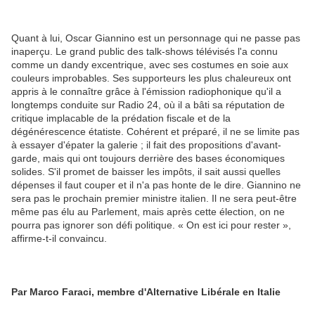
Quant à lui, Oscar Giannino est un personnage qui ne passe pas
inaperçu. Le grand public des talk-shows télévisés l'a connu
comme un dandy excentrique, avec ses costumes en soie aux
couleurs improbables. Ses supporteurs les plus chaleureux ont
appris à le connaître grâce à l'émission radiophonique qu'il a
longtemps conduite sur Radio 24, où il a bâti sa réputation de
critique implacable de la prédation fiscale et de la
dégénérescence étatiste. Cohérent et préparé, il ne se limite pas
à essayer d'épater la galerie ; il fait des propositions d'avant-
garde, mais qui ont toujours derrière des bases économiques
solides. S'il promet de baisser les impôts, il sait aussi quelles
dépenses il faut couper et il n'a pas honte de le dire. Giannino ne
sera pas le prochain premier ministre italien. Il ne sera peut-être
même pas élu au Parlement, mais après cette élection, on ne
pourra pas ignorer son défi politique. « On est ici pour rester »,
affirme-t-il convaincu.
Par Marco Faraci, membre d'Alternative Libérale en Italie