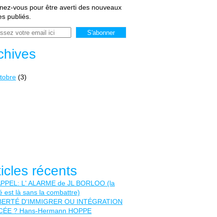
ez-vous pour être averti des nouveaux
les publiés.
chives
tobre
(3)
ticles récents