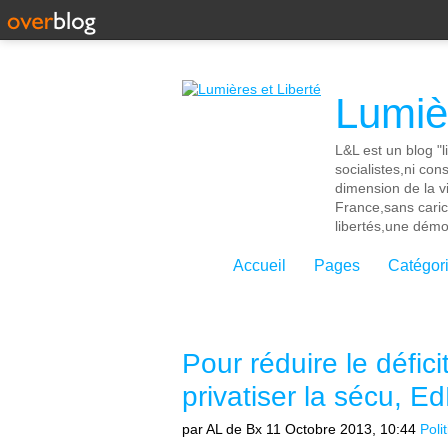
Lumièr
L&L est un blog "l
socialistes,ni con
dimension de la vi
France,sans cari
libertés,une démoc
Accueil
Pages
Catégor
Pour réduire le défici
privatiser la sécu, Ed
par AL de Bx
11 Octobre 2013, 10:44
Poli