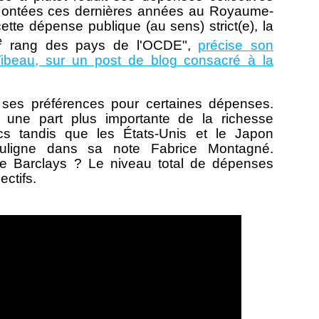
emontées ces dernières années au Royaume-
ette dépense publique (au sens) strict(e), la
e
rang des pays de l'OCDE",
précise son
Tibeau, sur un post de blog consacré à la
es préférences pour certaines dépenses.
e une part plus importante de la richesse
ics tandis que les États-Unis et le Japon
souligne dans sa note Fabrice Montagné.
de Barclays ? Le niveau total de dépenses
ctifs.