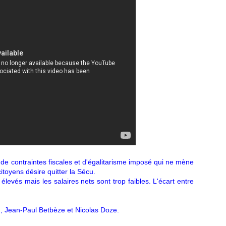
 de contraintes fiscales et d'égalitarisme imposé qui ne mène
toyens désire quitter la Sécu.
élevés mais les salaires nets sont trop faibles. L'écart entre
d, Jean-Paul Betbèze et Nicolas Doze.