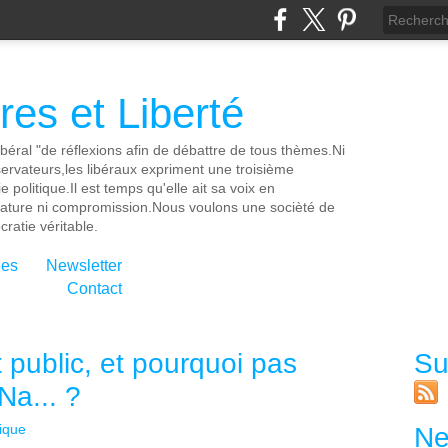
es et Liberté
ibéral "de réflexions afin de débattre de tous thèmes.Ni
servateurs,les libéraux expriment une troisième
e politique.Il est temps qu'elle ait sa voix en
cature ni compromission.Nous voulons une socièté de
ratie véritable.
ies
Newsletter
Contact
t public, et pourquoi pas
Su
Na... ?
tique
Ne