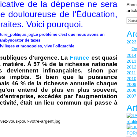
icative de la dépense ne sera
Abonn
artic
e douloureuse de l'Éducation,
Email
raites. Voici pourquoi.
Ar
Le problème c'est que nous avons un
ambynorator de taxes
2023
vilèges et monopoles, vive l'oligarchie
Oc
2014
s publiques d'urgence. La
France
est quasi
2013
atière. À 57 % de la richesse nationale
2012
s deviennent infinançables, sinon par
2011
des impôts. Si bien que la puissance
2010
ais 46 % de la richesse annuelle chaque
2009
 qu'on entend de plus en plus souvent,
2008
'entreprise, excédés par l'augmentation
2007
ctivité, était un lieu commun qui passe à
Ar