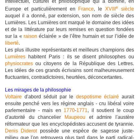
intellectuel, culturel et philosophique qui a dominé, en
e
Europe et particulièrement en
France
, le
XVIII
siècle
auquel il a donné, par extension, son nom de siècle des
Lumières. Les Lumières ont marqué le domaine des idées
et de la littérature par leurs remises en question fondées
sur la «
raison
éclairée » de l’être humain et sur l’idée de
liberté
.
Les plus illustre représentants et meilleurs champions des
Lumières
habitent Paris : ils se disent philosophes ou
physiocrates
ou citoyens de la République des Lettres.
Les idées de ces grands écrivains sont malheureusement
fluctuantes, contradictoires, heurtées, déconcertantes.
Les mirages de la philosophie
Voltaire
d'abord séduit par le
despotisme éclairé
aurait
ensuite penché vers les régime anglais - cru libéral voire
parlementaire - mais en
1770
-
1771
, il soutient le coup
d'autorité du chancelier
Maupeou
et admire l'austère
réformateur que les encyclopédistes accusent de tyrannie.
Denis Diderot
possède une espèce de sagesse juste-
milieu que l'on retrouvera plus tard dans le parti radical-