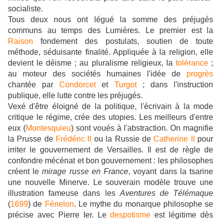
socialiste.
Tous deux nous ont légué la somme des préjugés
communs au temps des Lumières. Le premier est la
Raison
fondement des postulats, soutien de toute
méthode, séduisante finalité. Appliquée à la religion, elle
devient le déisme ; au pluralisme religieux, la
tolérance
;
au moteur des sociétés humaines l'idée de
progrès
chantée par
Condorcet
et
Turgot
; dans l'instruction
publique, elle lutte contre les préjugés.
Vexé d'être éloigné de la politique, l'écrivain à la mode
critique le régime, crée des utopies. Les meilleurs d'entre
eux (
Montesquieu
) sont voués à l'abstraction. On magnifie
la Prusse de
Frédéric II
ou la Russie de
Catherine II
pour
irriter le gouvernement de Versailles. Il est de règle de
confondre mécénat et bon gouvernement : les philosophes
créent le
mirage russe en France
, voyant dans la tsarine
une nouvelle Minerve. Le souverain modèle trouve une
illustration fameuse dans les
Aventures de Télémaque
(
1699
) de
Fénelon
. Le mythe du monarque philosophe se
précise avec Pierre Ier. Le
despotisme
est légitime dès