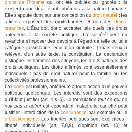
droits de l'homme
qui ont été oubliés ou ignorés : ils
existent donc déjà, étant inhérents à la nature humaine.
Elle s'appuie donc sur une conception du
droit naturel
: les
articles exposent des droits-libertés et non des
droits-
créances
. L'État doit donc accepter tels quels ces droits
antérieurs à la société politique. La société peut en
revanche s'imposer des devoirs à l'égard de telle ou telle
catégorie (assistance, éducation gratuite…) mais ceux-ci
relèvent d'un autre texte, la constitution. La déclaration
distingue les hommes des citoyens, les droits naturels des
droits politiques. Les droits affirmés sont essentiellement
individuels : pas de droit naturel pour la famille ou les
collectivités professionnelles.
La
liberté
est initiale, antérieure à toute action d'un pouvoir
politique quelconque. Les interdits sont des exceptions
qu'il faut justifier (art. 4 & 5). La formulation
tout ce qui ne
nuit pas à autrui
est cependant maladroite car elle peut
justifier l'interdiction de la
concurrence
par exemple ou le
protectionnisme
. Les libertés publiques sont explicitées :
liberté individuelle (art. 7,8,9), d'opinion (art. 10) et
d'expression (art. 11).