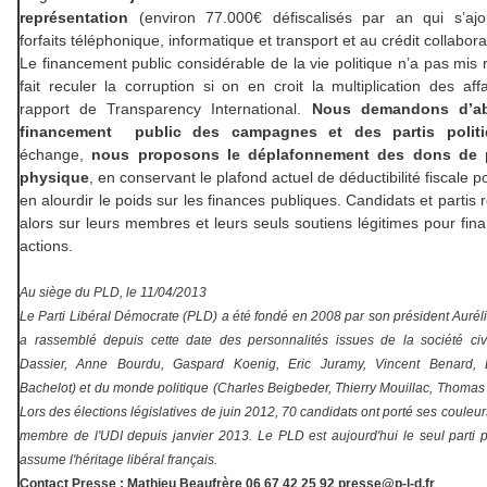
représentation
(environ 77.000€ défiscalisés par an qui s’ajo
forfaits téléphonique, informatique et transport et au crédit collabora
Le financement public considérable de la vie politique n’a pas mis 
fait reculer la corruption si on en croit la multiplication des affa
rapport de Transparency International.
Nous demandons d’abo
financement public des campagnes et des partis politi
échange,
nous proposons le déplafonnement des dons de 
physique
, en conservant le plafond actuel de déductibilité fiscale 
en alourdir le poids sur les finances publiques. Candidats et partis
alors sur leurs membres et leurs seuls soutiens légitimes pour fina
actions.
Au siège du PLD, le 11/04/2013
Le Parti Libéral Démocrate (PLD) a été fondé en 2008 par son président Auréli
a
rassemblé
depuis cette date des personnalités issues de la société civ
Dassier, Anne Bourdu, Gaspard Koenig, Eric Juramy, Vincent Benard, L
Bachelot) et du monde politique (Charles Beigbeder, Thierry Mouillac, Thomas
Lors des élections législatives de juin 2012, 70 candidats ont porté ses couleur
membre de l'UDI depuis janvier 2013.
Le PLD est aujourd'hui le seul parti p
assume l'héritage libéral français.
Contact Presse : Mathieu Beaufrère 06 67 42 25 92 presse@p-l-d.fr