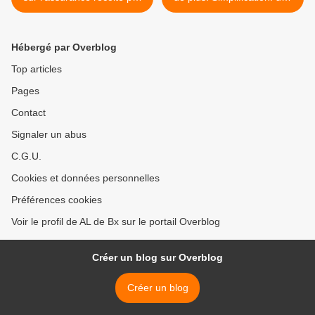
la Cour des Comptes.
belle usine à gaz onéreuse
que l’Etat s’apprête à
mettre en place >
Hébergé par Overblog
Top articles
Pages
Contact
Signaler un abus
C.G.U.
Cookies et données personnelles
Préférences cookies
Voir le profil de AL de Bx sur le portail Overblog
Créer un blog sur Overblog
Créer un blog