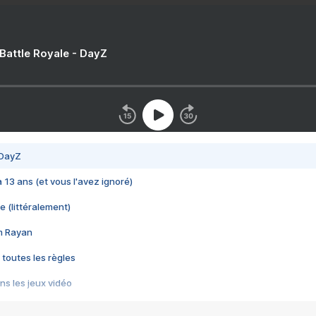
 Battle Royale - DayZ
 DayZ
 a 13 ans (et vous l'avez ignoré)
e (littéralement)
im Rayan
 toutes les règles
s les jeux vidéo
us choquant de Rockstar ? - Le scandale BULLY