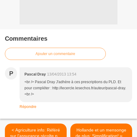
Commentaires
Ajouter un commentaire
P
Pascal Dray
13/04/2013 13:54
<br /> Pascal Dray J'adhère à ces prescriptions du PLD. Et
pour compléter : http://lecercle.lesechos.fr/auteur/pascal-dray.
<br />
Répondre
< Agriculture info: Référé
Hollande et un mensonge
sur l’assurance récolte par
de plus: Simplification! une