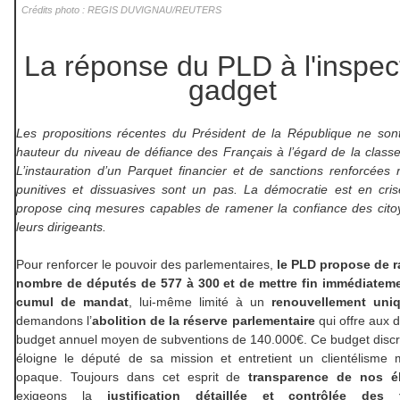
Crédits photo : REGIS DUVIGNAU/REUTERS
La réponse du PLD à l'inspec
gadget
Les propositions récentes du Président de la République ne son
hauteur du niveau de défiance des Français à l’égard de la classe 
L’instauration d’un Parquet financier et de sanctions renforcées 
punitives et dissuasives sont un pas. La démocratie est en cri
propose cinq mesures capables de ramener la confiance des cit
leurs dirigeants.
Pour renforcer le pouvoir des parlementaires,
le PLD propose de
r
nombre de députés de 577 à 300 et de mettre fin immédiateme
cumul de mandat
, lui-même limité à un
renouvellement uni
demandons l’
abolition de la réserve parlementaire
qui offre aux 
budget annuel moyen de subventions de 140.000€. Ce budget discr
éloigne le député de sa mission et entretient un clientélisme 
opaque. Toujours dans cet esprit de
transparence de nos é
exigeons la
justification détaillée et contrôlée des 