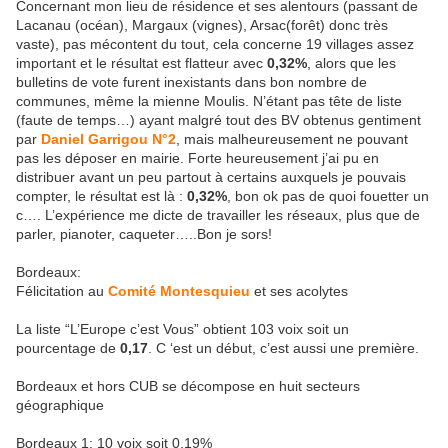
Concernant mon lieu de résidence et ses alentours (passant de
Lacanau (océan), Margaux (vignes), Arsac(forêt) donc très
vaste), pas mécontent du tout, cela concerne 19 villages assez
important et le résultat est flatteur avec
0,32%
, alors que les
bulletins de vote furent inexistants dans bon nombre de
communes, même la mienne Moulis. N’étant pas tête de liste
(faute de temps…) ayant malgré tout des BV obtenus gentiment
par
Daniel Garrigou N°2
, mais malheureusement ne pouvant
pas les déposer en mairie. Forte heureusement j’ai pu en
distribuer avant un peu partout à certains auxquels je pouvais
compter, le résultat est là :
0,32%
, bon ok pas de quoi fouetter un
c…. L’expérience me dicte de travailler les réseaux, plus que de
parler, pianoter, caqueter…..Bon je sors!
Bordeaux:
Félicitation au
Comité Montesquieu
et ses acolytes
La liste “L’Europe c’est Vous” obtient 103 voix soit un
pourcentage de
0,17
. C ‘est un début, c’est aussi une première.
Bordeaux et hors CUB se décompose en huit secteurs
géographique
Bordeaux 1: 10 voix soit 0,19%