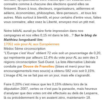
connaitre comme à chacune des élections quand elles se
finissent. Bravo à tous, électeurs, organisateurs, aéliennes et
aéliens, économistes, philosophes, libre-penseurs…et tous les
autres. Mais surtout à bientôt, et pour certains d’entre vous, faites
vous connaitre, allez osez la Liberté, envoyez-moi un ptit mel.
Notre bébAL aurait pu faire forte impression dans nos
campagnes et nos villes 0,15 ml dans le bib…?
Sur le blog de
Matthieu longobardi lire:
17051 voix pour AL aux Européennes
Médoc 5éme circonscription
“L’Europe c’est Vous” obtient 72 voix soit un pourcentage de 0,20,
qui représente par ailleurs 12,4% du vote pour AL au sein des 3
régions circonscription Sud-Ouest. La liste Alternative Libérale
conduite par
Douce de Franclieu
(bises et merci pour tes
encouragements/à mes soucis) a obtenu 582 voix soit 0,15%.
L’image d’AL ne se fait pas en un jour, mais elle s’agrandit.
Faire 0,20% c’est mieux que les 0,15% obtenu lors de la
députation 2007, certes ce n’est pas la panacée, mais heureux
d’analyser que des votes ont été effectués au delà de Lesparre,
là ou précèdemment ils y en avaient zéro, maintenant= 18.