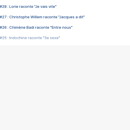
28 : Lorie raconte "Je vais vite"
#27 : Christophe Willem raconte "Jacques a dit"
#26 : Chimène Badi raconte "Entre nous"
#25 : Indochine raconte "3e sexe"
#24 : Zaho raconte "C'est chelou"
#23 : Patrick Bruel raconte "Au café des délices"
#22 : Kyo raconte "Le chemin"
#21 : Nolwenn Leroy raconte "Cassé"
#20 : Patrick Hernandez raconte "Born to be alive"
#19 : Lorie raconte "Près de moi"
#18 : Michael Jones raconte "A nos actes manqués" (avec Jean-Jacque
#17 : Khaled raconte "Aïcha"