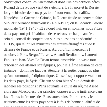
Soviétiques contre les Allemands et dont l’un des derniers héros
Roland de La Poype vient de s’éteindre. La France et la Russie –
longue histoire de deux pays tour à tour ennemis et alliés.
Napoléon, la Guerre de Crimée, la Guerre froide ne peuvent faire
oublier l’Alliance franco-russe (1892-1917) ou le Seconde Guerre
mondiale (1941-1945). Et aujourd’hui, où en sommes-nous ? Les
deux pays ont pris l’habitude de se retrouver chaque année au
sein du conseil de coopération sur les questions de sécurité, le
CCQS, qui réunit les ministres des affaires étrangères et de la
défense de France et de Russie. Aujourd’hui, mercredi 31
octobre, à Paris, Sergueï Lavrov, Anatoli Serdioukov, Laurent
Fabius et Jean- Yves Le Drian feront, ensemble, un vaste tour
d’horizon des affaires stratégiques, pour la 11ème session de cette
instance – dont il ne faut pas attendre, à la sortie, beaucoup plus
qu’un communiqué diplomatique. Un seul sujet oppose vraiment
les deux pays, la Syrie. Chacun se fera bien sûr un devoir de
rappeler ses positions : Paris souhaite la chute du régime Assad
alors que Moscou est, par principe, opposé à toute ingérence dans
les affaires intérieures des Etats souverains. Pour le reste, les
relations entre les deux pays sont à la fois de bonne qualité et de