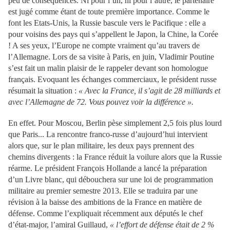
peu de conséquences. Ni pour l’un, ni pour l’autre, le partenaire
est jugé comme étant de toute première importance. Comme le
font les Etats-Unis, la Russie bascule vers le Pacifique : elle a
pour voisins des pays qui s’appellent le Japon, la Chine, la Corée
! A ses yeux, l’Europe ne compte vraiment qu’au travers de
l’Allemagne. Lors de sa visite à Paris, en juin, Vladimir Poutine
s’est fait un malin plaisir de le rappeler devant son homologue
français. Evoquant les échanges commerciaux, le président russe
résumait la situation :
« Avec la France, il s’agit de 28 milliards et
avec l’Allemagne de 72. Vous pouvez voir la différence ».
En effet. Pour Moscou, Berlin pèse simplement 2,5 fois plus lourd
que Paris... La rencontre franco-russe d’aujourd’hui intervient
alors que, sur le plan militaire, les deux pays prennent des
chemins divergents : la France réduit la voilure alors que la Russie
réarme. Le président François Hollande a lancé la préparation
d’un Livre blanc, qui débouchera sur une loi de programmation
militaire au premier semestre 2013. Elle se traduira par une
révision à la baisse des ambitions de la France en matière de
défense. Comme l’expliquait récemment aux députés le chef
d’état-major, l’amiral Guillaud,
« l’effort de défense était de 2 %