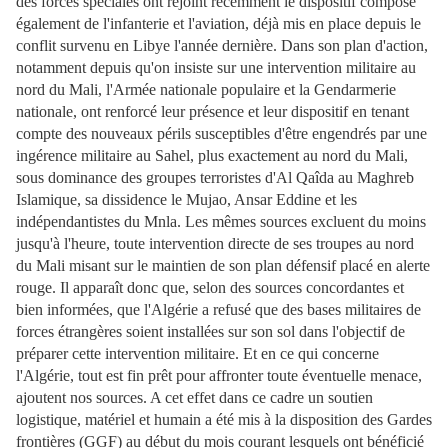
des forces spéciales ont rejoint récemment le dispositif composé
également de l'infanterie et l'aviation, déjà mis en place depuis le
conflit survenu en Libye l'année dernière. Dans son plan d'action,
notamment depuis qu'on insiste sur une intervention militaire au
nord du Mali, l'Armée nationale populaire et la Gendarmerie
nationale, ont renforcé leur présence et leur dispositif en tenant
compte des nouveaux périls susceptibles d'être engendrés par une
ingérence militaire au Sahel, plus exactement au nord du Mali,
sous dominance des groupes terroristes d'Al Qaîda au Maghreb
Islamique, sa dissidence le Mujao, Ansar Eddine et les
indépendantistes du Mnla. Les mêmes sources excluent du moins
jusqu'à l'heure, toute intervention directe de ses troupes au nord
du Mali misant sur le maintien de son plan défensif placé en alerte
rouge. Il apparaît donc que, selon des sources concordantes et
bien informées, que l'Algérie a refusé que des bases militaires de
forces étrangères soient installées sur son sol dans l'objectif de
préparer cette intervention militaire. Et en ce qui concerne
l'Algérie, tout est fin prêt pour affronter toute éventuelle menace,
ajoutent nos sources. A cet effet dans ce cadre un soutien
logistique, matériel et humain a été mis à la disposition des Gardes
frontières (GGF) au début du mois courant lesquels ont bénéficié