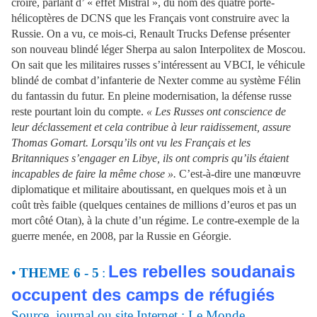
croire, parlant d’ « effet Mistral », du nom des quatre porte-
hélicoptères de DCNS que les Français vont construire avec la
Russie. On a vu, ce mois-ci, Renault Trucks Defense présenter
son nouveau blindé léger Sherpa au salon Interpolitex de Moscou.
On sait que les militaires russes s’intéressent au VBCI, le véhicule
blindé de combat d’infanterie de Nexter comme au système Félin
du fantassin du futur. En pleine modernisation, la défense russe
reste pourtant loin du compte.
« Les Russes ont conscience de
leur déclassement et cela contribue à leur raidissement, assure
Thomas Gomart. Lorsqu’ils ont vu les Français et les
Britanniques s’engager en Libye, ils ont compris qu’ils étaient
incapables de faire la même chose ».
C’est-à-dire une manœuvre
diplomatique et militaire aboutissant, en quelques mois et à un
coût très faible (quelques centaines de millions d’euros et pas un
mort côté Otan), à la chute d’un régime. Le contre-exemple de la
guerre menée, en 2008, par la Russie en Géorgie.
Les rebelles soudanais
•
THEME 6 - 5
:
occupent des camps de réfugiés
Source, journal ou site Internet : Le Monde