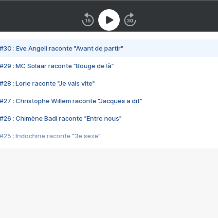
#30 : Eve Angeli raconte "Avant de partir"
#29 : MC Solaar raconte "Bouge de là"
28 : Lorie raconte "Je vais vite"
#27 : Christophe Willem raconte "Jacques a dit"
#26 : Chimène Badi raconte "Entre nous"
#25 : Indochine raconte "3e sexe"
#24 : Zaho raconte "C'est chelou"
#23 : Patrick Bruel raconte "Au café des délices"
#22 : Kyo raconte "Le chemin"
#21 : Nolwenn Leroy raconte "Cassé"