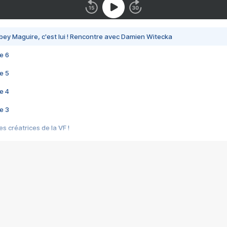
bey Maguire, c'est lui ! Rencontre avec Damien Witecka
e 6
e 5
e 4
e 3
s créatrices de la VF !
e 2
e 1
e Mektoub My Love arrive enfin ! Rencontre avec Shaïn Boumedine et Sal
i : après Toni en famille
elle réalise le bouleversant Dites lui que je l'aime