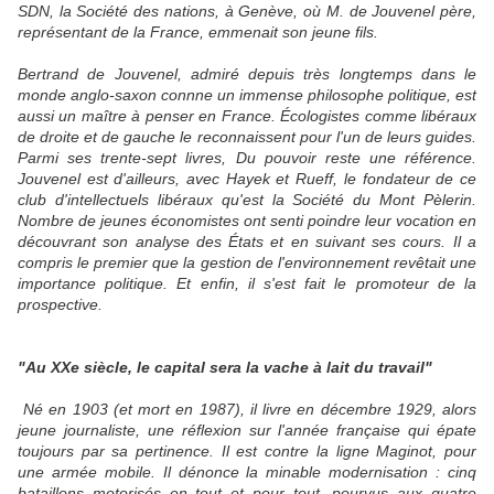
SDN, la Société des nations, à Genève, où M. de Jouvenel père,
représentant de la France, emmenait son jeune fils.
Bertrand de Jouvenel, admiré depuis très longtemps dans le
monde anglo-saxon connne un immense philosophe politique, est
aussi un maître à penser en France. Écologistes comme libéraux
de droite et de gauche le reconnaissent pour l'un de leurs guides.
Parmi ses trente-sept livres, Du pouvoir reste une référence.
Jouvenel est d'ailleurs, avec Hayek et Rueff, le fondateur de ce
club d'intellectuels libéraux qu'est la Société du Mont Pèlerin.
Nombre de jeunes économistes ont senti poindre leur vocation en
découvrant son analyse des États et en suivant ses cours. Il a
compris le premier que la gestion de l'environnement revêtait une
importance politique. Et enfin, il s'est fait le promoteur de la
prospective.
"Au XXe siècle, le capital sera la vache à lait du travail"
Né en 1903 (et mort en 1987), il livre en décembre 1929, alors
jeune journaliste, une réflexion sur l'année française qui épate
toujours par sa pertinence. Il est contre la ligne Maginot, pour
une armée mobile. Il dénonce la minable modernisation : cinq
bataillons motorisés en tout et pour tout, pourvus aux quatre