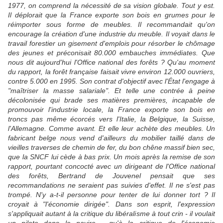
1977, on comprend la nécessité de sa vision globale. Tout y est.
Il déplorait que la France exporte son bois en grumes pour le
réimporter sous forme de meubles. Il recommandait qu'on
encourage la création d'une industrie du meuble. Il voyait dans le
travail forestier un gisement d'emplois pour résorber le chômage
des jeunes et préconisait 80.000 embauches immédiates. Que
nous dit aujourd'hui l'Office national des forêts ? Qu'au moment
du rapport, la forêt française faisait vivre environ 12.000 ouvriers,
contre 5.000 en 1995. Son contrat d'objectif avec l'État l'engage à
"maîtriser la masse salariale". Et telle une contrée à peine
décolonisée qui brade ses matières premières, incapable de
promouvoir l'industrie locale, la France exporte son bois en
troncs pas même écorcés vers l'Italie, la Belgique, la Suisse,
l'Allemagne. Comme avant. Et elle leur achète des meubles. Un
fabricant belge nous vend d'ailleurs du mobilier taillé dans de
vieilles traverses de chemin de fer, du bon chêne massif bien sec,
que la SNCF lui cède à bas prix. Un mois après la remise de son
rapport, pourtant concocté avec un dirigeant de l'Office national
des forêts, Bertrand de Jouvenel pensait que ses
recommandations ne seraient pas suivies d'effet. Il ne s'est pas
trompé. N'y a-t-il personne pour tenter de lui donner tort ? Il
croyait à "l'économie dirigée". Dans son esprit, l'expression
s'appliquait autant à la critique du libéralisme à tout crin - il voulait