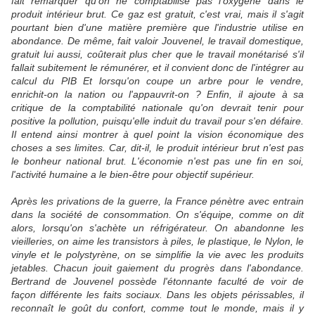
fait remarquer qu'on ne comptabilise pas l'oxygène dans le
produit intérieur brut. Ce gaz est gratuit, c'est vrai, mais il s'agit
pourtant bien d'une matière première que l'industrie utilise en
abondance. De même, fait valoir Jouvenel, le travail domestique,
gratuit lui aussi, coûterait plus cher que le travail monétarisé s'il
fallait subitement le rémunérer, et il convient donc de l'intégrer au
calcul du PIB Et lorsqu'on coupe un arbre pour le vendre,
enrichit-on la nation ou l'appauvrit-on ? Enfin, il ajoute à sa
critique de la comptabilité nationale qu'on devrait tenir pour
positive la pollution, puisqu'elle induit du travail pour s'en défaire.
Il entend ainsi montrer à quel point la vision économique des
choses a ses limites. Car, dit-il, le produit intérieur brut n'est pas
le bonheur national brut. L'économie n'est pas une fin en soi,
l'activité humaine a le bien-être pour objectif supérieur.
Après les privations de la guerre, la France pénètre avec entrain
dans la société de consommation. On s'équipe, comme on dit
alors, lorsqu'on s'achète un réfrigérateur. On abandonne les
vieilleries, on aime les transistors à piles, le plastique, le Nylon, le
vinyle et le polystyrène, on se simplifie la vie avec les produits
jetables. Chacun jouit gaiement du progrès dans l'abondance.
Bertrand de Jouvenel possède l'étonnante faculté de voir de
façon différente les faits sociaux. Dans les objets périssables, il
reconnaît le goût du confort, comme tout le monde, mais il y