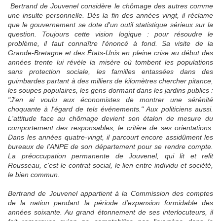
Bertrand de Jouvenel considère le chômage des autres comme
une insulte personnelle. Dès la fin des années vingt, il réclame
que le gouvernement se dote d'un outil statistique sérieux sur la
question. Toujours cette vision logique : pour résoudre le
problème, il faut connaître l'énoncé à fond. Sa visite de la
Grande-Bretagne et des États-Unis en pleine crise au début des
années trente lui révèle la misère où tombent les populations
sans protection sociale, les familles entassées dans des
guimbardes partant à des milliers de kilomètres chercher pitance,
les soupes populaires, les gens dormant dans les jardins publics :
"J'en ai voulu aux économistes de montrer une sérénité
choquante à l'égard de tels événements." Aux politiciens aussi.
L'attitude face au chômage devient son étalon de mesure du
comportement des responsables, le critère de ses orientations.
Dans les années quatre-vingt, il parcourt encore assidûment les
bureaux de l'ANPE de son département pour se rendre compte.
La préoccupation permanente de Jouvenel, qui lit et relit
Rousseau, c'est le contrat social, le lien entre individu et société,
le bien commun.
Bertrand de Jouvenel appartient à la Commission des comptes
de la nation pendant la période d'expansion formidable des
années soixante. Au grand étonnement de ses interlocuteurs, il