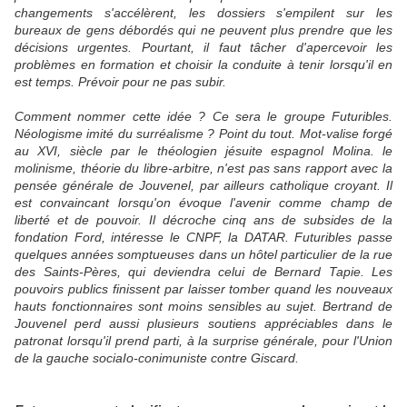
changements s'accélèrent, les dossiers s'empilent sur les
bureaux de gens débordés qui ne peuvent plus prendre que les
décisions urgentes. Pourtant, il faut tâcher d'apercevoir les
problèmes en formation et choisir la conduite à tenir lorsqu'il en
est temps. Prévoir pour ne pas subir.
Comment nommer cette idée ? Ce sera le groupe Futuribles.
Néologisme imité du surréalisme ? Point du tout. Mot-valise forgé
au XVI, siècle par le théologien jésuite espagnol Molina. le
molinisme, théorie du libre-arbitre, n'est pas sans rapport avec la
pensée générale de Jouvenel, par ailleurs catholique croyant. Il
est convaincant lorsqu'on évoque l'avenir comme champ de
liberté et de pouvoir. Il décroche cinq ans de subsides de la
fondation Ford, intéresse le CNPF, la DATAR. Futuribles passe
quelques années somptueuses dans un hôtel particulier de la rue
des Saints-Pères, qui deviendra celui de Bernard Tapie. Les
pouvoirs publics finissent par laisser tomber quand les nouveaux
hauts fonctionnaires sont moins sensibles au sujet. Bertrand de
Jouvenel perd aussi plusieurs soutiens appréciables dans le
patronat lorsqu'il prend parti, à la surprise générale, pour l'Union
de la gauche sociaIo-conimuniste contre Giscard.