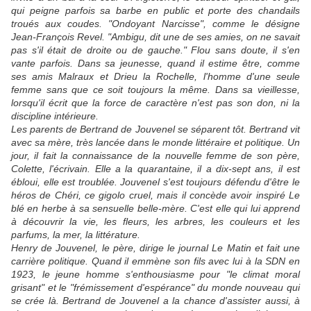
qui peigne parfois sa barbe en public et porte des chandails
troués aux coudes. "Ondoyant Narcisse", comme le désigne
Jean-François Revel. "Ambigu, dit une de ses amies, on ne savait
pas s'il était de droite ou de gauche." Flou sans doute, il s'en
vante parfois. Dans sa jeunesse, quand il estime être, comme
ses amis Malraux et Drieu la Rochelle, l'homme d'une seule
femme sans que ce soit toujours la même. Dans sa vieillesse,
lorsqu'il écrit que la force de caractère n'est pas son don, ni la
discipline intérieure.
Les parents de Bertrand de Jouvenel se séparent tôt. Bertrand vit
avec sa mère, très lancée dans le monde littéraire et politique. Un
jour, il fait la connaissance de la nouvelle femme de son père,
Colette, l'écrivain. Elle a la quarantaine, il a dix-sept ans, il est
ébloui, elle est troublée. Jouvenel s'est toujours défendu d'être le
héros de Chéri, ce gigolo cruel, mais il concède avoir inspiré Le
blé en herbe à sa sensuelle belle-mère. C'est elle qui lui apprend
à découvrir la vie, les fleurs, les arbres, les couleurs et les
parfums, la mer, la littérature.
Henry de Jouvenel, le père, dirige le journal Le Matin et fait une
carrière politique. Quand il emmène son fils avec lui à la SDN en
1923, le jeune homme s'enthousiasme pour "le climat moral
grisant" et le "frémissement d'espérance" du monde nouveau qui
se crée là. Bertrand de Jouvenel a la chance d'assister aussi, à