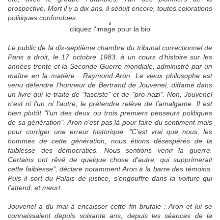
prospective. Mort il y a dix ans, il séduit encore, toutes colorations
politiques confondues.
cliquez l'image pour la bio
Le public de la dix-septième chambre du tribunal correctionnel de
Paris a droit, le 17 octobre 1983, à un cours d'histoire sur les
années trente et la Seconde Guerre mondiale, administré par un
maître en la matière : Raymond Aron. Le vieux philosophe est
venu défendre l'honneur de Bertrand de Jouvenel, diffamé dans
un livre qui le traite de "fasciste" et de "pro-nazi". Non, Jouvenel
n'est ni l'un ni l'autre, le prétendre relève de l'amalgame. Il est
bien plutôt "l'un des deux ou trois premiers penseurs politiques
de sa génération". Aron n'est pas là pour faire du sentiment mais
pour corriger une erreur historique. "C'est vrai que nous, les
hommes de cette génération, nous étions désespérés de la
faiblesse des démocraties. Nous sentions venir la guerre.
Certains ont rêvé de quelque chose d'autre, qui supprimerait
cette faiblesse", déclare notamment Aron à la barre des témoins.
Puis il sort du Palais de justice, s'engouffre dans la voiture qui
l'attend, et meurt.
Jouvenel a du mai à encaisser cette fin brutale : Aron et lui se
connaissaient depuis soixante ans, depuis les séances de la