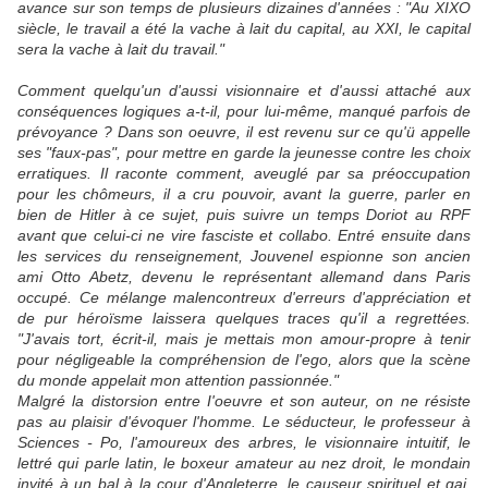
avance sur son temps de plusieurs dizaines d'années : "Au XIXO
siècle, le travail a été la vache à lait du capital, au XXI, le capital
sera la vache à lait du travail."
Comment quelqu'un d'aussi visionnaire et d'aussi attaché aux
conséquences logiques a-t-il, pour lui-même, manqué parfois de
prévoyance ? Dans son oeuvre, il est revenu sur ce qu'ü appelle
ses "faux-pas", pour mettre en garde la jeunesse contre les choix
erratiques. Il raconte comment, aveuglé par sa préoccupation
pour les chômeurs, il a cru pouvoir, avant la guerre, parler en
bien de Hitler à ce sujet, puis suivre un temps Doriot au RPF
avant que celui-ci ne vire fasciste et collabo. Entré ensuite dans
les services du renseignement, Jouvenel espionne son ancien
ami Otto Abetz, devenu le représentant allemand dans Paris
occupé. Ce mélange malencontreux d'erreurs d'appréciation et
de pur héroïsme laissera quelques traces qu'il a regrettées.
"J'avais tort, écrit-il, mais je mettais mon amour-propre à tenir
pour négligeable la compréhension de l'ego, alors que la scène
du monde appelait mon attention passionnée."
Malgré la distorsion entre I'oeuvre et son auteur, on ne résiste
pas au plaisir d'évoquer l'homme. Le séducteur, le professeur à
Sciences - Po, l'amoureux des arbres, le visionnaire intuitif, le
lettré qui parle latin, le boxeur amateur au nez droit, le mondain
invité à un bal à la cour d'Angleterre, le causeur spirituel et gai,