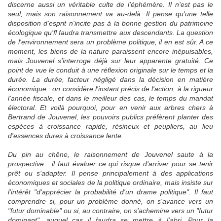
discerne aussi un véritable culte de l'éphémère. Il n'est pas le
seul, mais son raisonnement va au-delà. Il pense qu'une telle
disposition d'esprit n'incite pas à la bonne gestion du patrimoine
écologique qu'fl faudra transmettre aux descendants. La question
de l'environnement sera un problème politique, il en est sûr. A ce
moment, les biens de la nature paraissent encore inépuisables,
mais Jouvenel s'interroge déjà sur leur apparente gratuité. Ce
point de vue le conduit à une réflexion originale sur le temps et la
durée. La durée, facteur négligé dans la décision en matière
économique : on considère l'instant précis de l'action, à la rigueur
l'année fiscale, et dans le meilleur des cas, le temps du mandat
électoral. Et voilà pourquoi, pour en venir aux arbres chers à
Bertrand de Jouvenel, les pouvoirs publics préfèrent planter des
espèces à croissance rapide, résineux et peupliers, au lieu
d'essences dures à croissance lente.
Du pin au chêne, le raisonnement de Jouvenel saute à la
prospective : il faut évaluer ce qui risque d'arriver pour se tenir
prêt ou s'adapter. Il pense principalement à des applications
économiques et sociales de la politique ordinaire, mais insiste sur
l'intérêt "d'apprécier la probabilité d'un drame politique". Il faut
comprendre si, pour un problème donné, on s'avance vers un
"futur dominable" ou si, au contraire, on s'achemine vers un "futur
dominant", auquel cas il faudra se mettre à l'abri. Pour la