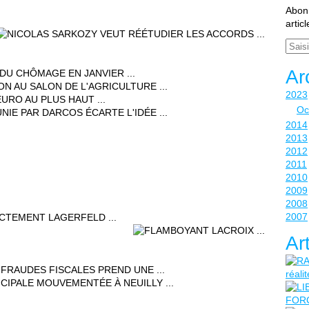
Abonn
artic
Email
Ar
2023
Oc
2014
2013
2012
2011
2010
2009
2008
2007
Ar