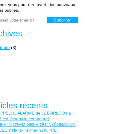
ez-vous pour être averti des nouveaux
les publiés.
chives
tobre
(3)
ticles récents