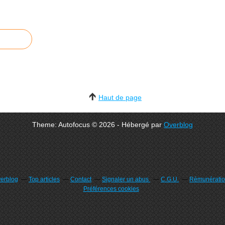
Haut de page
Theme: Autofocus © 2026 - Hébergé par
Overblog
verblog
Top articles
Contact
Signaler un abus
C.G.U.
Rémunération
Préférences cookies