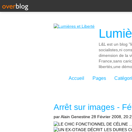
Lumièr
L&L est un blog "l
socialistes,ni con
dimension de la vi
France,sans cari
libertés,une démoc
Accueil
Pages
Catégor
Arrêt sur images - Fé
par Alain Genestine
28 Février 2008, 20: