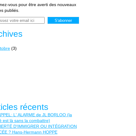
ez-vous pour être averti des nouveaux
les publiés.
chives
tobre
(3)
ticles récents