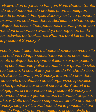
initiative d’un organisme français Paris Biotech Santé.
té de développement de produits pharmaceutiques
ère du président, François Sarkozy, est vice-président
 observateurs se demandent si BioAlliance Pharma, qui
atique des essais thérapeutiques, n’aurait pas un lien
res, dont la libération avait déjà été négociée par la
les activités de BioAlliance Pharma, dont fait partie le
 du président Sarkozy ?
ents pour traiter des maladies décrites comme mille
d-Est et dans l’Afrique subsaharienne que chez nous.
ociété pratique des expérimentations sur des patients,
inq cent quarante patients répartis sur quarante sites
nie Lefèvre, la secrétaire générale de l’Arche de Zoé,
tech Santé. Et François Sarkozy, le frère du président,
 du comité d’évaluation de cet organisme spécialisé
ù les questions qui enflent sur le web. Y aurait-il un
ologiques, et l’intervention du président Sarkozy au
zheimer, devenue grande cause nationale française,
arkozy. Cette déclaration surprise aurait-elle un rapport
Sarkozy, siège à AEC Partners, dont le principal client
dial de l’industrie pharmaceutique, et spécialiste du