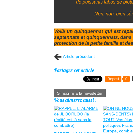
de puissants labos de biot
Non, non, bien sûr,
Voilà un quinquennat qui est repa
septennats et quinquennats, dans l
protection de la petite famille et de
Article précédent
Partager cet article
Repost
0
S'inscrire à la newsletter
Vous aimerez aussi :