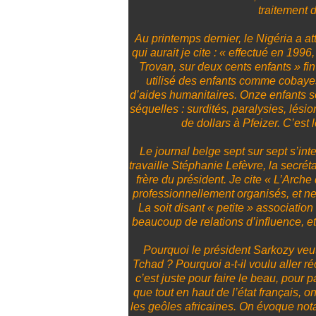
traitement 
Au printemps dernier, le Nigéria a at
qui aurait je cite : « effectué en 1996
Trovan, sur deux cents enfants » fin
utilisé des enfants comme cobayes
d’aides humanitaires. Onze enfants so
séquelles : surdités, paralysies, lési
de dollars à Pfeizer. C’est
Le journal belge sept sur sept s’int
travaille Stéphanie Lefèvre, la secrét
frère du président. Je cite « L’Arche
professionnellement organisés, et ne
La soit disant « petite » associatio
beaucoup de relations d’influence, et
Pourquoi le président Sarkozy veut-
Tchad ? Pourquoi a-t-il voulu aller r
c’est juste pour faire le beau, pour
que tout en haut de l’état français, 
les geôles africaines. On évoque no