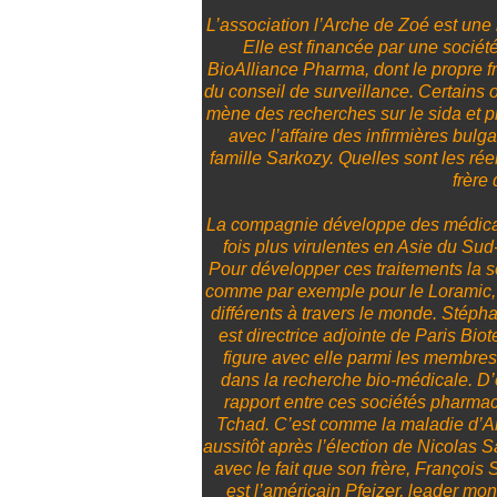
L’association l’Arche de Zoé est une 
Elle est financée par une socié
BioAlliance Pharma, dont le propre fr
du conseil de surveillance. Certains
mène des recherches sur le sida et pr
avec l’affaire des infirmières bulga
famille Sarkozy. Quelles sont les réel
frère
La compagnie développe des médicam
fois plus virulentes en Asie du Su
Pour développer ces traitements la s
comme par exemple pour le Loramic, c
différents à travers le monde. Stépha
est directrice adjointe de Paris Bio
figure avec elle parmi les membres
dans la recherche bio-médicale. D’o
rapport entre ces sociétés pharmac
Tchad. C’est comme la maladie d’Al
aussitôt après l’élection de Nicolas S
avec le fait que son frère, François 
est l’américain Pfeizer, leader mon