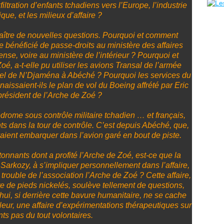
filtration d’enfants tchadiens vers l’Europe, l’industrie
ue, et les milieux d’affaire ?
aître de nouvelles questions. Pourquoi et comment
le bénéficié de passe-droits au ministère des affaires
ense, voire au ministère de l’intérieur ? Pourquoi et
é, a-t-elle pu utiliser les avions Transal de l’armée
riel de N’Djaména à Abéché ? Pourquoi les services du
naissaient-ils le plan de vol du Boeing affrété par Eric
président de l’Arche de Zoé ?
drome sous contrôle militaire tchadien … et français,
ts dans la tour de contrôle. C’est depuis Abéché, que,
aient embarquer dans l’avion garé en bout de piste.
tonnants dont a profité l’Arche de Zoé, est-ce que la
 Sarkozy, à s’impliquer personnellement dans l’affaire,
trouble de l’association l’Arche de Zoé ? Cette affaire,
oire de pieds nickelés, soulève tellement de questions,
ui, si derrière cette bavure humanitaire, ne se cache
leur, une affaire d’expérimentations thérapeutiques sur
nts pas du tout volontaires.