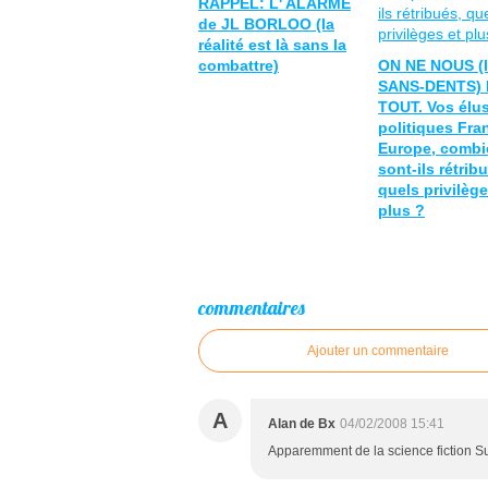
RAPPEL: L' ALARME
de JL BORLOO (la
réalité est là sans la
combattre)
ON NE NOUS (
SANS-DENTS) 
TOUT. Vos élus
politiques Fra
Europe, combi
sont-ils rétrib
quels privilège
plus ?
commentaires
Ajouter un commentaire
A
Alan de Bx
04/02/2008 15:41
Apparemment de la science fiction Su