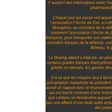
Y aurait-il des imbrications entre l’ex
pharmaceutiq
Chaque jour qui passe voit appar
l’association l’Arche de Zoé, a-t-el
étrangères, au ministère de la déf
comment l’association l’Arche de Zo
française, pour transporter son maté
ministère français de la défense, con
Breteau, le 
Le Boeing atterrit à Abéché, un aéro
certains gradés français étant présen
grimés en blessés, les gamins dev
Est-ce que les moyens tout à fait é
précipitation maladroite du président
aurait un rapport avec le financement 
qui est tout le contraire d’une hist
que certains se demandent aujourd’h
pas une affaire d’une toute autre amp
des patie