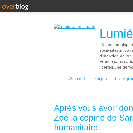
Lumièr
L&L est un blog "l
socialistes,ni con
dimension de la vi
France,sans cari
libertés,une démoc
Accueil
Pages
Catégor
Après vous avoir don
Zoé la copine de Sa
humanitaire!