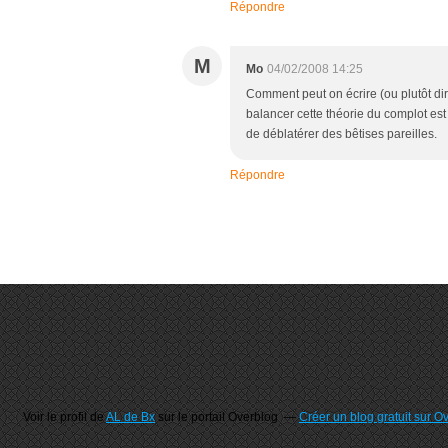
Répondre
M
Mo
04/02/2008 14:25
Comment peut on écrire (ou plutôt dir
balancer cette théorie du complot est 
de déblatérer des bêtises pareilles.
Répondre
Voir le profil de
AL de Bx
sur le portail Overblog
Créer un blog gratuit sur O