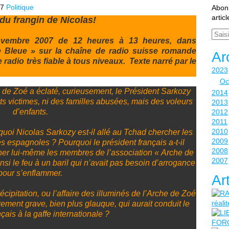
17
Politique
Abonn
artic
du frangin de Nicolas!
Email
novembre 2007 de 12 heures à 13 heures, dans
te Bleue » sur la chaîne de radio suisse romande
Ar
 radio très fiable à tous niveaux. Texte narré par le
2023
Oc
 de Zoé a éclaté, curieusement, le Président Sarkozy
2014
s victimes, ni des familles abusées, mais des voleurs
2013
d’enfants.
2012
2011
2010
uoi Nicolas Sarkozy est-il allé au Tchad chercher les
2009
es espagnoles ? Pourquoi le président français a-t-il
2008
ercher lui-même les membres de l’association « Arche de
2007
ainsi le feu à un baril qui n’avait pas besoin d’arrogance
pour s’enflammer.
Ar
écipitation, ou l’affaire des illuminés de l’Arche de Zoé
trement grave, bien plus glauque, qui aurait conduit le
çais à la gaffe internationale ?