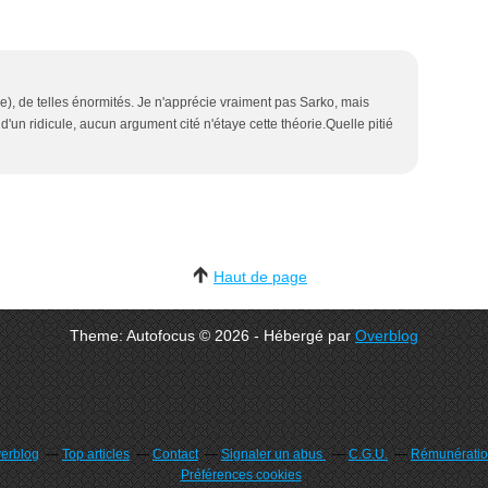
e), de telles énormités. Je n'apprécie vraiment pas Sarko, mais
d'un ridicule, aucun argument cité n'étaye cette théorie.Quelle pitié
Haut de page
Theme: Autofocus © 2026 - Hébergé par
Overblog
verblog
Top articles
Contact
Signaler un abus
C.G.U.
Rémunération
Préférences cookies