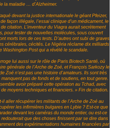
de la maladie … d’Alzheimer.
taqué devant la justice internationale le géant Pfeizer,
, de façon illégale, l’essai clinique d’un médicament, le
 de citation. L’inventeur du Viagra aurait secrètement
, pour tester de nouvelles molécules, sous couvert
nt morts lors de ces tests. D’autres ont subi de graves
ons cérébrales, cécités. Le Nigéria réclame dix milliards
 le Washington Post qui a révélé le scandale.
erroge lui aussi sur le rôle de Paris Biotech Santé, où
aire générale de l’Arche de Zoé, et François Sarkozy le
 de Zoé n’est pas une histoire d’amateurs. Ils sont très
 manquent pas de fonds et de soutiens, en tout genre.
n semble avoir préparé cette opération au Tchad, avec
 de moyens techniques et financiers. » Fin de citation.
il aller récupérer les militants de l’Arche de Zoé au
écupérer les infirmières bulgares en Lybie ? Est-ce que
 parader devant les caméras du monde entier, ou est-ce
on redouterait que des choses finissent par se dire dans
tamment des expérimentations humaines financées par