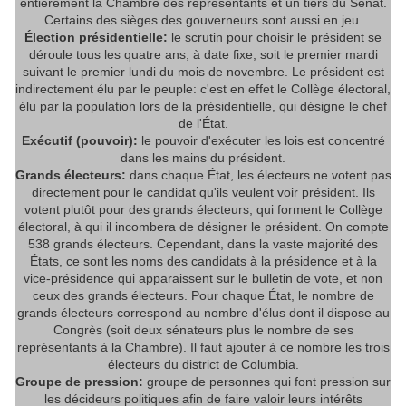
entièrement la Chambre des représentants et un tiers du Sénat.
Certains des sièges des gouverneurs sont aussi en jeu.
Élection présidentielle:
le scrutin pour choisir le président se
déroule tous les quatre ans, à date fixe, soit le premier mardi
suivant le premier lundi du mois de novembre. Le président est
indirectement élu par le peuple: c'est en effet le Collège électoral,
élu par la population lors de la présidentielle, qui désigne le chef
de l'État.
Exécutif (pouvoir):
le pouvoir d'exécuter les lois est concentré
dans les mains du président.
Grands électeurs:
dans chaque État, les électeurs ne votent pas
directement pour le candidat qu'ils veulent voir président. Ils
votent plutôt pour des grands électeurs, qui forment le Collège
électoral, à qui il incombera de désigner le président. On compte
538 grands électeurs. Cependant, dans la vaste majorité des
États, ce sont les noms des candidats à la présidence et à la
vice-présidence qui apparaissent sur le bulletin de vote, et non
ceux des grands électeurs. Pour chaque État, le nombre de
grands électeurs correspond au nombre d'élus dont il dispose au
Congrès (soit deux sénateurs plus le nombre de ses
représentants à la Chambre). Il faut ajouter à ce nombre les trois
électeurs du district de Columbia.
Groupe de pression:
groupe de personnes qui font pression sur
les décideurs politiques afin de faire valoir leurs intérêts