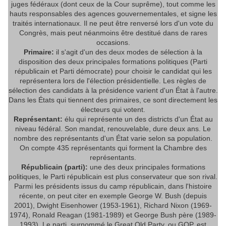
juges fédéraux (dont ceux de la Cour suprême), tout comme les
hauts responsables des agences gouvernementales, et signe les
traités internationaux. Il ne peut être renversé lors d'un vote du
Congrès, mais peut néanmoins être destitué dans de rares
occasions.
Primaire:
il s'agit d'un des deux modes de sélection à la
disposition des deux principales formations politiques (Parti
républicain et Parti démocrate) pour choisir le candidat qui les
représentera lors de l'élection présidentielle. Les règles de
sélection des candidats à la présidence varient d'un État à l'autre.
Dans les États qui tiennent des primaires, ce sont directement les
électeurs qui votent.
Représentant:
élu qui représente un des districts d'un État au
niveau fédéral. Son mandat, renouvelable, dure deux ans. Le
nombre des représentants d'un État varie selon sa population.
On compte 435 représentants qui forment la Chambre des
représentants.
Républicain (parti):
une des deux principales formations
politiques, le Parti républicain est plus conservateur que son rival.
Parmi les présidents issus du camp républicain, dans l'histoire
récente, on peut citer en exemple George W. Bush (depuis
2001), Dwight Eisenhower (1953-1961), Richard Nixon (1969-
1974), Ronald Reagan (1981-1989) et George Bush père (1989-
1993). Le parti, surnommé le Great Old Party, ou GOP, est