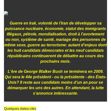
Guerre en Irak, volonté de l'Iran de développer sa
puissance nucléaire, économie, statut des immigrants
illégaux, pétrole, mondialisation, droit à l'avortement
ou non, système de santé, mariage des personnes de
même sexe, guerre au terrorisme: autant d'enjeux dont
les huit candidats démocrates et les neuf candidats
républicains continueront de débattre au cours des
prochains mois.
L'ère de George Walker Bush se terminera en 2009.
Qui sera le 44e président - ou la présidente - des États-
Unis? Il reste aux candidats moins d'un an pour se
démarquer les uns des autres. En attendant, la lutte
s'annonce intéressante.
Quelques dates-clés