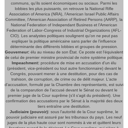
communs, qu'ils soient économiques ou sociaux. Parmi les
lobbies les plus puissants, on retrouve la National Rifle
Association of America (NRA), l'American Israel Public Affairs
Committee, l'American Association of Retired Persons (AARP), la
National Federation of Independant Business et l'American
Federation of Labor-Congress of Industrial Organizations (AFL-
CIO). Les analystes politiques soulignent qu'on ne peut pas
expliquer la politique américaine sans parler de l'influence
déterminante des différents lobbies et groupes de pression.
Gouverneur:
élu au niveau de son État. Ce poste est l'équivalent
de celui de premier ministre provincial de notre système politique.
Impeachment:
procédure de mise en accusation d'un élu
(président, vice-président ou tout autre fonctionnaire) devant le
Congrès, pouvant mener à une destitution, pour des cas de
trahison, de corruption, de crime ou de délit majeur. L'acte
d'accusation, formulé par la Chambre des représentants, est suivi
de la comparution de l'accusé devant le Sénat ou devant le
premier juge de la Cour suprême (s'il s'agit du président). Une
confirmation des accusations par le Sénat à la majorité des deux
tiers entraîne une destitution.
Judiciaire (pouvoir):
sous l'autorité de la Cour suprême, le
pouvoir judiciaire est assuré par les tribunaux du pays. Les neuf
juges de la plus haute cour sont nommés à vie et quittent leurs
fonctions quand ils le désirent. La Cour suprême, qui siège à