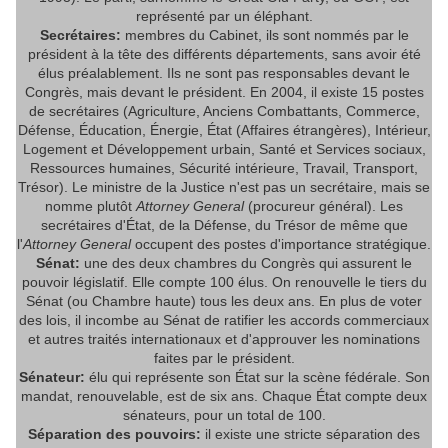
représenté par un éléphant.
Secrétaires:
membres du Cabinet, ils sont nommés par le
président à la tête des différents départements, sans avoir été
élus préalablement. Ils ne sont pas responsables devant le
Congrès, mais devant le président. En 2004, il existe 15 postes
de secrétaires (Agriculture, Anciens Combattants, Commerce,
Défense, Éducation, Énergie, État (Affaires étrangères), Intérieur,
Logement et Développement urbain, Santé et Services sociaux,
Ressources humaines, Sécurité intérieure, Travail, Transport,
Trésor). Le ministre de la Justice n'est pas un secrétaire, mais se
nomme plutôt
Attorney General
(procureur général). Les
secrétaires d'État, de la Défense, du Trésor de même que
l'
Attorney General
occupent des postes d'importance stratégique.
Sénat:
une des deux chambres du Congrès qui assurent le
pouvoir législatif. Elle compte 100 élus. On renouvelle le tiers du
Sénat (ou Chambre haute) tous les deux ans. En plus de voter
des lois, il incombe au Sénat de ratifier les accords commerciaux
et autres traités internationaux et d'approuver les nominations
faites par le président.
Sénateur:
élu qui représente son État sur la scène fédérale. Son
mandat, renouvelable, est de six ans. Chaque État compte deux
sénateurs, pour un total de 100.
Séparation des pouvoirs:
il existe une stricte séparation des