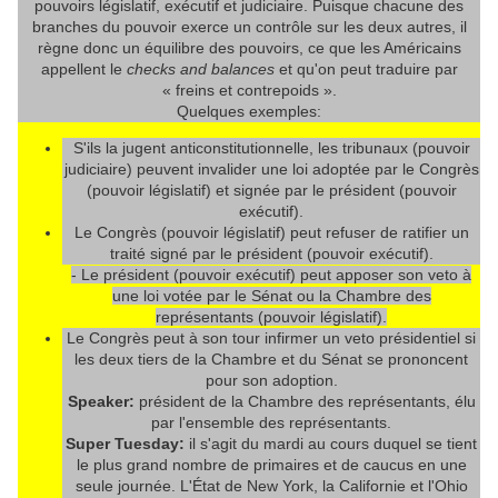
pouvoirs législatif, exécutif et judiciaire. Puisque chacune des
branches du pouvoir exerce un contrôle sur les deux autres, il
règne donc un équilibre des pouvoirs, ce que les Américains
appellent le
checks and balances
et qu'on peut traduire par
« freins et contrepoids ».
Quelques exemples:
S'ils la jugent anticonstitutionnelle, les tribunaux (pouvoir
judiciaire) peuvent invalider une loi adoptée par le Congrès
(pouvoir législatif) et signée par le président (pouvoir
exécutif).
Le Congrès (pouvoir législatif) peut refuser de ratifier un
traité signé par le président (pouvoir exécutif).
- Le président (pouvoir exécutif) peut apposer son veto à
une loi votée par le Sénat ou la Chambre des
représentants (pouvoir législatif).
Le Congrès peut à son tour infirmer un veto présidentiel si
les deux tiers de la Chambre et du Sénat se prononcent
pour son adoption.
Speaker:
président de la Chambre des représentants, élu
par l'ensemble des représentants.
Super Tuesday:
il s'agit du mardi au cours duquel se tient
le plus grand nombre de primaires et de caucus en une
seule journée. L'État de New York, la Californie et l'Ohio