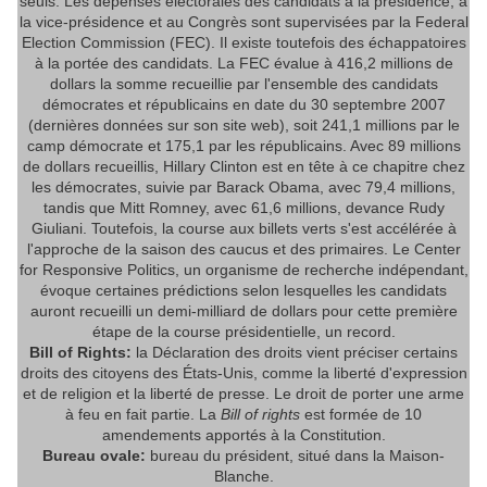
seuls. Les dépenses électorales des candidats à la présidence, à
la vice-présidence et au Congrès sont supervisées par la Federal
Election Commission (FEC). Il existe toutefois des échappatoires
à la portée des candidats. La FEC évalue à 416,2 millions de
dollars la somme recueillie par l'ensemble des candidats
démocrates et républicains en date du 30 septembre 2007
(dernières données sur son site web), soit 241,1 millions par le
camp démocrate et 175,1 par les républicains. Avec 89 millions
de dollars recueillis, Hillary Clinton est en tête à ce chapitre chez
les démocrates, suivie par Barack Obama, avec 79,4 millions,
tandis que Mitt Romney, avec 61,6 millions, devance Rudy
Giuliani. Toutefois, la course aux billets verts s'est accélérée à
l'approche de la saison des caucus et des primaires. Le Center
for Responsive Politics, un organisme de recherche indépendant,
évoque certaines prédictions selon lesquelles les candidats
auront recueilli un demi-milliard de dollars pour cette première
étape de la course présidentielle, un record.
Bill of Rights:
la Déclaration des droits vient préciser certains
droits des citoyens des États-Unis, comme la liberté d'expression
et de religion et la liberté de presse. Le droit de porter une arme
à feu en fait partie. La
Bill of rights
est formée de 10
amendements apportés à la Constitution.
Bureau ovale:
bureau du président, situé dans la Maison-
Blanche.