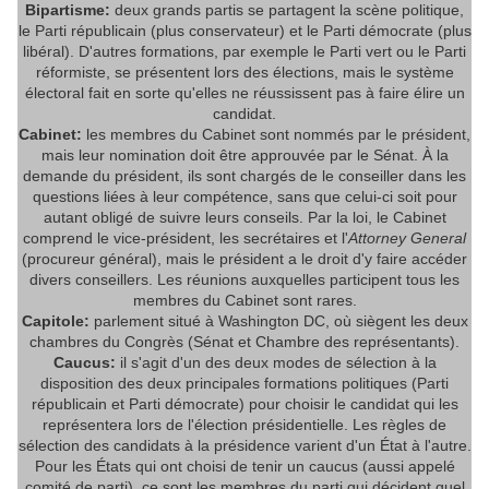
Bipartisme:
deux grands partis se partagent la scène politique,
le Parti républicain (plus conservateur) et le Parti démocrate (plus
libéral). D'autres formations, par exemple le Parti vert ou le Parti
réformiste, se présentent lors des élections, mais le système
électoral fait en sorte qu'elles ne réussissent pas à faire élire un
candidat.
Cabinet:
les membres du Cabinet sont nommés par le président,
mais leur nomination doit être approuvée par le Sénat. À la
demande du président, ils sont chargés de le conseiller dans les
questions liées à leur compétence, sans que celui-ci soit pour
autant obligé de suivre leurs conseils. Par la loi, le Cabinet
comprend le vice-président, les secrétaires et l'
Attorney General
(procureur général), mais le président a le droit d'y faire accéder
divers conseillers. Les réunions auxquelles participent tous les
membres du Cabinet sont rares.
Capitole:
parlement situé à Washington DC, où siègent les deux
chambres du Congrès (Sénat et Chambre des représentants).
Caucus:
il s'agit d'un des deux modes de sélection à la
disposition des deux principales formations politiques (Parti
républicain et Parti démocrate) pour choisir le candidat qui les
représentera lors de l'élection présidentielle. Les règles de
sélection des candidats à la présidence varient d'un État à l'autre.
Pour les États qui ont choisi de tenir un caucus (aussi appelé
comité de parti), ce sont les membres du parti qui décident quel