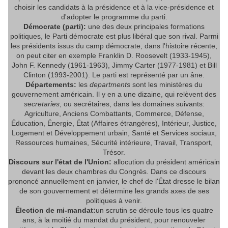
choisir les candidats à la présidence et à la vice-présidence et
d'adopter le programme du parti.
Démocrate (parti):
une des deux principales formations
politiques, le Parti démocrate est plus libéral que son rival. Parmi
les présidents issus du camp démocrate, dans l'histoire récente,
on peut citer en exemple Franklin D. Roosevelt (1933-1945),
John F. Kennedy (1961-1963), Jimmy Carter (1977-1981) et Bill
Clinton (1993-2001). Le parti est représenté par un âne.
Départements:
les
departments
sont les ministères du
gouvernement américain. Il y en a une dizaine, qui relèvent des
secretaries
, ou secrétaires, dans les domaines suivants:
Agriculture, Anciens Combattants, Commerce, Défense,
Éducation, Énergie, État (Affaires étrangères), Intérieur, Justice,
Logement et Développement urbain, Santé et Services sociaux,
Ressources humaines, Sécurité intérieure, Travail, Transport,
Trésor.
Discours sur l'état de l'Union:
allocution du président américain
devant les deux chambres du Congrès. Dans ce discours
prononcé annuellement en janvier, le chef de l'État dresse le bilan
de son gouvernement et détermine les grands axes de ses
politiques à venir.
Élection de mi-mandat:
un scrutin se déroule tous les quatre
ans, à la moitié du mandat du président, pour renouveler