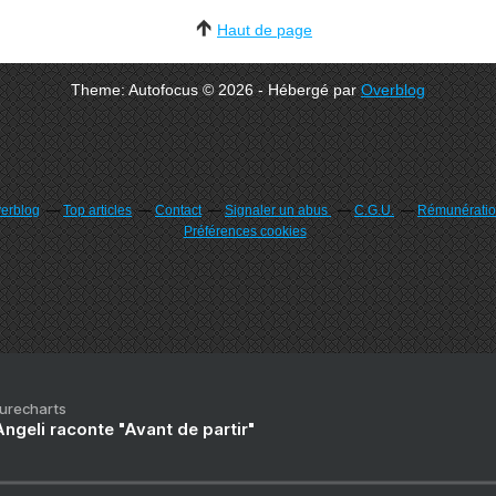
Haut de page
Theme: Autofocus © 2026 - Hébergé par
Overblog
verblog
Top articles
Contact
Signaler un abus
C.G.U.
Rémunération
Préférences cookies
Purecharts
ngeli raconte "Avant de partir"