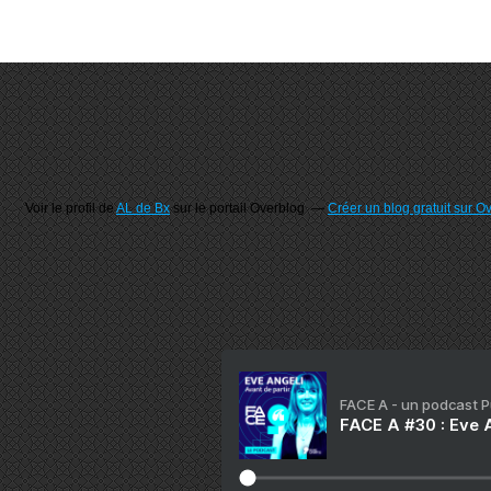
Voir le profil de
AL de Bx
sur le portail Overblog
Créer un blog gratuit sur O
FACE A - un podcast 
FACE A #30 : Eve A