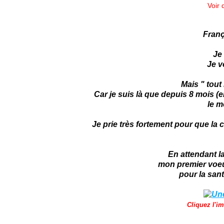
Voir 
França
Je
Je v
Mais " tout
Car je suis là que depuis 8 mois (
le m
Je prie très fortement pour que la c
En attendant l
mon premier voeu 
pour la san
Cliquez l'im