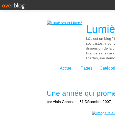
Lumièr
L&L est un blog "l
socialistes,ni con
dimension de la vi
France,sans cari
libertés,une démoc
Accueil
Pages
Catégor
Une année qui prome
par Alain Genestine
31 Décembre 2007, 1