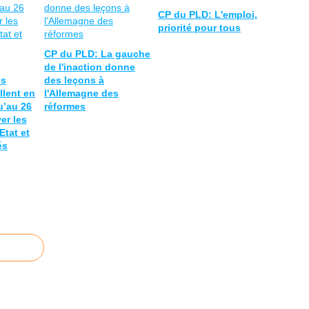
CP du PLD: L'emploi,
priorité pour tous
CP du PLD: La gauche
de l'inaction donne
es
des leçons à
llent en
l'Allemagne des
’au 26
réformes
yer les
Etat et
és