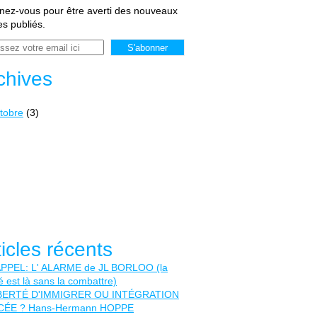
ez-vous pour être averti des nouveaux
les publiés.
chives
tobre
(3)
ticles récents