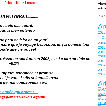
dépêche, cliquez l'image
Abonn
artic
Email
ises, Français...........
Ar
 ne suis pas sourd,
ous ai bien entendu;
2023
Oc
 ne peut se faire en un jour"
2014
encore que je voyage beaucoup, et, j'ai comme tout
2013
onde une vie privée)
2012
2011
roissance soit forte en 2008, c'est à dire au-delà de
2010
+0,1%
2009
2008
a rupture annoncée et promise,
2007
et je vous le dis solennellement,
Ar
té de nos concitoyens sera :
age pour article sur la cigarette