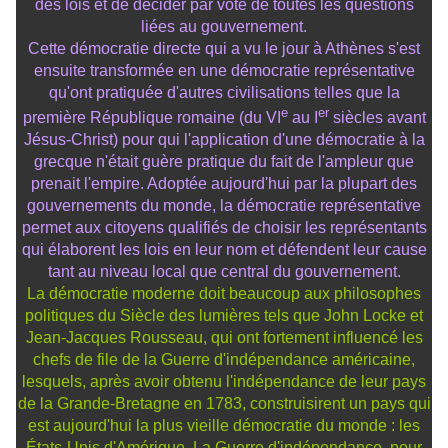
des lois et de décider par vote de toutes les questions
liées au gouvernement.
Cette démocratie directe qui a vu le jour à Athènes s'est
ensuite transformée en une démocratie représentative
qu'ont pratiquée d'autres civilisations telles que la
e
er
première République romaine (du VI
au I
siècles avant
Jésus-Christ) pour qui l'application d'une démocratie à la
grecque n'était guère pratique du fait de l'ampleur que
prenait l'empire. Adoptée aujourd'hui par la plupart des
gouvernements du monde, la démocratie représentative
permet aux citoyens qualifiés de choisir les représentants
qui élaborent les lois en leur nom et défendent leur cause
tant au niveau local que central du gouvernement.
La démocratie moderne doit beaucoup aux philosophes
politiques du Siècle des lumières tels que John Locke et
Jean-Jacques Rousseau, qui ont fortement influencé les
chefs de file de la Guerre d'indépendance américaine,
lesquels, après avoir obtenu l'indépendance de leur pays
de la Grande-Bretagne en 1783, construisirent un pays qui
est aujourd'hui la plus vieille démocratie du monde : les
États-Unis d'Amérique. La Guerre d'indépendance, pour