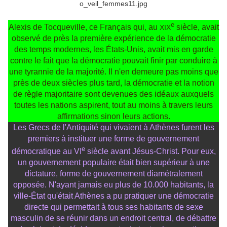
e
Alexis de Tocqueville, ce Français qui, au
siècle, avait
XIX
observé de près la première expérience de la démocratie
des temps modernes, les États-Unis, avait mis en garde
contre le fait que la démocratie pouvait finir par conduire à
une tyrannie de la majorité. Il n'en demeure pas moins que
près de deux siècles plus tard, la démocratie et la notion
de règle majoritaire sont devenues des idéaux auxquels
toutes les nations aspirent, tout au moins à travers leurs
affirmations sinon leurs actions.
Les Grecs de l'Antiquité qui vivaient à Athènes furent les
premiers à instituer une forme de gouvernement
e
démocratique au VI
siècle avant Jésus-Christ. Pour eux,
un gouvernement populaire était bien supérieur à une
dictature, forme de gouvernement diamétralement
opposée. N'ayant jamais eu plus de 10.000 habitants, la
ville-État qu'était Athènes a pu pratiquer une démocratie
directe qui permettait à tous ses habitants de sexe
masculin de se réunir dans un endroit central, de débattre