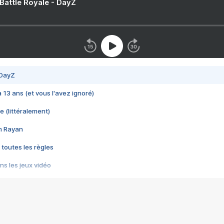
 Battle Royale - DayZ
 DayZ
 a 13 ans (et vous l'avez ignoré)
e (littéralement)
im Rayan
 toutes les règles
s les jeux vidéo
us choquant de Rockstar ? - Le scandale BULLY
e plus moche de Steam
du RÊVE tourne au CAUCHEMAR