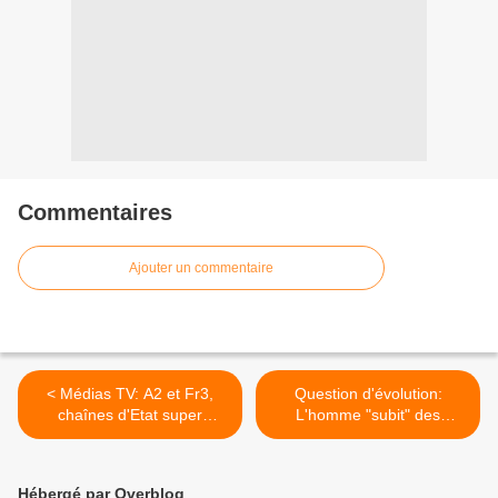
Commentaires
Ajouter un commentaire
< Médias TV: A2 et Fr3,
Question d'évolution:
chaînes d'Etat super
L'homme "subit" des
récompensées !!
modifications génétiques de
plus en plus rapide ! >
Hébergé par Overblog