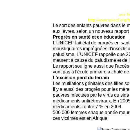
voir l
http://www.unicef.org/f
Le sort des enfants pauvres dans le m
aux lèvres, selon un nouveau rapport
Progrès en santé et en éducation
L'UNICEF fait état de progrès en santé
moustiquaires imprégnées d'insectici
paludisme. L'UNICEF rappelle que 27
meurent à cause du paludisme et de 
Le rapport souligne aussi que l'accès
vont pas à l'école primaire a chuté d
L'excision perd du terrain
Les mutilations génitales des filles s
Il y a aussi des progrès pour les mè
pauvres infectées par le virus du si
médicaments antirétroviraux. En 200
médicaments contre 7 % en 2004.
500 000 femmes chaque année meurent
ces victimes est en Afrique.