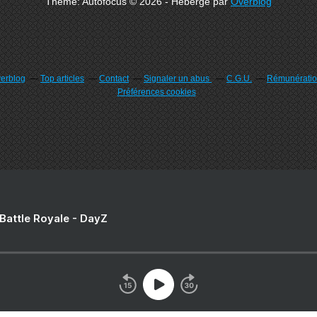
Theme: Autofocus © 2026 - Hébergé par
Overblog
verblog
Top articles
Contact
Signaler un abus
C.G.U.
Rémunération
Préférences cookies
 Battle Royale - DayZ