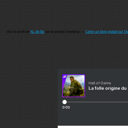
Voir le profil de
AL de Bx
sur le portail Overblog
Créer un blog gratuit sur O
Hall of Game
La folle origine du
0:00