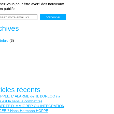
ez-vous pour être averti des nouveaux
les publiés.
chives
tobre
(3)
ticles récents