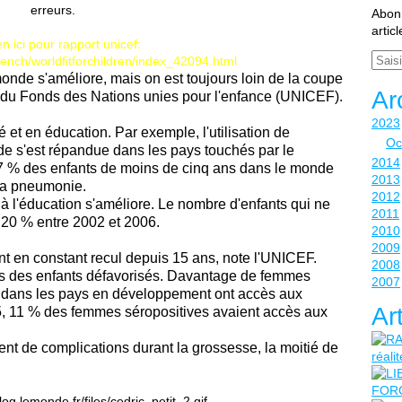
Abonn
artic
ien ici pour rapport unicef:
Email
rench/worldfitforchildren/index_42094.html
onde s'améliore, mais on est toujours loin de la coupe
Ar
 du Fonds des Nations unies pour l'enfance (UNICEF).
2023
 et en éducation. Par exemple, l'utilisation de
Oc
de s'est répandue dans les pays touchés par le
2014
 % des enfants de moins de cinq ans dans le monde
2013
la pneumonie.
2012
 à l'éducation s'améliore. Le nombre d'enfants qui ne
2011
e 20 % entre 2002 et 2006.
2010
2009
ont en constant recul depuis 15 ans, note l'UNICEF.
2008
res des enfants défavorisés. Davantage de femmes
2007
da dans les pays en développement ont accès aux
Ar
5, 11 % des femmes séropositives avaient accès aux
 de complications durant la grossesse, la moitié de