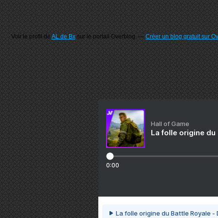
Voir le profil de
AL de Bx
sur le portail Overblog
Créer un blog gratuit sur O
Hall of Game
La folle origine du
0:00
La folle origine du Battle Royale -