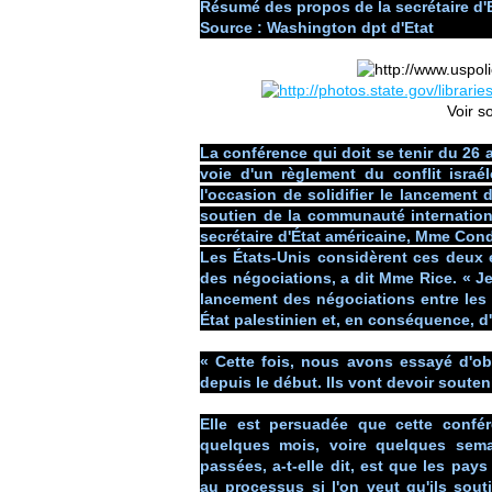
Résumé des propos de la secrétaire d'
Source : Washington dpt d'Etat
Voir s
La conférence qui doit se tenir du 26 
voie d'un règlement du conflit israé
l'occasion de solidifier le lancement 
soutien de la communauté internationa
secrétaire d'État américaine, Mme Con
Les États-Unis considèrent ces deux
des négociations, a dit Mme Rice. « Je
lancement des négociations entre les I
État palestinien et, en conséquence, d
« Cette fois, nous avons essayé d'obt
depuis le début. Ils vont devoir soute
Elle est persuadée que cette confér
quelques mois, voire quelques sema
passées, a-t-elle dit, est que les pays
au processus si l'on veut qu'ils sout