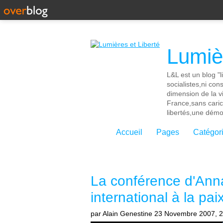
Lumièr
L&L est un blog "l
socialistes,ni con
dimension de la vi
France,sans cari
libertés,une démoc
Accueil
Pages
Catégor
La conférence d'Annap
international à la pai
par Alain Genestine
23 Novembre 2007, 2