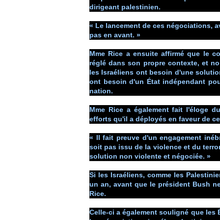
dirigeant palestinien.
« Le lancement de ces négociations, av
pas en avant. »
Mme Rice a ensuite affirmé que le conf
réglé dans son propre contexte, et no
les Israéliens ont besoin d'une solutio
ont besoin d'un État indépendant pou
nation.
Mme Rice a également fait l'éloge d
efforts qu'il a déployés en faveur de c
« Il fait preuve d'un engagement inébr
soit pas issu de la violence et du ter
solution non violente et négociée. »
Si les Israéliens, comme les Palestini
un an, avant que le président Bush ne 
Rice.
Celle-ci a également souligné que les Ét