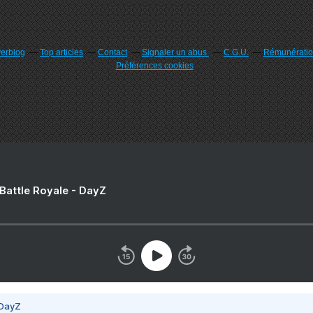
verblog
Top articles
Contact
Signaler un abus
C.G.U.
Rémunération
Préférences cookies
 Battle Royale - DayZ
 DayZ