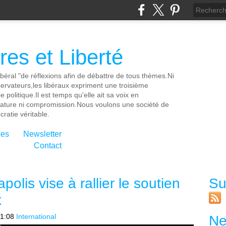
es et Liberté
ibéral "de réflexions afin de débattre de tous thèmes.Ni
servateurs,les libéraux expriment une troisième
e politique.Il est temps qu'elle ait sa voix en
cature ni compromission.Nous voulons une socièté de
ratie véritable.
ies
Newsletter
Contact
olis vise à rallier le soutien
Su
x
1:08
International
Ne