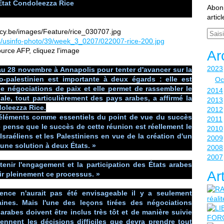
État Condoleezza Rice
Abonn
artic
Email
ource AFP, cliquez l'image
Ar
2023
au 28 novembre à Annapolis pour tenter d'avancer sur la
lo-palestinien est importante à deux égards : elle est
Oc
de négociations de paix et elle permet de rassembler le
2014
le, tout particulièrement des pays arabes, a affirmé la
2013
doleezza Rice.
2012
 éléments comme essentiels du point de vue du succès
2011
 pense que le succès de cette réunion est réellement le
2010
sraéliens et les Palestiniens en vue de la création d'un
2009
'une solution à deux États. »
2008
2007
enir l'engagement et la participation des États arabes
Ar
nir pleinement ce processus. »
ence n'aurait pas été envisageable il y a seulement
ines. Mais l'une des leçons tirées des négociations
 arabes doivent être inclus très tôt et de manière suivie
iennent les décisions difficiles que devra prendre tout