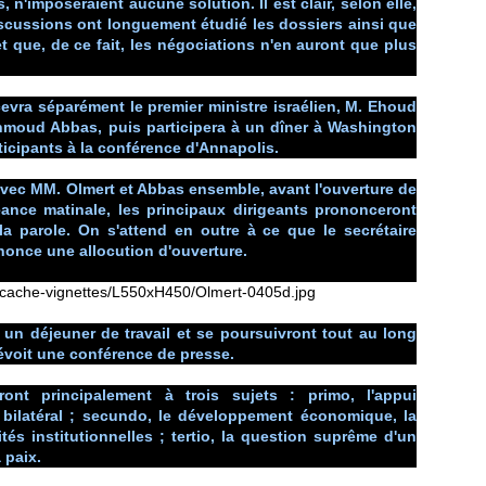
 n'imposeraient aucune solution. Il est clair, selon elle,
iscussions ont longuement étudié les dossiers ainsi que
t que, de ce fait, les négociations n'en auront que plus
evra séparément le premier ministre israélien, M. Ehoud
ahmoud Abbas, puis participera à un dîner à Washington
icipants à la conférence d'Annapolis.
avec MM. Olmert et Abbas ensemble, avant l'ouverture de
éance matinale, les principaux dirigeants prononceront
a parole. On s'attend en outre à ce que le secrétaire
nonce une allocution d'ouverture.
un déjeuner de travail et se poursuivront tout au long
prévoit une conférence de presse.
ont principalement à trois sujets : primo, l'appui
 bilatéral ; secundo, le développement économique, la
és institutionnelles ; tertio, la question suprême d'un
 paix.