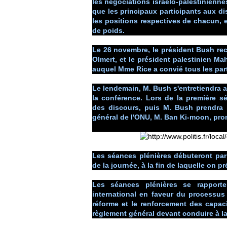
les négociations israélo-palestiniennes,
que les principaux participants aux d
les positions respectives de chacun, e
de poids.
Le 26 novembre, le président Bush rec
Olmert, et le président palestinien M
auquel Mme Rice a convié tous les part
Le lendemain, M. Bush s'entretiendra 
la conférence. Lors de la première s
des discours, puis M. Bush prendra l
général de l'ONU, M. Ban Ki-moon, pro
Les séances plénières débuteront par 
de la journée, à la fin de laquelle on 
Les séances plénières se rapporter
international en faveur du processus
réforme et le renforcement des capacit
règlement général devant conduire à la