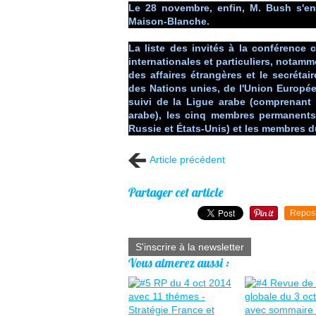
Le 28 novembre, enfin, M. Bush s'en
Maison-Blanche.
La liste des invités à la conférence
internationales et particuliers, notamme
des affaires étrangères et le secrét
des Nations unies, de l'Union Europée
suivi de la Ligue arabe (comprenant 
arabe), les cinq membres permanents
Russie et États-Unis) et les membres d
Article précédent
Partager cet article
Repos
S'inscrire à la newsletter
Vous aimerez aussi :