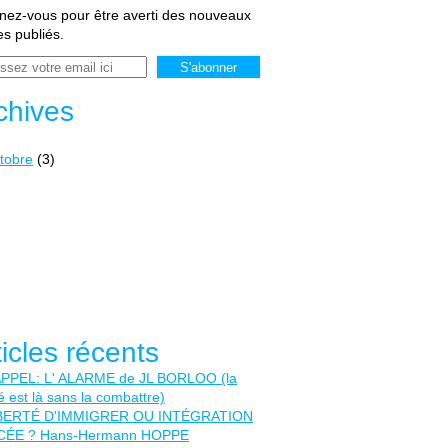
ez-vous pour être averti des nouveaux
les publiés.
chives
tobre
(3)
ticles récents