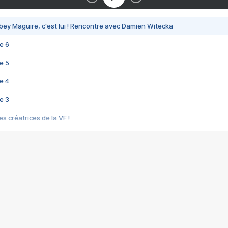
bey Maguire, c'est lui ! Rencontre avec Damien Witecka
e 6
e 5
e 4
e 3
s créatrices de la VF !
e 2
e 1
e Mektoub My Love arrive enfin ! Rencontre avec Shaïn Boumedine et Sal
i : après Toni en famille
elle réalise le bouleversant Dites lui que je l'aime
ais ! Rencontre autour de Vie privée de Rebecca Zlotowski