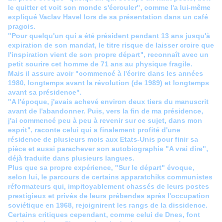
le quitter et voit son monde s'écrouler", comme l'a lui-même
expliqué Vaclav Havel lors de sa présentation dans un café
pragois.
"Pour quelqu'un qui a été président pendant 13 ans jusqu'à
expiration de son mandat, le titre risque de laisser croire que
l'inspiration vient de son propre départ", reconnaît avec un
petit sourire cet homme de 71 ans au physique fragile.
Mais il assure avoir "commencé à l'écrire dans les années
1980, longtemps avant la révolution (de 1989) et longtemps
avant sa présidence".
"A l'époque, j'avais achevé environ deux tiers du manuscrit
avant de l'abandonner. Puis, vers la fin de ma présidence,
j'ai commencé peu à peu à revenir sur ce sujet, dans mon
esprit", raconte celui qui a finalement profité d'une
résidence de plusieurs mois aux Etats-Unis pour finir sa
pièce et aussi parachever son autobiographie "A vrai dire",
déjà traduite dans plusieurs langues.
Plus que sa propre expérience, "Sur le départ" évoque,
selon lui, le parcours de certains apparatchiks communistes
réformateurs qui, impitoyablement chassés de leurs postes
prestigieux et privés de leurs prébendes après l'occupation
soviétique en 1968, rejoignirent les rangs de la dissidence.
Certains critiques cependant, comme celui de Dnes, font