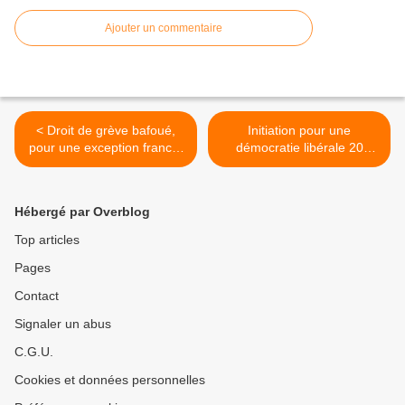
Ajouter un commentaire
< Droit de grève bafoué,
Initiation pour une
pour une exception franco-
démocratie libérale 20
culturelle: la conservation
(conclusion) >
des privilèges sans effort
Hébergé par Overblog
Top articles
Pages
Contact
Signaler un abus
C.G.U.
Cookies et données personnelles