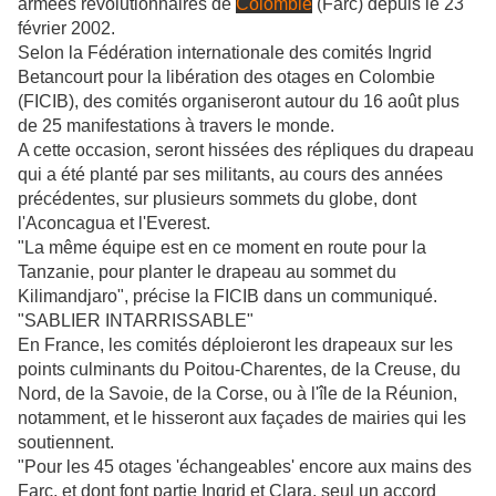
armées révolutionnaires de
Colombie
(Farc) depuis le 23
février 2002.
Selon la Fédération internationale des comités Ingrid
Betancourt pour la libération des otages en Colombie
(FICIB), des comités organiseront autour du 16 août plus
de 25 manifestations à travers le monde.
A cette occasion, seront hissées des répliques du drapeau
qui a été planté par ses militants, au cours des années
précédentes, sur plusieurs sommets du globe, dont
l'Aconcagua et l'Everest.
"La même équipe est en ce moment en route pour la
Tanzanie, pour planter le drapeau au sommet du
Kilimandjaro", précise la FICIB dans un communiqué.
"SABLIER INTARRISSABLE"
En France, les comités déploieront les drapeaux sur les
points culminants du Poitou-Charentes, de la Creuse, du
Nord, de la Savoie, de la Corse, ou à l'île de la Réunion,
notamment, et le hisseront aux façades de mairies qui les
soutiennent.
"Pour les 45 otages 'échangeables' encore aux mains des
Farc, et dont font partie Ingrid et Clara, seul un accord