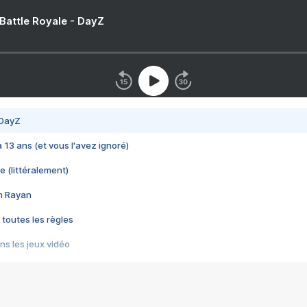
 Battle Royale - DayZ
 DayZ
 a 13 ans (et vous l'avez ignoré)
e (littéralement)
im Rayan
 toutes les règles
s les jeux vidéo
us choquant de Rockstar ? - Le scandale BULLY
e plus moche de Steam